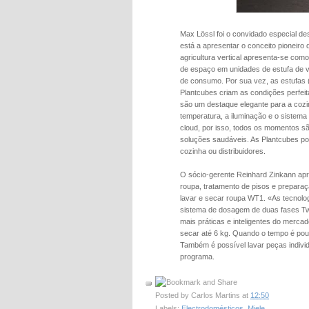
Max Lössl foi o convidado especial des
está a apresentar o conceito pioneiro d
agricultura vertical apresenta-se co
de espaço em unidades de estufa de v
de consumo. Por sua vez, as estufas (
Plantcubes criam as condições perfeit
são um destaque elegante para a cozin
temperatura, a iluminação e o sistem
cloud, por isso, todos os momentos são
soluções saudáveis. As Plantcubes pod
cozinha ou distribuidores.
O sócio-gerente Reinhard Zinkann apr
roupa, tratamento de pisos e prepara
lavar e secar roupa WT1. «As tecnolog
sistema de dosagem de duas fases T
mais práticas e inteligentes do merc
secar até 6 kg. Quando o tempo é pou
Também é possível lavar peças indivi
programa.
Posted by
Carlos Martins
at
12:50
Labels:
Electrodomésticos
,
Miele