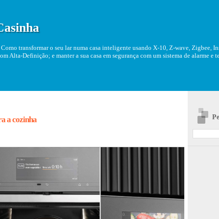
Casinha
Como transformar o seu lar numa casa inteligente usando X-10, Z-wave, Zigbee, Ins
om Alta-Definição; e manter a sua casa em segurança com um sistema de alarme e tel
Pe
ara a cozinha