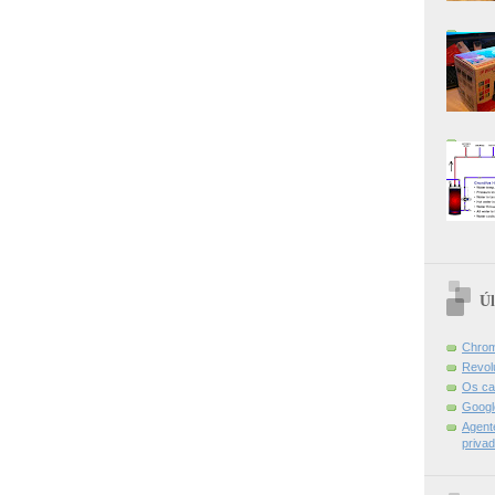
Úl
Chrom
Revol
Os ca
Googl
Agent
priva