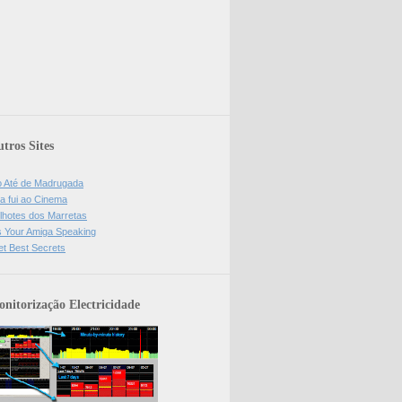
tros Sites
o Até de Madrugada
a fui ao Cinema
lhotes dos Marretas
is Your Amiga Speaking
et Best Secrets
nitorização Electricidade