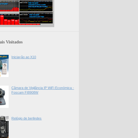
is Visitados
Iniciação ao X10
Câmara de Vigilância IP WiFi Económica -
Foscam FI8908W
Relógio de berlindes