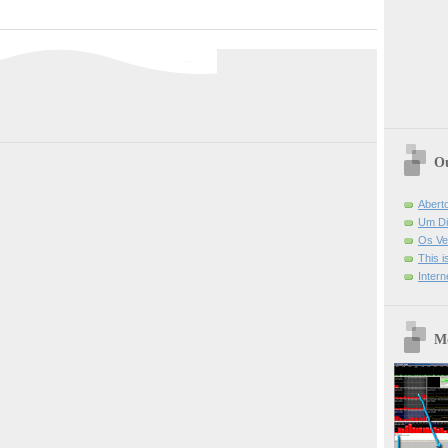
Ou
Abert
Um Di
Os Ve
This 
Intern
Mo