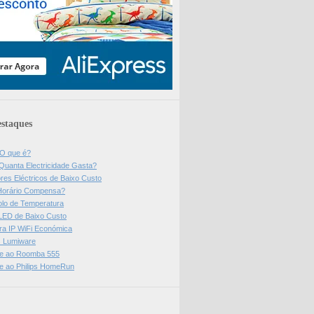
staques
 O que é?
Quanta Electricidade Gasta?
res Eléctricos de Baixo Custo
Horário Compensa?
olo de Temperatura
 LED de Baixo Custo
a IP WiFi Económica
ps Lumiware
se ao Roomba 555
se ao Philips HomeRun