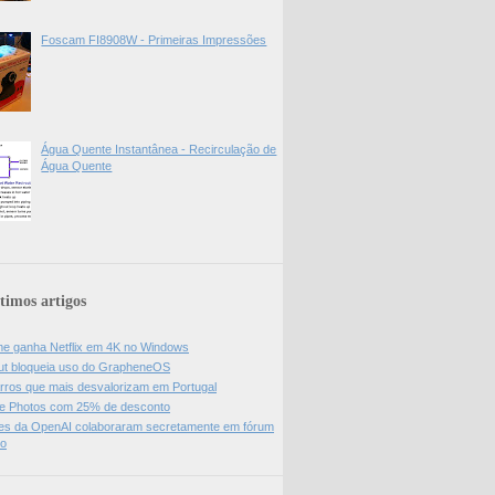
Foscam FI8908W - Primeiras Impressões
Água Quente Instantânea - Recirculação de
Água Quente
timos artigos
e ganha Netflix em 4K no Windows
ut bloqueia uso do GrapheneOS
rros que mais desvalorizam em Portugal
e Photos com 25% de desconto
es da OpenAI colaboraram secretamente em fórum
do