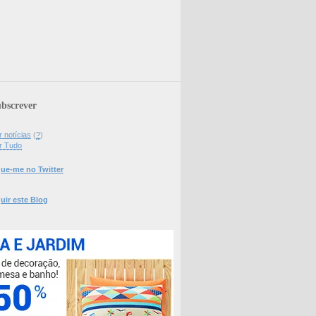
bscrever
 notícias
(
?
)
r Tudo
ue-me no Twitter
uir este Blog