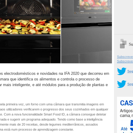
Su
Subscrever
Subscreve
Seg
es electrodomésticos e novidades na IFA 2020 que decorreu em
âmara que identifica os alimentos e controla o processo de
Seg
 mais inteligente, e até módulos para a produção de plantas e
pela primeira vez, um forno com uma câmara que transmitia imagens em
u aos utilizadores verificarem o progresso dos seus cozinhados em qualquer
te. Com a nova funcionalidade Smart Food ID, a câmara consegue detetar
ionada e sugerir um programa adequado. Tendo como base a inteligência
igitalmente mais de 20 receitas, desde legumes mediterrânicos, assados
stema está num processo de aprendizagem constante.