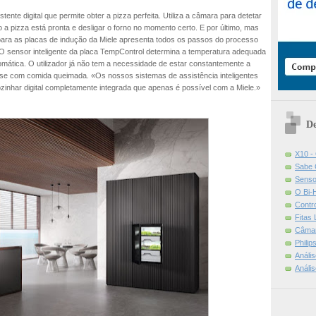
ente digital que permite obter a pizza perfeita. Utiliza a câmara para detetar
 a pizza está pronta e desligar o forno no momento certo. E por último, mas
ara as placas de indução da Miele apresenta todos os passos do processo
 O sensor inteligente da placa TempControl determina a temperatura adequada
mática. O utilizador já não tem a necessidade de estar constantemente a
-se com comida queimada. «Os nossos sistemas de assistência inteligentes
ozinhar digital completamente integrada que apenas é possível com a Miele.»
De
X10 -
Sabe 
Senso
O Bi-
Contr
Fitas
Câmar
Phili
Análi
Análi