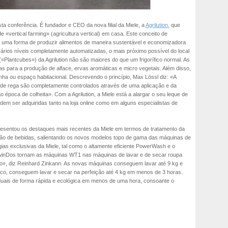
ta conferência. É fundador e CEO da nova filial da Miele, a
Agrilution
, que
e «vertical farming» (agricultura vertical) em casa. Este conceito de
mo uma forma de produzir alimentos de maneira sustentável e economizadora
ários níveis completamente automatizadas, o mais próximo possível do local
«Plantcubes») da Agrilution não são maiores do que um frigorífico normal. As
as para a produção de alface, ervas aromáticas e micro vegetais. Além disso,
ha ou espaço habitacional. Descrevendo o princípio, Max Lössl diz: «A
a de rega são completamente controlados através de uma aplicação e da
 época de colheita». Com a Agrilution, a Miele está a alargar o seu leque de
em ser adquiridas tanto na loja online como em alguns especialistas de
esentou os destaques mais recentes da Miele em termos de tratamento da
ção de bebidas, salientando os novos modelos topo de gama das máquinas de
ias exclusivas da Miele, tal como o altamente eficiente PowerWash e o
winDos tornam as máquinas WT1 nas máquinas de lavar e de secar roupa
ado», diz Reinhard Zinkann. As novas máquinas conseguem lavar até 9 kg e
co, conseguem lavar e secar na perfeição até 4 kg em menos de 3 horas.
duais de forma rápida e ecológica em menos de uma hora, consoante o