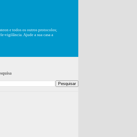
teon e todos os outros protocolos;
e-vigilância. Ajude a sua casa a
squisa