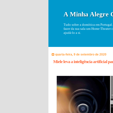
A Minha Alegre 
Tudo sobre a domótica em Portugal. 
fazer da sua sala um Home-Theater c
ajudá-lo a si.
quarta-feira, 9 de setembro de 2020
Miele leva a inteligência artificial p