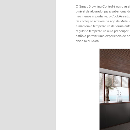
O Smart Browning Control é outro assist
o nível de alourado, para saber quando
não menos importante: o CookAssist p
de confeção através da app da Miele.
e mantém a temperatura de forma auto
regular a temperatura ou a preocupar
estão a permitir uma experiência de c
disse Axel Kniehl.