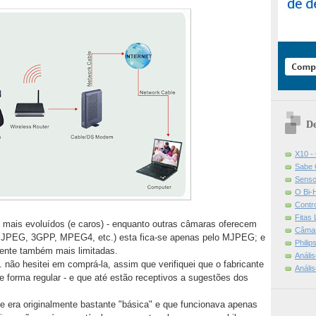
De
X10 -
Sabe 
Senso
O Bi-
Contr
Fitas
 mais evoluídos (e caros) - enquanto outras câmaras oferecem
Câmar
(MJPEG, 3GPP, MPEG4, etc.) esta fica-se apenas pelo MJPEG; e
Phili
ente também mais limitadas.
Análi
. não hesitei em comprá-la, assim que verifiquei que o fabricante
Análi
e forma regular - e que até estão receptivos a sugestões dos
e era originalmente bastante "básica" e que funcionava apenas