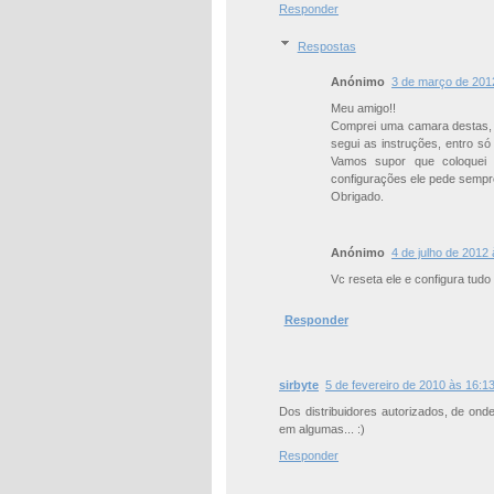
Responder
Respostas
Anónimo
3 de março de 201
Meu amigo!!
Comprei uma camara destas, 
segui as instruções, entro s
Vamos supor que coloquei 
configurações ele pede sempr
Obrigado.
Anónimo
4 de julho de 2012
Vc reseta ele e configura tudo 
Responder
sirbyte
5 de fevereiro de 2010 às 16:1
Dos distribuidores autorizados, de ond
em algumas... :)
Responder