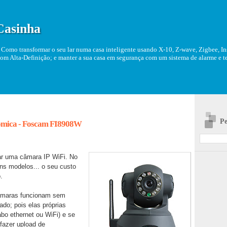
Casinha
Como transformar o seu lar numa casa inteligente usando X-10, Z-wave, Zigbee, Ins
om Alta-Definição; e manter a sua casa em segurança com um sistema de alarme e tel
Pe
nómica - Foscam FI8908W
r uma câmara IP WiFi. No
ns modelos... o seu custo
.
câmaras funcionam sem
do; pois elas próprias
abo ethernet ou WiFi) e se
fazer upload de