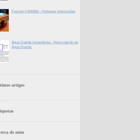
Foscam FI8908W - Primeiras Impressões
Água Quente Instantânea - Recirculação de
Água Quente
timos artigos
..
iquetas
erca de mim