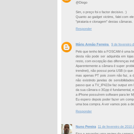
@Diogo
Sim, o preço foi o factor decisivo. :)
Quanto ao gadget victims, falei com el
"pirataria e clonagem" destas câmaras. 
Responder
Mário Armão Ferreira
9 de fevereiro 
Pelo que tenho lido a FOSCAM é uma bo
desta não pode ser adquirida em lojas
resto, com excepção das diferenças ind
Aparentemente a câmara é super probl
trendnet), não possui porta USB (o que
mas apenas PT pois zoom não faz, a d
não existindo janelas de sensibilida
passo que a TV_IP422w faz output em 
da sua câmara o 3Gpp é fundamental, e
a iPhone possuírem software para ler M
Eu espero depois poder fazer um compar
uma boa compra. A ver vamos pois a de
Responder
Nuno Pereira
11 de fevereiro de 2010 
Fico a aguardar uma review da camera,