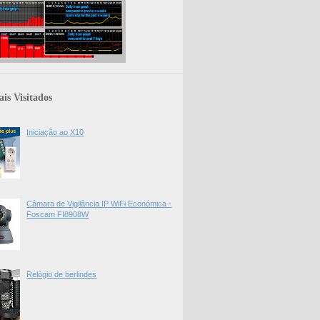
is Visitados
Iniciação ao X10
Câmara de Vigilância IP WiFi Económica -
Foscam FI8908W
Relógio de berlindes