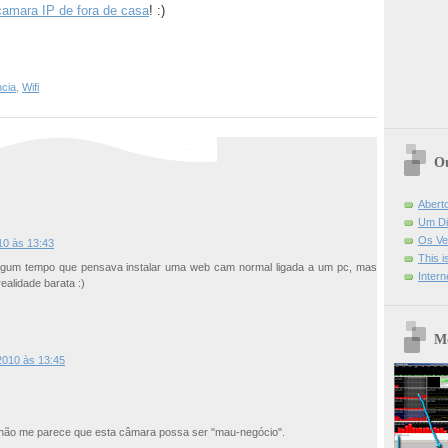
amara IP de fora de casa
! :)
ncia
,
Wifi
Ou
Abert
Um Di
Os Ve
10 às 13:43
This 
lgum tempo que pensava instalar uma web cam normal ligada a um pc, mas
Intern
ealidade barata :)
Mo
 2010 às 13:45
, não me parece que esta câmara possa ser "mau-negócio".