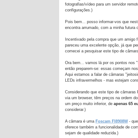
fotografias/vídeo para um servidor rem
configurações.)
Pois bem... posso informar-vos que nes
encontra arrumado, com a minha futura c
Incentivado pela compra que um amigo 
pareceu uma excelente opção, já que pe
comecei a pesquisar este tipo de câmar
Ora bem... vamos lá por os pontos nos 
então preparem-se: essas começam nos 
Aqui estamos a falar de câmaras "jeitos
LEDs infravermelhos - mas estejam cons
Considerando que este tipo de câmaras 
via um browser, têm preços na ordem dos
um preço muito inferior, de
apenas 65 e
considerar.)
A câmara é uma
Foscam FI8908W
- que
oferece também a funcionalidade de com
sejam de qualidade reduzida.)