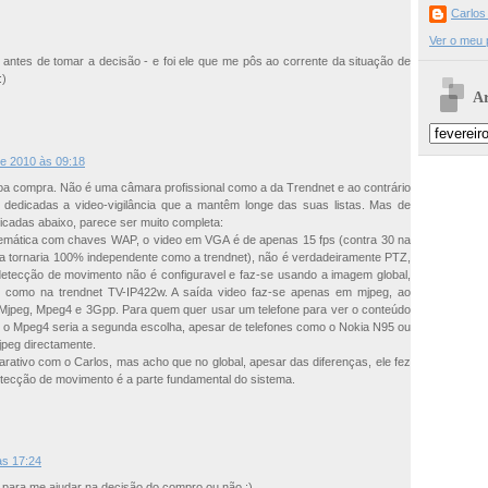
Carlos
Ver o meu p
e antes de tomar a decisão - e foi ele que me pôs ao corrente da situação de
:)
Ar
de 2010 às 09:18
a compra. Não é uma câmara profissional como a da Trendnet e ao contrário
 dedicadas a video-vigilância que a mantêm longe das suas listas. Mas de
icadas abaixo, parece ser muito completa:
emática com chaves WAP, o video em VGA é de apenas 15 fps (contra 30 na
 a tornaria 100% independente como a trendnet), não é verdadeiramente PTZ,
etecção de movimento não é configuravel e faz-se usando a imagem global,
des como na trendnet TV-IP422w. A saída video faz-se apenas em mjpeg, ao
Mjpeg, Mpeg4 e 3Gpp. Para quem quer usar um telefone para ver o conteúdo
 o Mpeg4 seria a segunda escolha, apesar de telefones como o Nokia N95 ou
jpeg directamente.
ativo com o Carlos, mas acho que no global, apesar das diferenças, ele fez
tecção de movimento é a parte fundamental do sistema.
às 17:24
 para me ajudar na decisão do compro ou não :)