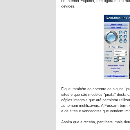
no Internet Explorer, tem agora muito m
devices.
Fiquei também ao corrente de alguns "
sites e que são modelos "pirata" desta
cópias integrais que até permitem utiliz
as tornam inutilizáveis. A
Foscam
tem n
a de sites e vendedores que vendem imi
Assim que a receba, partilharei mais de