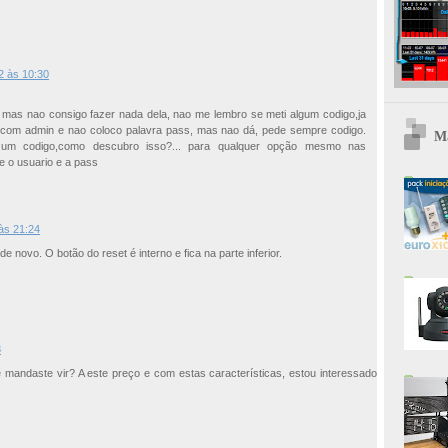
2 às 10:30
mas nao consigo fazer nada dela, nao me lembro se meti algum codigo,ja
ó com admin e nao coloco palavra pass, mas nao dá, pede sempre codigo.
Ma
um codigo,como descubro isso?... para qualquer opção mesmo nas
e o usuario e a pass
 às 21:24
de novo. O botão do reset é interno e fica na parte inferior.
3
e mandaste vir? A este preço e com estas características, estou interessado