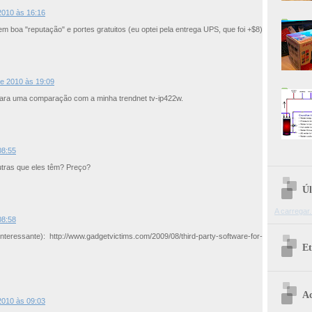
 2010 às 16:16
 tem boa "reputação" e portes gratuitos (eu optei pela entrega UPS, que foi +$8)
de 2010 às 19:09
ara uma comparação com a minha trendnet tv-ip422w.
08:55
tras que eles têm? Preço?
Úl
A carregar.
08:58
eressante): http://www.gadgetvictims.com/2009/08/third-party-software-for-
Et
Ac
 2010 às 09:03