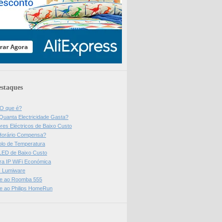
staques
 O que é?
Quanta Electricidade Gasta?
res Eléctricos de Baixo Custo
Horário Compensa?
olo de Temperatura
 LED de Baixo Custo
a IP WiFi Económica
ps Lumiware
se ao Roomba 555
se ao Philips HomeRun