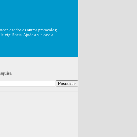
teon e todos os outros protocolos;
e-vigilância. Ajude a sua casa a
squisa