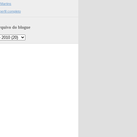
 Martins
erfil completo
quivo do blogue