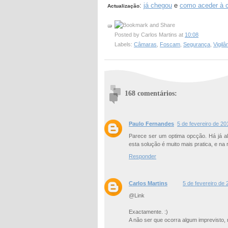
:
já chegou
e
como aceder à c
Actualização
Posted by
Carlos Martins
at
10:08
Labels:
Câmaras
,
Foscam
,
Segurança
,
Vigilâ
168 comentários:
Paulo Fernandes
5 de fevereiro de 20
Parece ser um optima opcção. Há já a
esta solução é muito mais pratica, e na r
Responder
Carlos Martins
5 de fevereiro de
@Link
Exactamente. :)
A não ser que ocorra algum imprevisto