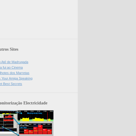
tros Sites
o Até de Madrugada
a fui ao Cinema
lhotes dos Marretas
is Your Amiga Speaking
et Best Secrets
nitorização Electricidade