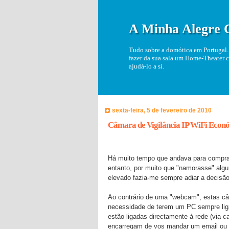
A Minha Alegre 
Tudo sobre a domótica em Portugal. 
fazer da sua sala um Home-Theater c
ajudá-lo a si.
sexta-feira, 5 de fevereiro de 2010
Câmara de Vigilância IP WiFi Eco
Há muito tempo que andava para compra
entanto, por muito que "namorasse" algu
elevado fazia-me sempre adiar a decisão
Ao contrário de uma "webcam", estas 
necessidade de terem um PC sempre liga
estão ligadas directamente à rede (via c
encarregam de vos mandar um email ou 