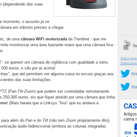
oto (dependendo das suas
te momento, o assunto já se
âmara em trânsito prestes a chegar.
fez, de uma
câmara WiFi
motorizada
da Trendnet - que me
rmite monitorizar uma área bastante maior que uma câmara fixa -
Su
as.
Subscrever
"i": se querem um câmara de vigilância com
qualidade a sério
,
Subscreve
500 euros, e vão por aí acima!
Seg
inhas", que até permitem ver alguma coisa no escuro graças aos
cientes das suas limitações.
Seg
PTZ (
Pan-Tilt-Zoom
) que podem ser controladas remotamente
 250-300 euros, eis que fiquei atraído por uma câmara que tinha
uros
! (Mais barata que a Linksys "fixa" que eu andava a
 para além do
Pan
e do
Tilt
(não tem
Zoom
propriamente dito),
unicação áudio bidireccional (embora as colunas integradas