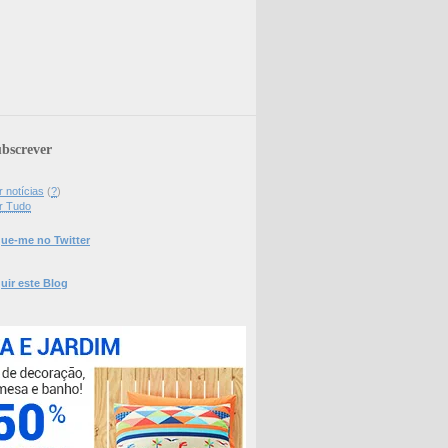
bscrever
 notícias
(
?
)
r Tudo
ue-me no Twitter
uir este Blog