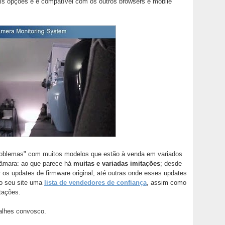
ais opções e é compatível com os outros browsers e mobile
problemas" com muitos modelos que estão à venda em variados
 câmara: ao que parece há
muitas e variadas imitações
; desde
ar os updates de firmware original, até outras onde esses updates
o seu site uma
lista de vendedores de confiança
, assim como
tações.
talhes convosco.