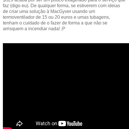
faz (digo eu). De qualquer forma, se estiverem com ideias
de criar uma solução à MacGyver usando um
termoventilador de 15 ou 20 euros e umas tubagens,
tenham o cuidado de o fazer de forma a que não se
arrisquem a incendiar nada! ;P