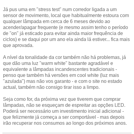
Já pus uma em "stress test" num corredor ligada a um
sensor de movimento, local que habitualmente estoura com
qualquer lâmpada em cerca de 6 meses devido ao
acender/apagar frequente (e mesmo assim tenho o período
de "on" já esticado para evitar ainda maior frequência de
ciclos) e se daqui por um ano ela ainda lá estiver... fica mais
que aprovada.
A nível da tonalidade da cor também não há problemas, já
que dão uma luz "warm white" bastante agradável e
equivalente a lâmpadas incandescentes tradicionais -
penso que também há versões em cool white (luz mais
"azulada") mas não vos garanto - e com o site no estado
actual, também não consigo tirar isso a limpo.
Seja como for, da próxima vez que tiverem que comprar
lâmpadas, não se esqueçam de espreitar as opções LED.
Poderá ser necessário um investimento inicial adicional -
que felizmente já começa a ser comportável - mas depois
irão recuperar nos consumos ao longo dos próximos anos.