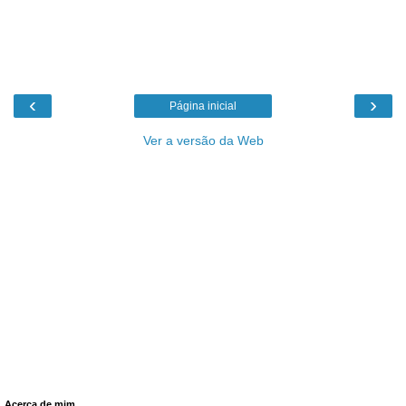
‹
›
Página inicial
Ver a versão da Web
Acerca de mim