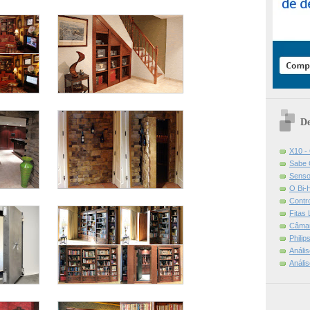
De
X10 -
Sabe 
Senso
O Bi-
Contr
Fitas
Câmar
Phili
Análi
Análi