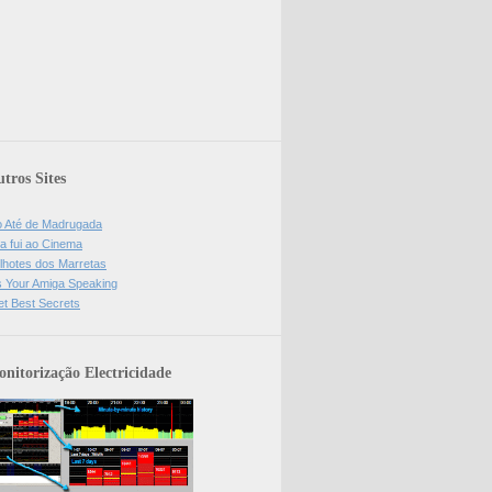
tros Sites
o Até de Madrugada
a fui ao Cinema
lhotes dos Marretas
is Your Amiga Speaking
et Best Secrets
nitorização Electricidade