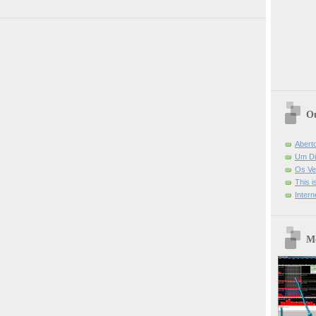
Ou
Abert
Um Di
Os Ve
This 
Intern
Mo