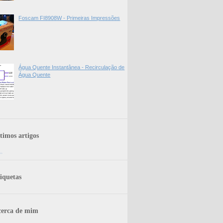
Foscam FI8908W - Primeiras Impressões
Água Quente Instantânea - Recirculação de
Água Quente
timos artigos
..
iquetas
erca de mim