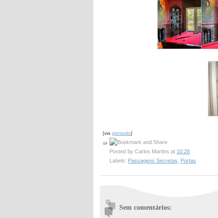
[via
gizmodo
]
Posted by
Carlos Martins
at
10:28
Labels:
Passagens Secretas
,
Portas
Sem comentários: