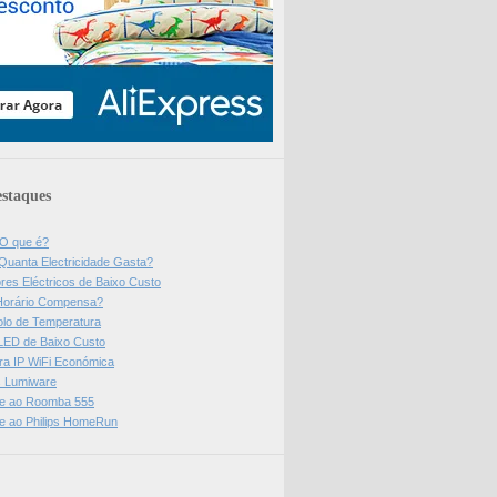
staques
 O que é?
Quanta Electricidade Gasta?
res Eléctricos de Baixo Custo
Horário Compensa?
olo de Temperatura
 LED de Baixo Custo
a IP WiFi Económica
ps Lumiware
se ao Roomba 555
se ao Philips HomeRun