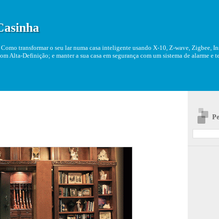
Casinha
Como transformar o seu lar numa casa inteligente usando X-10, Z-wave, Zigbee, Ins
om Alta-Definição; e manter a sua casa em segurança com um sistema de alarme e tel
Pe