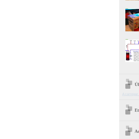
Úl
A carregar.
Et
Ac