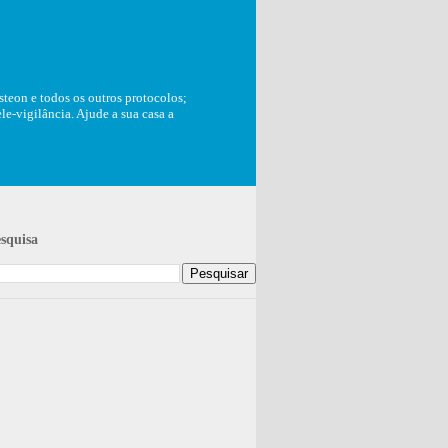
teon e todos os outros protocolos;
e-vigilância. Ajude a sua casa a
squisa