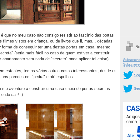
 é que no meu caso não consigo resistir ao fascínio das portas
s filmes vistos em criança, ou de livros que li, mas... décadas
Su
jar forma de conseguir ter uma destas portas em casa, mesmo
ecreta" (seria mais fácil no caso de quem estiver a construir
apartamento sem nada de "secreto" onde aplicar tal coisa).
Subscrever
Subscreve
 em estantes, temos vários outros casos interessantes, desde os
Seg
muns paredes em "pedra" e até espelhos.
e me aventuro a construir uma casa cheia de portas secretas...
Seg
onde sair! :)