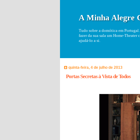
A Minha Alegre 
Tudo sobre a domótica em Portugal. 
fazer da sua sala um Home-Theater c
ajudá-lo a si.
quinta-feira, 4 de julho de 2013
Portas Secretas à Vista de Todos