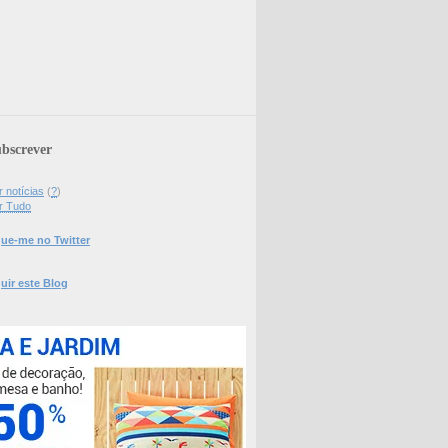
bscrever
 notícias
(
?
)
r Tudo
ue-me no Twitter
uir este Blog