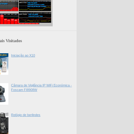
is Visitados
Iniciação ao X10
Câmara de Vigilância IP WiFi Económica -
Foscam FI8908W
Relógio de berlindes