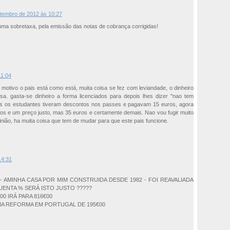
etembro de 2012 às 10:27
ma sobretaxa, pela emissão das notas de cobrança corrigidas!
11:04
 motivo o pais está como está, muita coisa se fez com leviandade, o dinheiro
a. gasta-se dinheiro a forma licenciados para depois lhes dizer "nao tem
s os estudantes tiveram descontos nos passes e pagavam 15 euros, agora
os e um preço justo, mas 35 euros e certamente demais. Nao vou fugir muito
inião, ha muita coisa que tem de mudar para que este pais funcione.
14:31
 AMINHA CASA POR MIM CONSTRUIDA DESDE 1982 - FOI REAVALIADA
ENTA % SERÁ ISTO JUSTO ?????
0 IRÁ PARA 816€00
MA REFORMA EM PORTUGAL DE 195€00