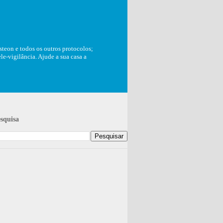
teon e todos os outros protocolos;
e-vigilância. Ajude a sua casa a
squisa