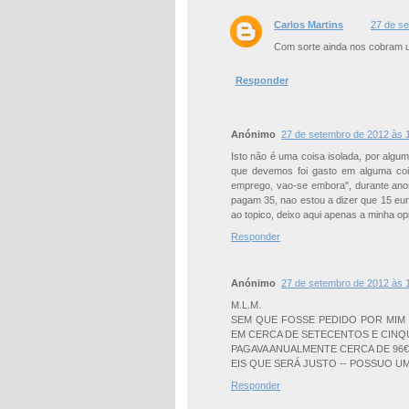
Carlos Martins
27 de s
Com sorte ainda nos cobram u
Responder
Anónimo
27 de setembro de 2012 às 
Isto não é uma coisa isolada, por algum
que devemos foi gasto em alguma cois
emprego, vao-se embora", durante ano
pagam 35, nao estou a dizer que 15 eur
ao topico, deixo aqui apenas a minha op
Responder
Anónimo
27 de setembro de 2012 às 
M.L.M.
SEM QUE FOSSE PEDIDO POR MIM -
EM CERCA DE SETECENTOS E CINQU
PAGAVA ANUALMENTE CERCA DE 96€0
EIS QUE SERÁ JUSTO -- POSSUO U
Responder