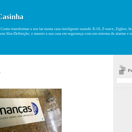
Casinha
Como transformar o seu lar numa casa inteligente usando X-10, Z-wave, Zigbee, Ins
om Alta-Definição; e manter a sua casa em segurança com um sistema de alarme e tel
Pe
s