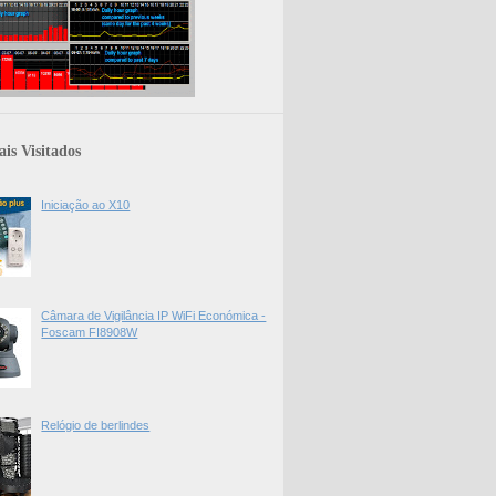
is Visitados
Iniciação ao X10
Câmara de Vigilância IP WiFi Económica -
Foscam FI8908W
Relógio de berlindes