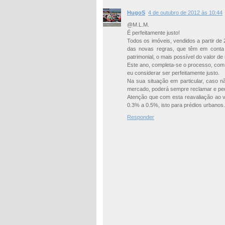
HugoS
4 de outubro de 2012 às 10:44
@M.L.M.
É perfeitamente justo!
Todos os imóveis, vendidos a partir de 
das novas regras, que têm em conta c
patrimonial, o mais possível do valor d
Este ano, completa-se o processo, com 
eu considerar ser perfeitamente justo.
Na sua situação em particular, caso n
mercado, poderá sempre reclamar e pedi
Atenção que com esta reavaliação ao va
0.3% a 0.5%, isto para prédios urbanos.
Responder