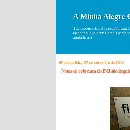
A Minha Alegre 
Tudo sobre a domótica em Portugal. 
fazer da sua sala um Home-Theater c
ajudá-lo a si.
quinta-feira, 27 de setembro de 2012
Notas de cobrança do IMI são ilegai