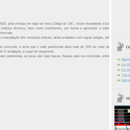
2003, pela entrada em vigor do novo Código do I.M.I., foram reavaliados à luz
ritérios técnicos, bem como coeficientes, por forma a aproximar o valor
e mercado.
a reavaliação dos restantes imóveis, ainda avaliados com regras antigas, daí
Ou
ão concorde, e ache que o valor patrimonial dista mais de 15% do valor de
r 2ª avaliação, a cargo do requerente.
lor patrimonial, as taxas são mais baixas, fixadas pelo seu município, entre
Abert
Um Di
Os Ve
This 
Intern
Mo