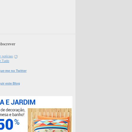
bscrever
 notícias
(
?
)
r Tudo
ue-me no Twitter
uir este Blog