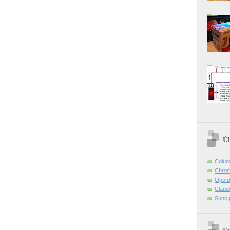
Úl
Colun
Chrom
OpenA
Claud
Suno 