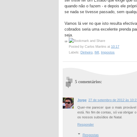
ser triste ter um Estado que exige que 
quando não o fazem - e depois ele própri
se nada se tivesse passado, sem qualque
Vamos lá ver no que isto resulta efectiv
cobrados seria uma excelente prenda par
seja.
Posted by
Carlos Martins
at
10:17
Labels:
Dinheiro
,
IMI
,
Impostos
5 comentários:
Jorge
27 de setembro de 2012 às 10:2
Quer-me parecer que o mais provável é
está. No fim de contas, só vai obrigar 
os nossos subsídios de Natal.
Responder
Respostas