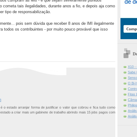
todos cumpram as leis - e que sejam severamente punidos
o cometa tais ilegalidades, durante anos a fio, e depois aja como
r tipo de responsabilização.
amente... pois sem dúvida que receber 8 anos de IMI ilegalmente
a todos os contribuintes - por muito pouco provável que isso
De
X10 -
Sabe 
Senso
O Bi-
Contr
Fitas
Câmar
3
Phili
 o estado arranjar forma de justificar o valor que cobrou e fica tudo como
Análi
o estado a criar mais um gabinete de trabalho abrindo mais 15 jobs pagos com
Análi