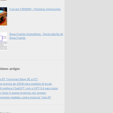
Foscam FI8908W - Primeiras Impressões
Água Quente Instantânea - Recirculação de
Água Quente
timos artigos
a BT Tronsmart Bang SE a €71
e precisa de 20GB para modelos AI locais
I melhora ChatGPT com o GPT-5.6 para todos
e Opus 5 apaga projectos por engano
promete medidas contra músicas "slop AI"