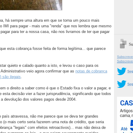
nha, há sempre uma altura em que se torna um pouco mais
 do IMI para pagar - mais uma "renda" que nos lembra que mesmo
gar para ter a nossa casa, não nos livramos de ter que pagar
Su
que esta cobrança fosse feita de forma legítima... que parece
Subscrever
Subscreve
star quieto e calado quanto a isto, e levou o caso para os
 Administrativo veio agora confirmar que as
notas de cobrança
Seg
 são ilegais
.
Seg
tem o direito a saber como é que o Estado fixa o valor a pagar, e
 esta decisão vier a fazer jurisprudência, significando que todos
r a devolução dos valores pagos desde 2004.
o país atravessa, não me parece que se deva ter grandes
o (o mais certo seria fazerem uma nota de crédito, que seria
rança "legais" com efeitos retroactivos)... mas não deixa de