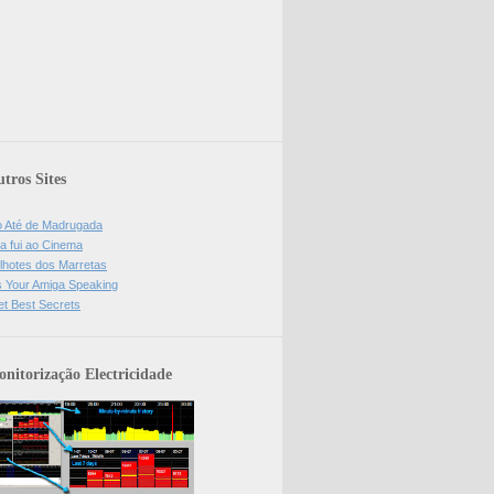
tros Sites
o Até de Madrugada
a fui ao Cinema
lhotes dos Marretas
is Your Amiga Speaking
et Best Secrets
nitorização Electricidade