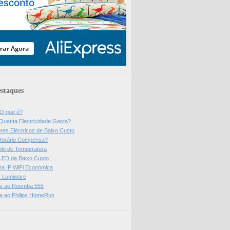
staques
 O que é?
Quanta Electricidade Gasta?
res Eléctricos de Baixo Custo
Horário Compensa?
olo de Temperatura
 LED de Baixo Custo
a IP WiFi Económica
ps Lumiware
se ao Roomba 555
se ao Philips HomeRun