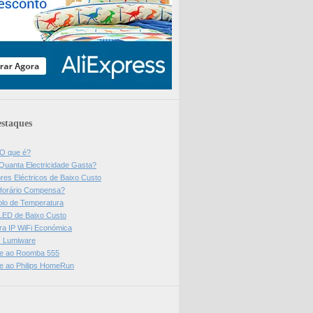
staques
 O que é?
Quanta Electricidade Gasta?
res Eléctricos de Baixo Custo
Horário Compensa?
olo de Temperatura
 LED de Baixo Custo
a IP WiFi Económica
ps Lumiware
se ao Roomba 555
se ao Philips HomeRun