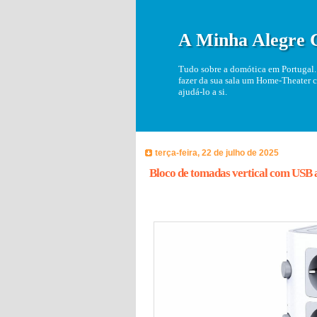
A Minha Alegre 
Tudo sobre a domótica em Portugal. 
fazer da sua sala um Home-Theater c
ajudá-lo a si.
terça-feira, 22 de julho de 2025
Bloco de tomadas vertical com USB 