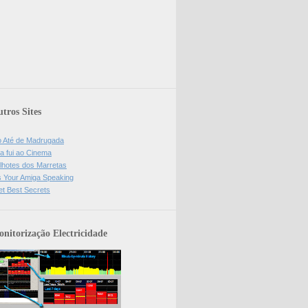
tros Sites
o Até de Madrugada
a fui ao Cinema
lhotes dos Marretas
is Your Amiga Speaking
et Best Secrets
nitorização Electricidade