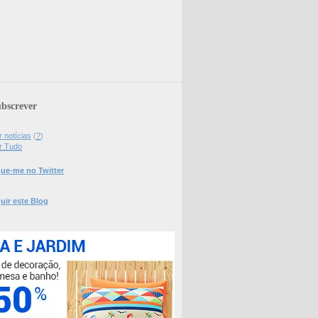
bscrever
 notícias
(
?
)
r Tudo
ue-me no Twitter
uir este Blog