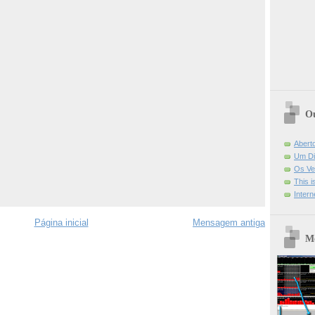
Ou
Abert
Um Di
Os Ve
This 
Intern
Página inicial
Mensagem antiga
Mo