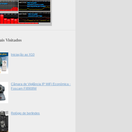
is Visitados
Iniciação ao X10
Câmara de Vigilância IP WiFi Económica -
Foscam FI8908W
Relógio de berlindes