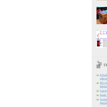
Úl
iCloud
utiliz
MS re
Windo
Carre
Apple
Grand 
Agost