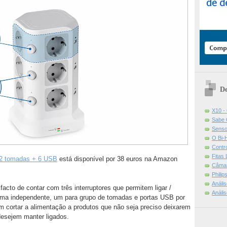
De
X10 -
Sabe 
Senso
O Bi-
Contr
Fitas
 12 tomadas + 6 USB
está disponível por 38 euros na Amazon
Câmar
Phili
Análi
facto de contar com três interruptores que permitem ligar /
Análi
rma independente, um para grupo de tomadas e portas USB por
m cortar a alimentação a produtos que não seja preciso deixarem
esejem manter ligados.