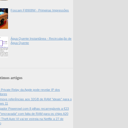
Foscam FI8908W - Primeiras Impressões
Água Quente Instantânea - Recirculação de
Água Quente
timos artigos
 Private Relay da Apple pode revelar IP dos
adores
move referências aos 32GB de RAM "ideais" para o
ws 11
gador Powerowl com 8 pilhas recarregáveis a €23
 "encravada" com falta de RAM para os chips A20
Theft Auto VI vai ter estreia na Netflix a 27 de
o