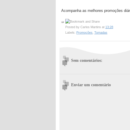
Acompanha as melhores promoções diár
Posted by
Carlos Martins
at
13:28
Labels:
Promoções
,
Tomadas
Sem comentários:
Enviar um comentário