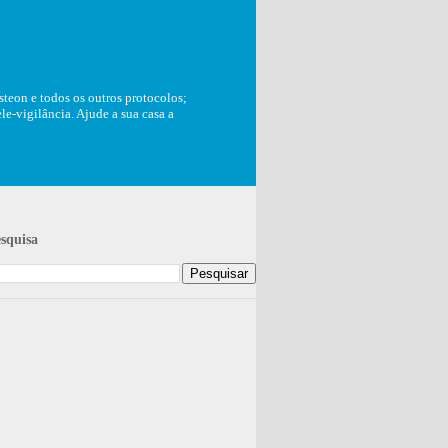
teon e todos os outros protocolos;
e-vigilância. Ajude a sua casa a
squisa