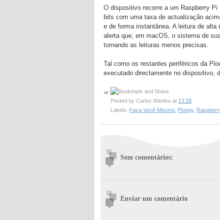
O dispositivo recorre a um Raspberry Pi
bits com uma taxa de actualização acima
e de forma instantânea. A leitura de al
alerta que, em macOS, o sistema de sua
tornando as leituras menos precisas.
Tal como os restantes periféricos da Pl
executado directamente no dispositivo, 
Posted by
Carlos Martins
at
13:28
Labels:
Faça-Você-Mesmo
,
Ploopy
,
Raspberry
Sem comentários:
Enviar um comentário