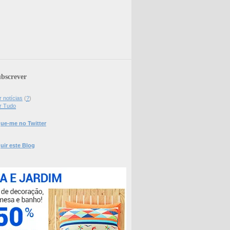
bscrever
 notícias
(
?
)
r Tudo
ue-me no Twitter
uir este Blog