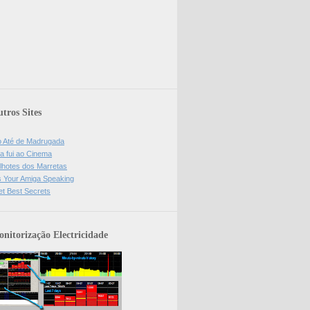
tros Sites
o Até de Madrugada
a fui ao Cinema
lhotes dos Marretas
is Your Amiga Speaking
et Best Secrets
nitorização Electricidade