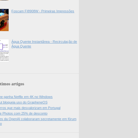
Foscam FI8908W - Primeiras Impressões
Água Quente Instantânea - Recirculação de
Água Quente
timos artigos
e ganha Netflix em 4K no Windows
ut bloqueia uso do GrapheneOS
rros que mais desvalorizam em Portugal
e Photos com 25% de desconto
es da OpenAI colaboraram secretamente em fórum
do