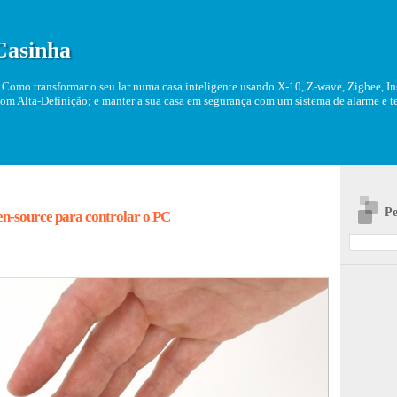
Casinha
Como transformar o seu lar numa casa inteligente usando X-10, Z-wave, Zigbee, Ins
om Alta-Definição; e manter a sua casa em segurança com um sistema de alarme e tel
Pe
en-source para controlar o PC