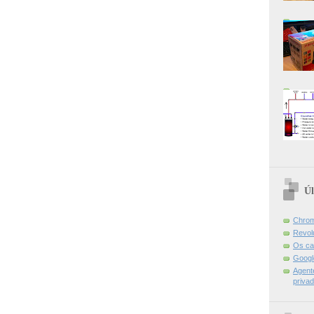
Úl
Chrom
Revol
Os ca
Googl
Agent
priva