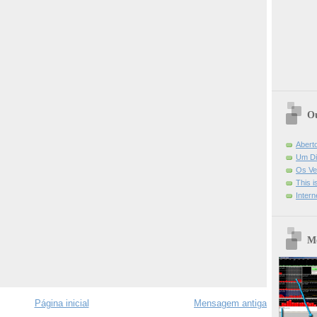
Ou
Abert
Um Di
Os Ve
This 
Intern
Mo
Página inicial
Mensagem antiga