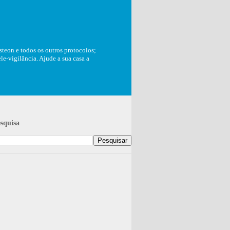
teon e todos os outros protocolos;
e-vigilância. Ajude a sua casa a
squisa