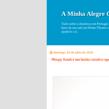
A Minha Alegre 
Tudo sobre a domótica em Portugal. 
fazer da sua sala um Home-Theater c
ajudá-lo a si.
domingo, 20 de julho de 2025
Ploopy Knob é um botão rotativo op