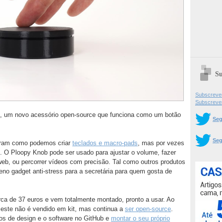
Su
Subscrever
Subscreve
b, um novo acessório open-source que funciona como um botão
Seg
Seg
stram como podemos criar
teclados e macro-pads
, mas por vezes
. O Ploopy Knob pode ser usado para ajustar o volume, fazer
eb, ou percorrer vídeos com precisão. Tal como outros produtos
 gadget anti-stress para a secretária para quem gosta de
erca de 37 euros e vem totalmente montado, pronto a usar. Ao
, este não é vendido em kit, mas continua a
ser open-source
.
os de design e o software no GitHub e
montar o seu próprio