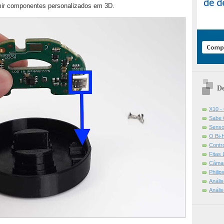
mir componentes personalizados em 3D.
De
X10 -
Sabe 
Senso
O Bi-
Contr
Fitas
Câmar
Phili
Análi
Análi