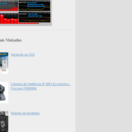
is Visitados
Iniciação ao X10
Câmara de Vigilância IP WiFi Económica -
Foscam FI8908W
Relógio de berlindes