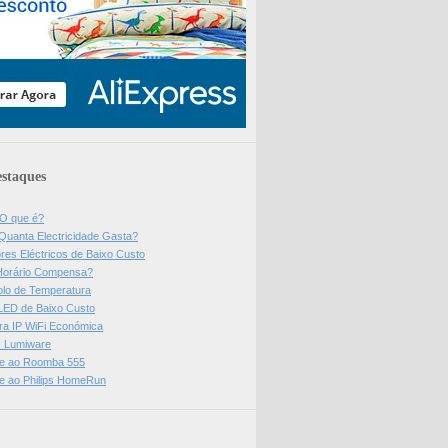
staques
 O que é?
Quanta Electricidade Gasta?
res Eléctricos de Baixo Custo
Horário Compensa?
olo de Temperatura
 LED de Baixo Custo
a IP WiFi Económica
ps Lumiware
se ao Roomba 555
se ao Philips HomeRun