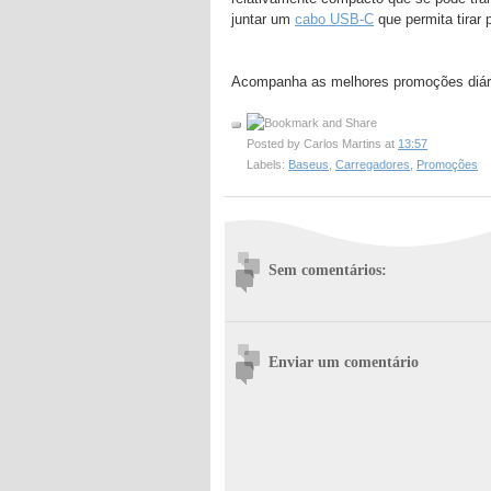
juntar um
cabo USB-C
que permita tirar 
Acompanha as melhores promoções diár
Posted by
Carlos Martins
at
13:57
Labels:
Baseus
,
Carregadores
,
Promoções
Sem comentários:
Enviar um comentário