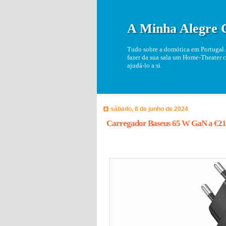
A Minha Alegre 
Tudo sobre a domótica em Portugal. 
fazer da sua sala um Home-Theater c
ajudá-lo a si.
sábado, 8 de junho de 2024
Carregador Baseus 65 W GaN a €21