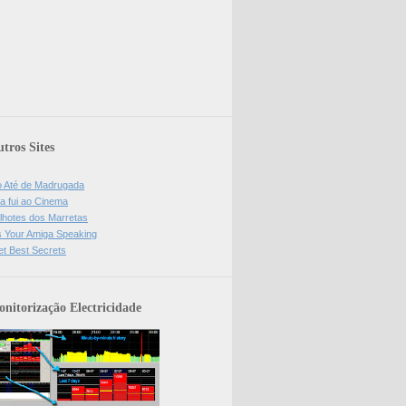
tros Sites
o Até de Madrugada
a fui ao Cinema
lhotes dos Marretas
is Your Amiga Speaking
et Best Secrets
nitorização Electricidade