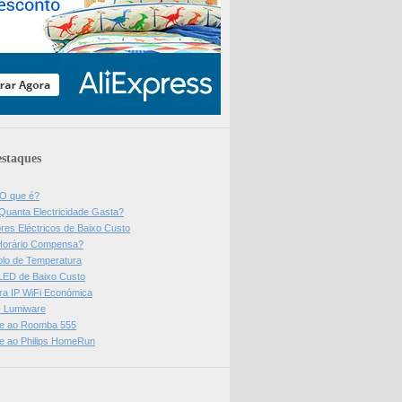
staques
 O que é?
Quanta Electricidade Gasta?
res Eléctricos de Baixo Custo
Horário Compensa?
olo de Temperatura
 LED de Baixo Custo
a IP WiFi Económica
ps Lumiware
se ao Roomba 555
se ao Philips HomeRun