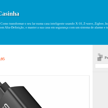
Casinha
Como transformar o seu lar numa casa inteligente usando X-10, Z-wave, Zigbee, Ins
om Alta-Definição; e manter a sua casa em segurança com um sistema de alarme e tel
Pe
.95