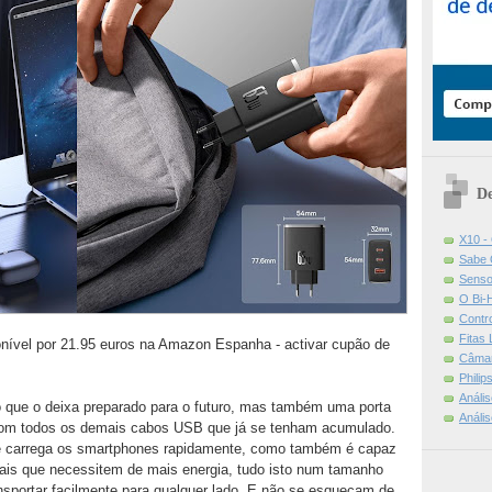
De
X10 -
Sabe 
Senso
O Bi-
Contr
Fitas
nível por 21.95 euros na Amazon Espanha - activar cupão de
Câmar
Phili
Análi
que o deixa preparado para o futuro, mas também uma porta
Análi
com todos os demais cabos USB que já se tenham acumulado.
e carrega os smartphones rapidamente, como também é capaz
mais que necessitem de mais energia, tudo isto num tamanho
nsportar facilmente para qualquer lado. E não se esqueçam de