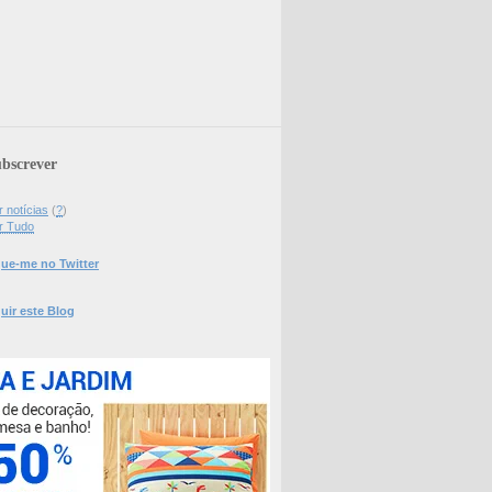
bscrever
 notícias
(
?
)
r Tudo
ue-me no Twitter
uir este Blog