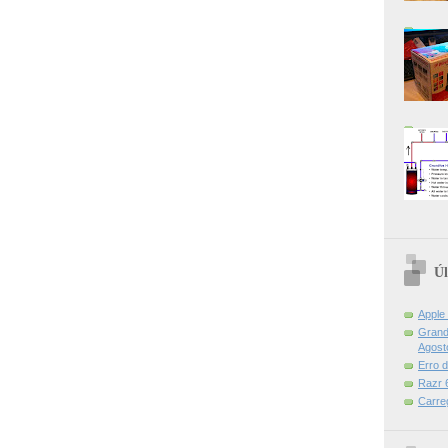
Úl
Apple
Grand 
Agost
Erro 
Razr 6
Carre