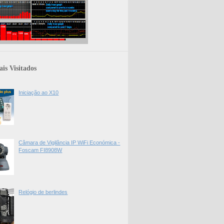
is Visitados
Iniciação ao X10
Câmara de Vigilância IP WiFi Económica -
Foscam FI8908W
Relógio de berlindes