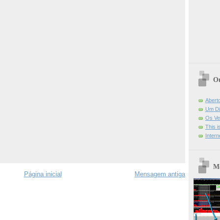
Ou
Abert
Um Di
Os Ve
This 
Intern
Mo
Página inicial
Mensagem antiga