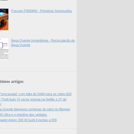
Foscam FI8908W - Primeiras Impressões
Água Quente Instantânea - Recirculação de
Água Quente
timos artigos
 "encravada" com falta de RAM para os chips A20
Theft Auto VI vai ter estreia na Netflix a 27 de
o
da Google bloqueou centenas de sites no Blogger
0 Ultra e o mistério dos updates
gador Anker 200 W GaN 6 portas a €56