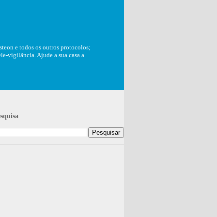
teon e todos os outros protocolos;
e-vigilância. Ajude a sua casa a
squisa