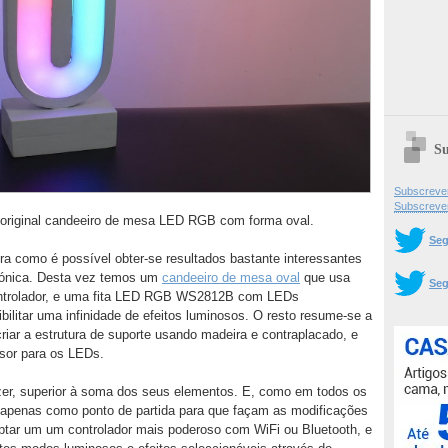
Su
Subscrever
Subscreve
 original candeeiro de mesa LED RGB com forma oval.
Seg
 como é possível obter-se resultados bastante interessantes
ónica. Desta vez temos um
candeeiro de mesa oval
que usa
Seg
ontrolador, e uma fita LED RGB WS2812B com LEDs
bilitar uma infinidade de efeitos luminosos. O resto resume-se a
riar a estrutura de suporte usando madeira e contraplacado, e
usor para os LEDs.
izer, superior à soma dos seus elementos. E, como em todos os
 apenas como ponto de partida para que façam as modificações
ptar um um controlador mais poderoso com WiFi ou Bluetooth, e