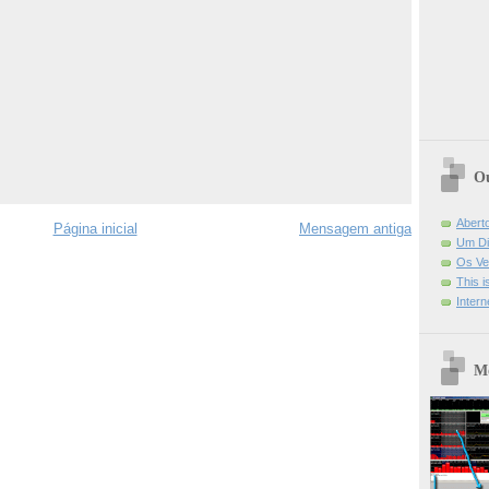
Ou
Abert
Página inicial
Mensagem antiga
Um Di
Os Ve
This 
Intern
Mo