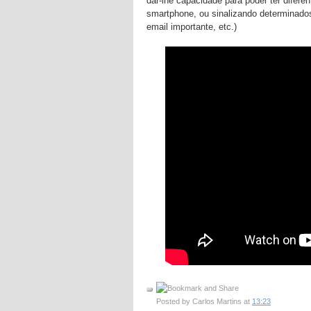
dar-lhe capacidade para poder ter difer
smartphone, ou sinalizando determinado
email importante, etc.)
Posted by
Carlos Martins
at
13:23