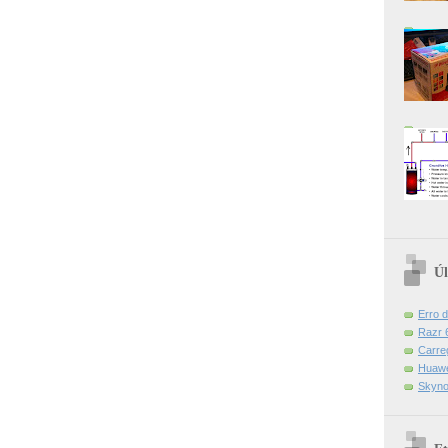
Úl
Erro 
Razr 6
Carre
Huawe
Skyno