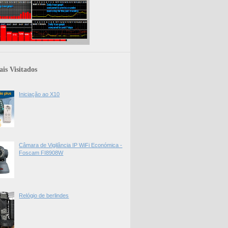
is Visitados
Iniciação ao X10
Câmara de Vigilância IP WiFi Económica -
Foscam FI8908W
Relógio de berlindes