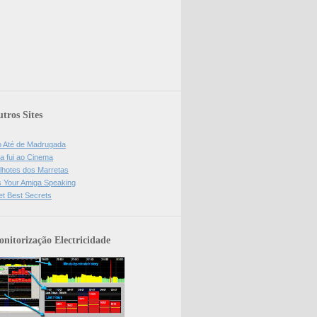
tros Sites
o Até de Madrugada
a fui ao Cinema
lhotes dos Marretas
is Your Amiga Speaking
et Best Secrets
nitorização Electricidade