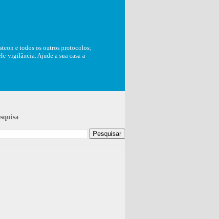
teon e todos os outros protocolos;
e-vigilância. Ajude a sua casa a
squisa