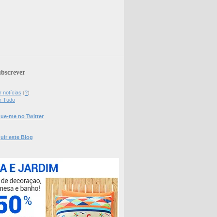
bscrever
 notícias
(
?
)
r Tudo
ue-me no Twitter
uir este Blog