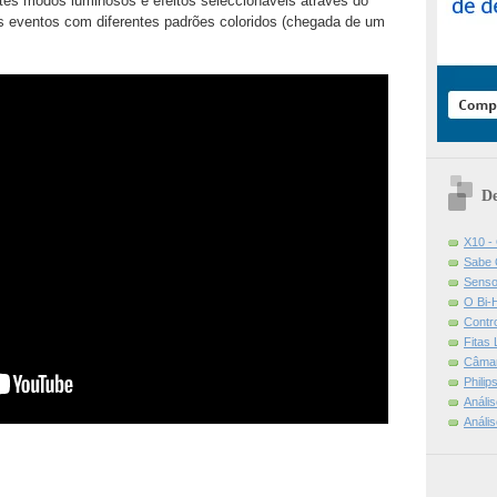
entes modos luminosos e efeitos seleccionáveis através do
s eventos com diferentes padrões coloridos (chegada de um
De
X10 -
Sabe 
Senso
O Bi-
Contr
Fitas
Câmar
Phili
Análi
Análi