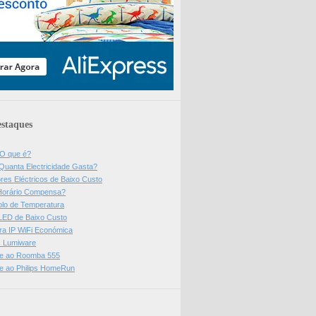
staques
 O que é?
Quanta Electricidade Gasta?
res Eléctricos de Baixo Custo
Horário Compensa?
olo de Temperatura
 LED de Baixo Custo
a IP WiFi Económica
ps Lumiware
se ao Roomba 555
se ao Philips HomeRun