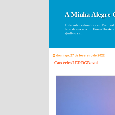
A Minha Alegre 
Tudo sobre a domótica em Portugal. 
fazer da sua sala um Home-Theater c
ajudá-lo a si.
domingo, 27 de fevereiro de 2022
Candeeiro LED RGB oval