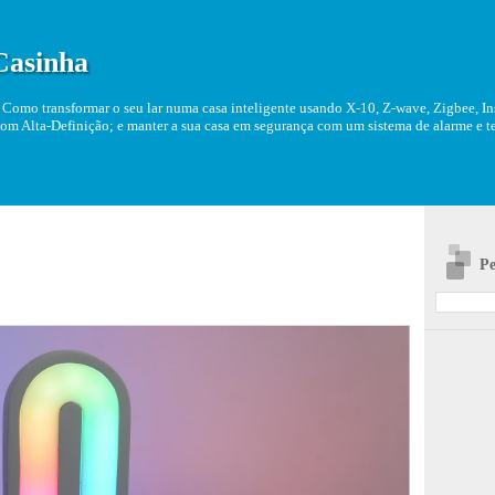
Casinha
Como transformar o seu lar numa casa inteligente usando X-10, Z-wave, Zigbee, Ins
om Alta-Definição; e manter a sua casa em segurança com um sistema de alarme e tel
Pe