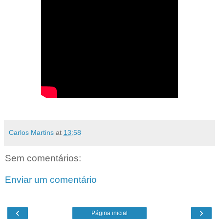
Carlos Martins
at
13:58
Sem comentários:
Enviar um comentário
‹
›
Página inicial