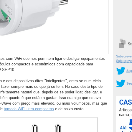
Su
Subscrever
tes com WiFi que nos permitem ligar e desligar equipamentos
Subscreve
ódulos compactos e económicos com capacidade para
W-SHP10.
Seg
 dos dispositivos ditos "inteligentes", entra-se num ciclo
Seg
er fazer sempre mais do que já se tem. No caso deste tipo de
eitamente natural que, depois de se poder ligar, desligar, e
mbém quanto é que estão a gastar. Isso era algo que estava
Z-Wave com preço mais elevado, ou mais volumosos, mas que
de
tomada WiFi ultra-compactos
e de baixo custo.