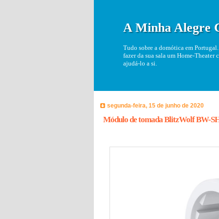
A Minha Alegre 
Tudo sobre a domótica em Portugal. 
fazer da sua sala um Home-Theater c
ajudá-lo a si.
segunda-feira, 15 de junho de 2020
Módulo de tomada BlitzWolf BW-SH