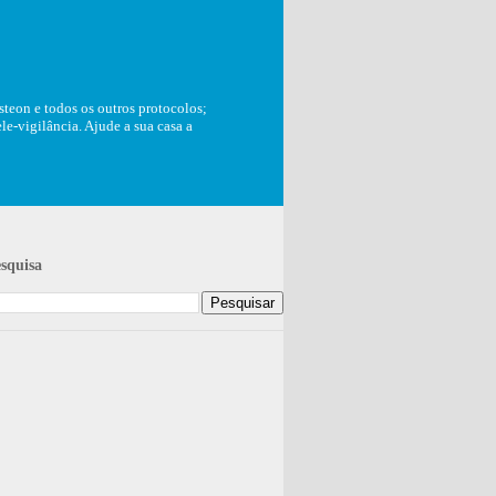
teon e todos os outros protocolos;
e-vigilância. Ajude a sua casa a
squisa