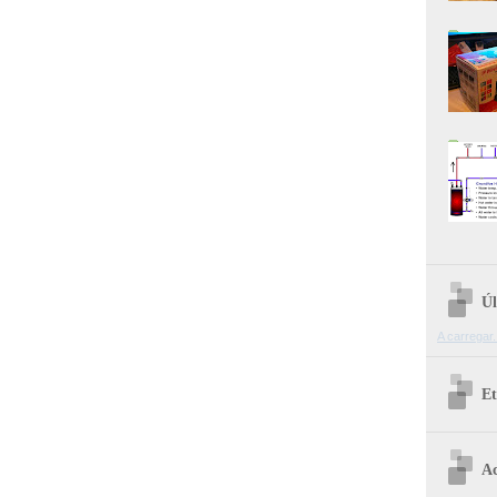
Úl
A carregar.
Et
Ac