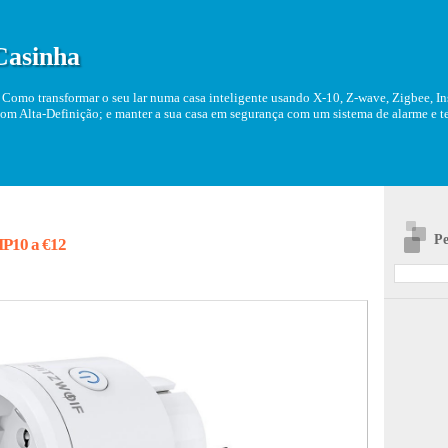
Casinha
Como transformar o seu lar numa casa inteligente usando X-10, Z-wave, Zigbee, Ins
om Alta-Definição; e manter a sua casa em segurança com um sistema de alarme e tel
Pe
P10 a €12