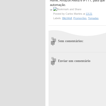
Home, Amazon Alexa e iFTTT, para que se
automação.
Posted by
Carlos Martins
at
13:21
Labels:
BlitzWolf
,
Promoções
,
Tomadas
Sem comentários:
Enviar um comentário