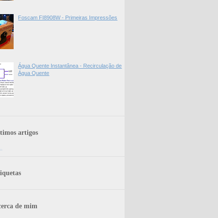
Foscam FI8908W - Primeiras Impressões
Água Quente Instantânea - Recirculação de
Água Quente
timos artigos
..
iquetas
erca de mim