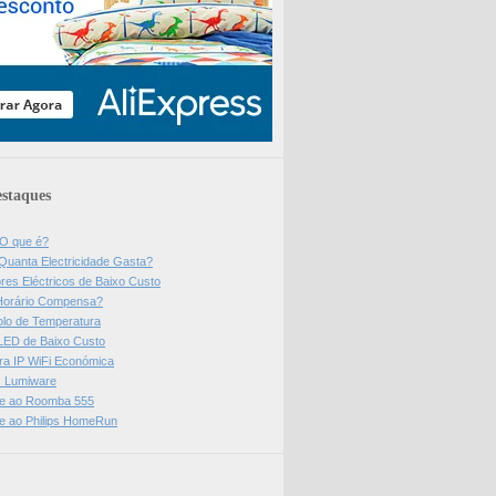
staques
 O que é?
Quanta Electricidade Gasta?
res Eléctricos de Baixo Custo
Horário Compensa?
olo de Temperatura
 LED de Baixo Custo
a IP WiFi Económica
ps Lumiware
se ao Roomba 555
se ao Philips HomeRun