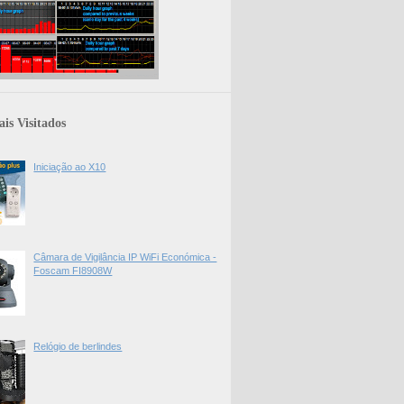
is Visitados
Iniciação ao X10
Câmara de Vigilância IP WiFi Económica -
Foscam FI8908W
Relógio de berlindes