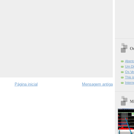
Ou
Abert
Um Di
Os Ve
This 
Intern
Página inicial
Mensagem antiga
Mo