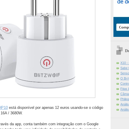
De
X10 -
Sabe 
Senso
O Bi-
Contr
Fitas
Câmar
Phili
Análi
HP10
está disponível por apenas 12 euros usando-se o código
Análi
 16A / 3680W.
através da app, conta também com integração com o Google