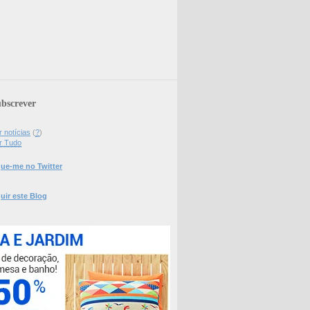
bscrever
 notícias
(
?
)
r Tudo
ue-me no Twitter
uir este Blog