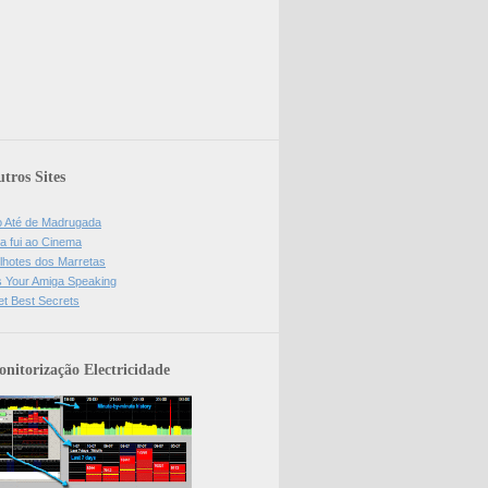
tros Sites
o Até de Madrugada
a fui ao Cinema
lhotes dos Marretas
is Your Amiga Speaking
et Best Secrets
nitorização Electricidade