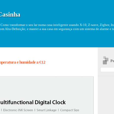
Casinha
Como transformar o seu lar numa casa inteligente usando X-10, Z-wave, Zigbee, Ins
om Alta-Definição; e manter a sua casa em segurança com um sistema de alarme e tel
Pe
mperatura e humidade a €12