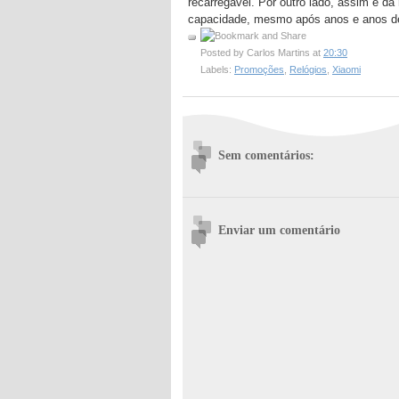
recarregável. Por outro lado, assim é d
capacidade, mesmo após anos e anos de 
Posted by
Carlos Martins
at
20:30
Labels:
Promoções
,
Relógios
,
Xiaomi
Sem comentários:
Enviar um comentário