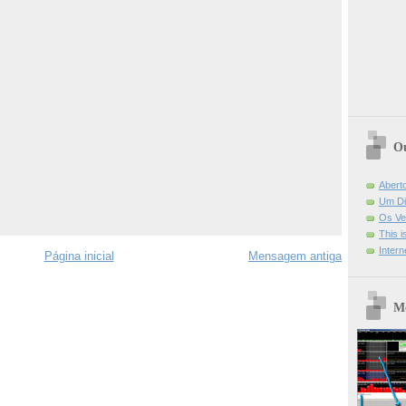
Ou
Abert
Um Di
Os Ve
This 
Intern
Página inicial
Mensagem antiga
Mo