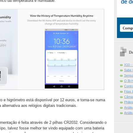
rico da temperatura e humidade.
De
X10 -
Sabe 
Senso
O Bi-
Contr
Fitas
Câmar
 e higrómetro está disponível por 12 euros, e torna-se numa
Phili
ternativa aos relógios digitais tradicionais.
Análi
Análi
imentação é feita através de 2 pilhas CR2032. Considerando o
ipo, talvez fosse melhor ter vindo equipado com uma bateria