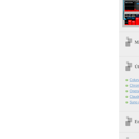
Ma
Úl
Colun
Chrom
OpenA
Claud
Suno 
Et