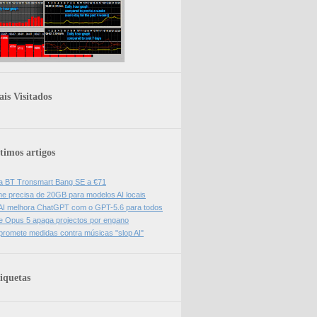
is Visitados
timos artigos
a BT Tronsmart Bang SE a €71
e precisa de 20GB para modelos AI locais
I melhora ChatGPT com o GPT-5.6 para todos
e Opus 5 apaga projectos por engano
promete medidas contra músicas "slop AI"
iquetas