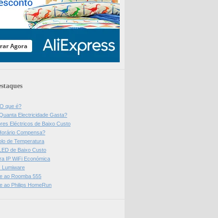
staques
 O que é?
Quanta Electricidade Gasta?
res Eléctricos de Baixo Custo
Horário Compensa?
olo de Temperatura
 LED de Baixo Custo
a IP WiFi Económica
ps Lumiware
se ao Roomba 555
se ao Philips HomeRun