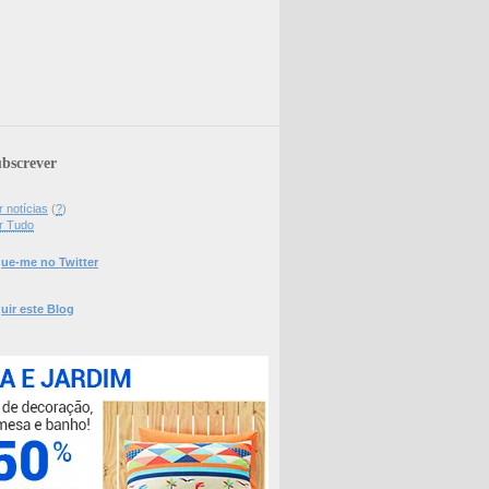
bscrever
 notícias
(
?
)
r Tudo
ue-me no Twitter
uir este Blog