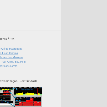
tros Sites
o Até de Madrugada
a fui ao Cinema
lhotes dos Marretas
is Your Amiga Speaking
et Best Secrets
nitorização Electricidade