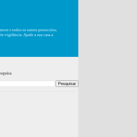
teon e todos os outros protocolos;
e-vigilância. Ajude a sua casa a
squisa