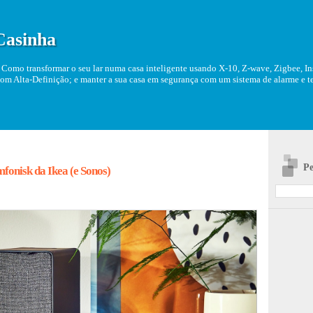
Casinha
Como transformar o seu lar numa casa inteligente usando X-10, Z-wave, Zigbee, Ins
om Alta-Definição; e manter a sua casa em segurança com um sistema de alarme e tel
Pe
mfonisk da Ikea (e Sonos)