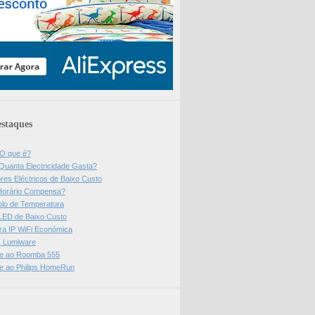
staques
 O que é?
Quanta Electricidade Gasta?
res Eléctricos de Baixo Custo
Horário Compensa?
olo de Temperatura
 LED de Baixo Custo
a IP WiFi Económica
ps Lumiware
se ao Roomba 555
se ao Philips HomeRun