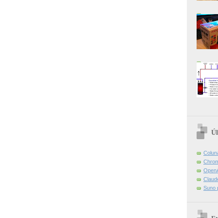
Úl
Colun
Chrom
OpenA
Claud
Suno 