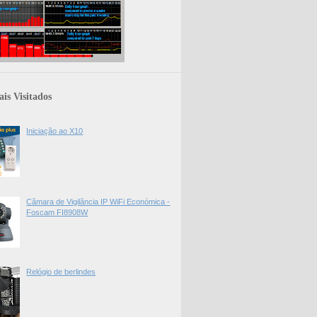
is Visitados
Iniciação ao X10
Câmara de Vigilância IP WiFi Económica -
Foscam FI8908W
Relógio de berlindes