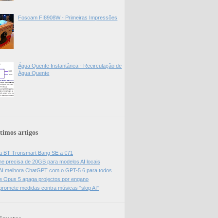
Foscam FI8908W - Primeiras Impressões
Água Quente Instantânea - Recirculação de
Água Quente
timos artigos
a BT Tronsmart Bang SE a €71
e precisa de 20GB para modelos AI locais
I melhora ChatGPT com o GPT-5.6 para todos
e Opus 5 apaga projectos por engano
promete medidas contra músicas "slop AI"