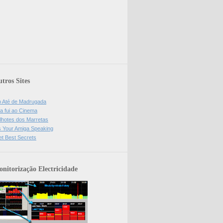
tros Sites
o Até de Madrugada
a fui ao Cinema
lhotes dos Marretas
is Your Amiga Speaking
et Best Secrets
nitorização Electricidade