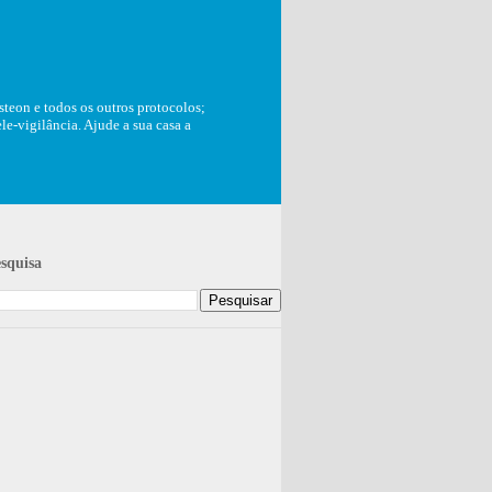
teon e todos os outros protocolos;
e-vigilância. Ajude a sua casa a
squisa