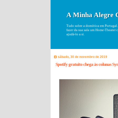
A Minha Alegre 
Tudo sobre a domótica em Portugal. 
fazer da sua sala um Home-Theater c
ajudá-lo a si.
sábado, 30 de novembro de 2019
Spotify gratuito chega às colunas Sy