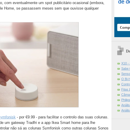
io, com eventualmente um spot publicitário ocasional (embora,
ogle Home, se passassem meses sem que ouvisse qualquer
De
X10 -
Sabe 
Senso
O Bi-
Contr
Fitas
Câmar
Phili
Análi
Análi
ymfonisk
- por €9.99 - para facilitar o controlo das suas colunas.
de um gateway Tradfri e a app Ikea Smart home para lhe
trolar não sá as colunas Symfonisk como outras colunas Sonos