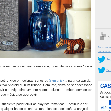
Su
Subscrever
Subscreve
Seg
a de não se poder usar o seu serviço gratuito nas colunas Sonos
Seg
 o Spotify Free em colunas Sonos ou
Symfonisk
a partir da app da
itivo Android ou num iPhone. Com isto, deixa de ser necessário
uvir o serviço directamente nestas colunas... embora sem se ter
 que música se quer ouvir.
suficiente poder ouvir as playlists temáticas. Continua a ser
 qualquer banda ou artista, mas ficando a selecção a cargo do