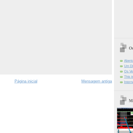
Ou
Abert
Um Di
Os Ve
This 
Página inicial
Mensagem antiga
Intern
Mo