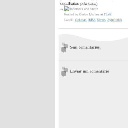
espalhadas pela casa).
Posted by
Carlos Martins
at
13:42
Labels:
Colunas
,
IKEA
,
Sonos
,
Symfonisk
Sem comentários:
Enviar um comentário