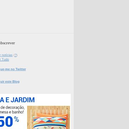
bscrever
 notícias
(
?
)
r Tudo
ue-me no Twitter
uir este Blog