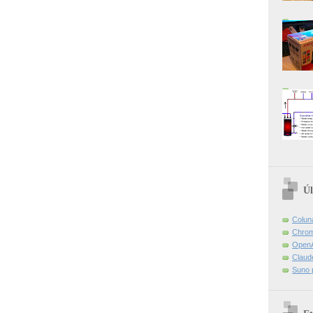
Úl
Colun
Chrom
OpenA
Claud
Suno 