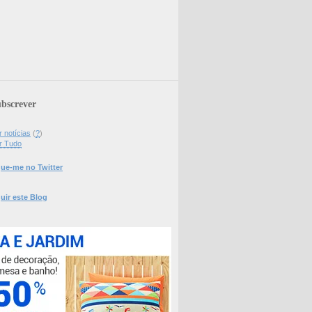
bscrever
 notícias
(
?
)
r Tudo
ue-me no Twitter
uir este Blog