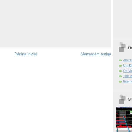
Ou
Página inicial
Mensagem antiga
Abert
Um Di
Os Ve
This 
Intern
Mo