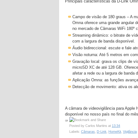
Principais características da D-Link 
Campo de visão de 180 graus – A ma
Omna oferece uma grande angular de 
no mercado de Câmaras WiFi 180º 
Streaming dinâmico: o bitrate de ví
com a largura de banda disponível.
Áudio bidireccional: escute e fale a
Visão noturna: Até 5 metros em comp
Gravação local: grava os clips de v
microSD XC de até 128 GB. Oferece 
afetar a rede ou a largura de banda d
Aplicação Omna: as funções avançad
Detecção de movimento: ativa os ale
A câmara de videovigilância para Appl
disponível no nosso país no final do mê
Posted by
Carlos Martins
at
13:34
Labels:
Câmaras
,
D-Link
,
HomeKit
,
Vigilância