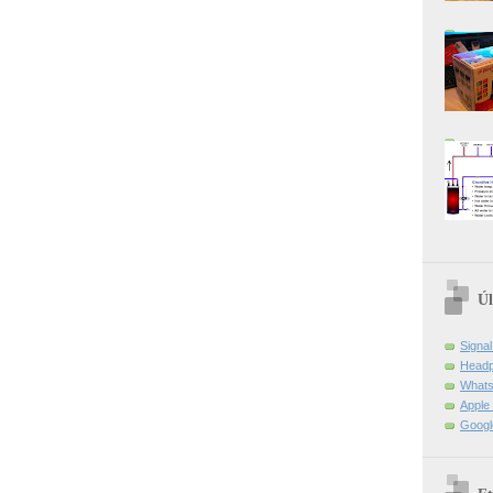
Úl
Signa
Headp
Whats
Apple 
Googl