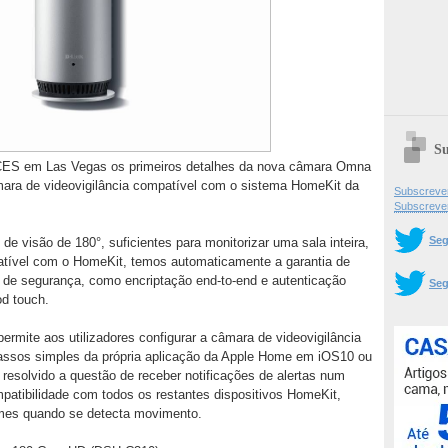
Su
 CES em Las Vegas os primeiros detalhes da nova câmara Omna
ara de videovigilância compatível com o sistema HomeKit da
Subscrever
Subscreve
Seg
visão de 180°, suficientes para monitorizar uma sala inteira,
atível com o HomeKit, temos automaticamente a garantia de
s de segurança, como encriptação end-to-end e autenticação
Seg
od touch.
rmite aos utilizadores configurar a câmara de videovigilância
ssos simples da própria aplicação da Apple Home em iOS10 ou
resolvido a questão de receber notificações de alertas num
patibilidade com todos os restantes dispositivos HomeKit,
armes quando se detecta movimento.