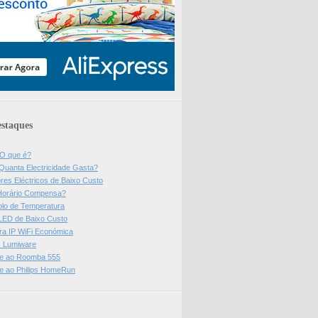
staques
 O que é?
Quanta Electricidade Gasta?
res Eléctricos de Baixo Custo
Horário Compensa?
olo de Temperatura
 LED de Baixo Custo
a IP WiFi Económica
ps Lumiware
se ao Roomba 555
se ao Philips HomeRun