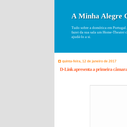
A Minha Alegre 
Tudo sobre a domótica em Portugal. 
fazer da sua sala um Home-Theater c
ajudá-lo a si.
quinta-feira, 12 de janeiro de 2017
D-Link apresenta a primeira câmara