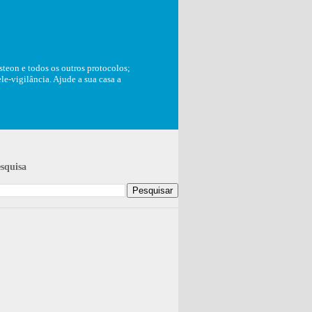
teon e todos os outros protocolos;
e-vigilância. Ajude a sua casa a
squisa