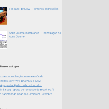
Foscam FI8908W - Primeiras Impressões
Água Quente Instantânea - Recirculação de
Água Quente
timos artigos
l com sincronização entre telemóveis
hones Sony WH-1000XM5 a €252
App ganha @all e polls melhoradas
limita bug reports por excesso de relatórios AI
e Assistant dá lugar ao Gemini em Setembro