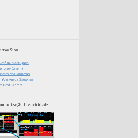
tros Sites
o Até de Madrugada
a fui ao Cinema
lhotes dos Marretas
is Your Amiga Speaking
et Best Secrets
nitorização Electricidade