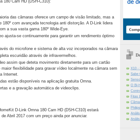
Omna 180 Cam HD (DSH-C310):
ioria das câmaras oferece um campo de visão limitado, mas a
180º com avançada tecnologia anti distorção. A D-Link lidera
com a sua vasta gama 180º Wide-Eye.
deo ajusta-se continuamente para garantir um rendimento óptimo
través do microfone e sistema de alta voz incorporados na câmara
De
leta escuridão através de infravermelhos.
ídeo assim que deteta movimento diretamente para um cartão
maior flexibilidade para gravar vídeo localmente na câmara sem
X10 -
Sabe 
a Internet.
Senso
as estão disponíveis na aplicação gratuita Omna.
O Bi-
rtas e a gravação automática de videoclips.
Contr
Fitas
Câmar
Phili
e HomeKit D-Link Omna 180 Cam HD (DSH-C310) estará
Análi
s de Abril 2017 com um preço ainda por anunciar.
Análi