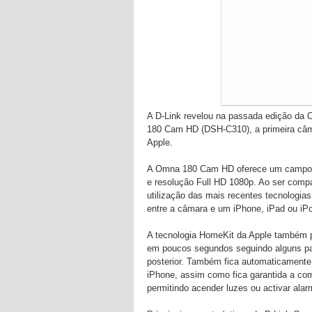
A D-Link revelou na passada edição da
180 Cam HD (DSH-C310), a primeira câm
Apple.
A Omna 180 Cam HD oferece um campo de 
e resolução Full HD 1080p. Ao ser comp
utilização das mais recentes tecnologia
entre a câmara e um iPhone, iPad ou iP
A tecnologia HomeKit da Apple também pe
em poucos segundos seguindo alguns pa
posterior. Também fica automaticamente 
iPhone, assim como fica garantida a com
permitindo acender luzes ou activar al