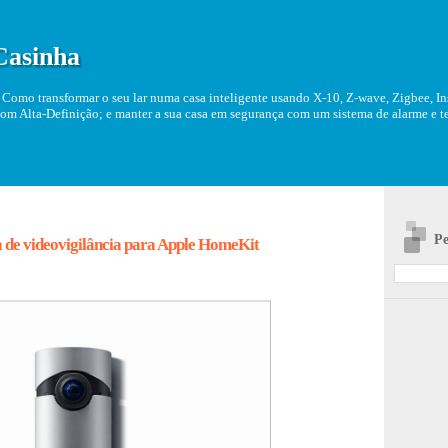
Casinha
Como transformar o seu lar numa casa inteligente usando X-10, Z-wave, Zigbee, Ins
om Alta-Definição; e manter a sua casa em segurança com um sistema de alarme e tel
Pe
 de videovigilância para Apple HomeKit