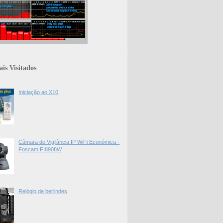
is Visitados
Iniciação ao X10
Câmara de Vigilância IP WiFi Económica -
Foscam FI8908W
Relógio de berlindes