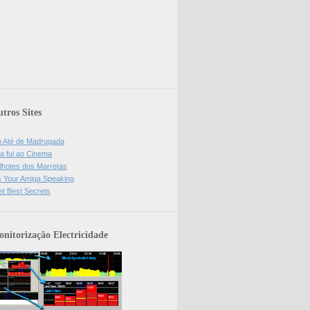
tros Sites
o Até de Madrugada
a fui ao Cinema
lhotes dos Marretas
is Your Amiga Speaking
et Best Secrets
nitorização Electricidade