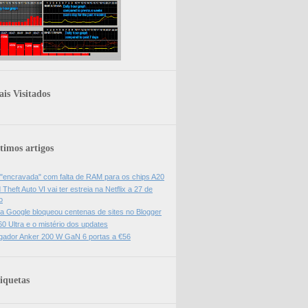
is Visitados
timos artigos
 "encravada" com falta de RAM para os chips A20
Theft Auto VI vai ter estreia na Netflix a 27 de
o
da Google bloqueou centenas de sites no Blogger
0 Ultra e o mistério dos updates
gador Anker 200 W GaN 6 portas a €56
iquetas