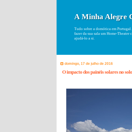
A Minha Alegre 
Tudo sobre a domótica em Portugal. 
fazer da sua sala um Home-Theater c
ajudá-lo a si.
domingo, 17 de julho de 2016
O impacto dos painéis solares no sol