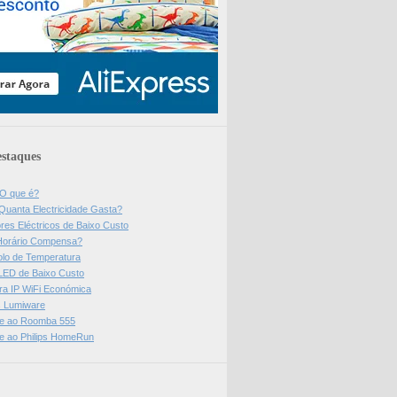
staques
 O que é?
Quanta Electricidade Gasta?
res Eléctricos de Baixo Custo
Horário Compensa?
olo de Temperatura
 LED de Baixo Custo
a IP WiFi Económica
ps Lumiware
se ao Roomba 555
se ao Philips HomeRun