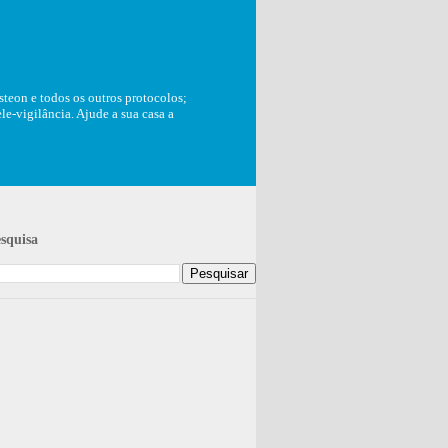
teon e todos os outros protocolos;
e-vigilância. Ajude a sua casa a
squisa