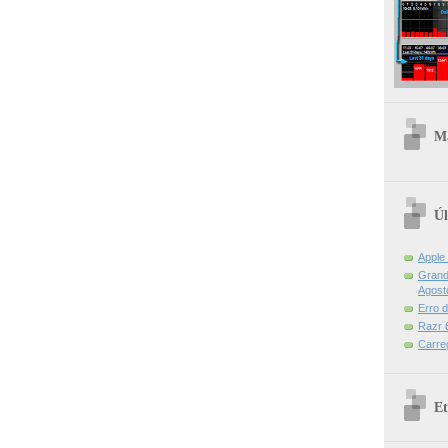
Ma
Úl
Apple
Grand 
Agost
Erro 
Razr 6
Carre
Et