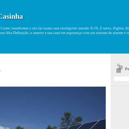
Casinha
Como transformar o seu lar numa casa inteligente usando X-10, Z-wave, Zigbee, Ins
om Alta-Definição; e manter a sua casa em segurança com um sistema de alarme e tel
Pe
o