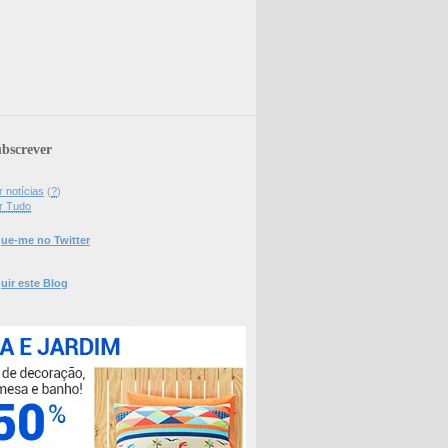
bscrever
 notícias
(
?
)
r Tudo
ue-me no Twitter
uir este Blog