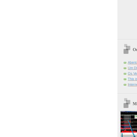
Ou
Abert
Um Di
Os Ve
This 
Intern
Mo