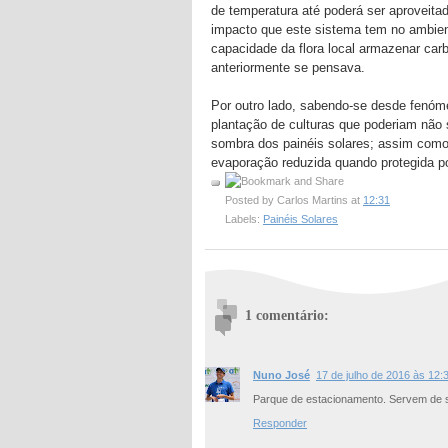
de temperatura até poderá ser aproveita
impacto que este sistema tem no ambient
capacidade da flora local armazenar carb
anteriormente se pensava.
Por outro lado, sabendo-se desde fenóme
plantação de culturas que poderiam não 
sombra dos painéis solares; assim como
evaporação reduzida quando protegida 
Posted by
Carlos Martins
at
12:31
Labels:
Painéis Solares
1 comentário:
Nuno José
17 de julho de 2016 às 12:
Parque de estacionamento. Servem de 
Responder