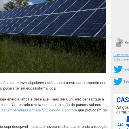
Su
Subscrever
Subscreve
Seg
Seg
uências, e investigadores estão agora a estudar o impacto que
s poderá ter no ecossistema local.
uma energia limpa e desejável, mas será um erro pensar que a
nte. Um estudo revela que a instalação de painéis solares
r as temperaturas em até 5ºC devido à sombra
que provocam no
não seja desejável - pois até haverá muitos casos onde a redução