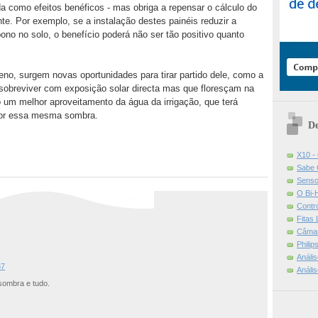
da como efeitos benéficos - mas obriga a repensar o cálculo do
e. Por exemplo, se a instalação destes painéis reduzir a
ono no solo, o benefício poderá não ser tão positivo quanto
no, surgem novas oportunidades para tirar partido dele, como a
sobreviver com exposição solar directa mas que floresçam na
 um melhor aproveitamento da água da irrigação, que terá
por essa mesma sombra.
De
X10 -
Sabe 
Senso
O Bi-
Contr
Fitas
Câmar
Phili
Análi
37
Análi
sombra e tudo.