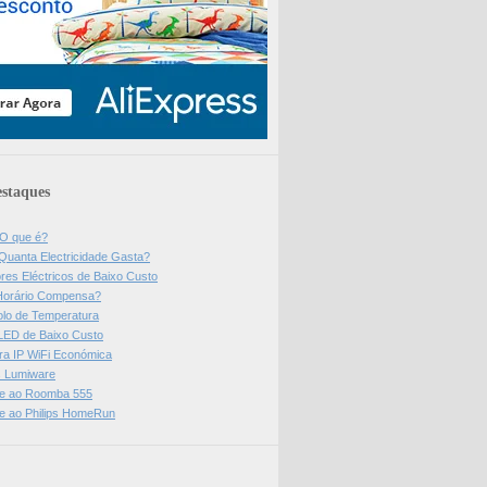
staques
 O que é?
Quanta Electricidade Gasta?
res Eléctricos de Baixo Custo
Horário Compensa?
olo de Temperatura
 LED de Baixo Custo
a IP WiFi Económica
ps Lumiware
se ao Roomba 555
se ao Philips HomeRun