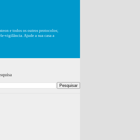
teon e todos os outros protocolos;
e-vigilância. Ajude a sua casa a
squisa