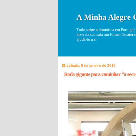
A Minha Alegre 
Tudo sobre a domótica em Portugal. 
fazer da sua sala um Home-Theater c
ajudá-lo a si.
sábado, 9 de janeiro de 2016
Roda gigante para caminhar "à secr