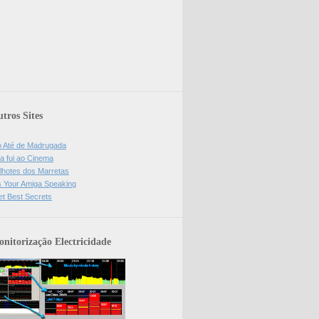
tros Sites
o Até de Madrugada
a fui ao Cinema
lhotes dos Marretas
is Your Amiga Speaking
et Best Secrets
nitorização Electricidade