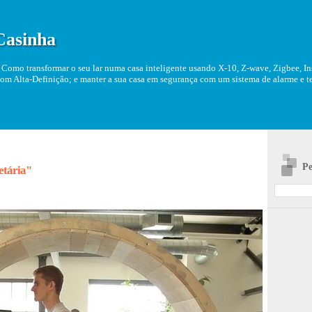
Casinha
Como transformar o seu lar numa casa inteligente usando X-10, Z-wave, Zigbee, Ins
om Alta-Definição; e manter a sua casa em segurança com um sistema de alarme e tel
Pe
etária"