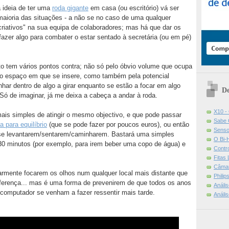
a ideia de ter uma
roda gigante
em casa (ou escritório) vá ser
 maioria das situações - a não se no caso de uma qualquer
criativos" na sua equipa de colaboradores; mas há que dar os
fazer algo para combater o estar sentado à secretária (ou em pé)
o tem vários pontos contra; não só pelo óbvio volume que ocupa
do espaço em que se insere, como também pela potencial
har dentro de algo a girar enquanto se estão a focar em algo
De
Só de imaginar, já me deixa a cabeça a andar à roda.
X10 -
is simples de atingir o mesmo objectivo, e que pode passar
Sabe 
a para equilíbrio
(que se pode fazer por poucos euros), ou então
Senso
e se levantarem/sentarem/caminharem. Bastará uma simples
O Bi-
0 minutos (por exemplo, para irem beber uma copo de água) e
Contr
Fitas
Câmar
rmente focarem os olhos num qualquer local mais distante que
Phili
iferença... mas é uma forma de prevenirem de que todos os anos
Análi
computador se venham a fazer ressentir mais tarde.
Análi