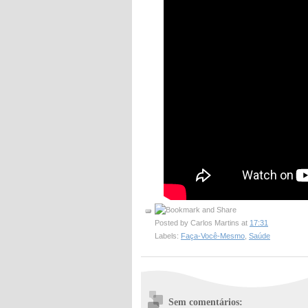
Posted by
Carlos Martins
at
17:31
Labels:
Faça-Você-Mesmo
,
Saúde
Sem comentários: