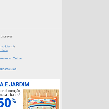
bscrever
 notícias
(
?
)
r Tudo
ue-me no Twitter
uir este Blog