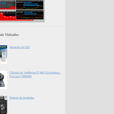
is Visitados
Iniciação ao X10
Câmara de Vigilância IP WiFi Económica -
Foscam FI8908W
Relógio de berlindes