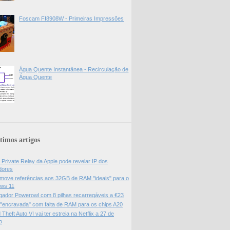
Foscam FI8908W - Primeiras Impressões
Água Quente Instantânea - Recirculação de
Água Quente
timos artigos
 Private Relay da Apple pode revelar IP dos
adores
move referências aos 32GB de RAM "ideais" para o
ws 11
gador Powerowl com 8 pilhas recarregáveis a €23
 "encravada" com falta de RAM para os chips A20
Theft Auto VI vai ter estreia na Netflix a 27 de
o