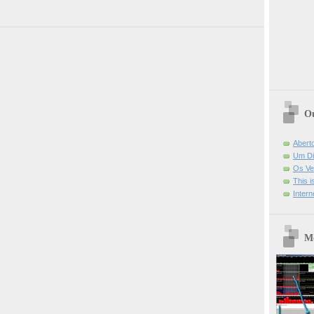
Ou
Abert
Um Di
Os Ve
This 
Intern
Mo