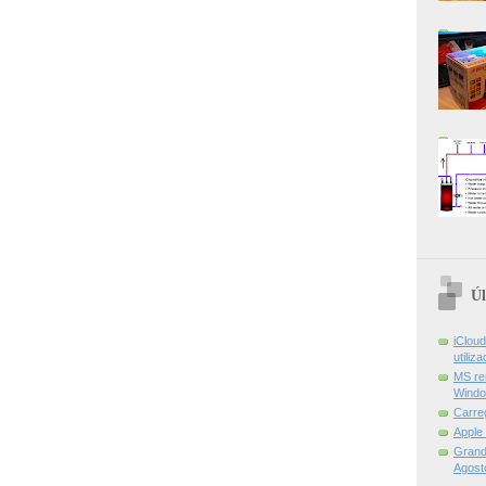
Úl
iCloud
utiliz
MS re
Windo
Carre
Apple
Grand 
Agost