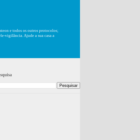
teon e todos os outros protocolos;
e-vigilância. Ajude a sua casa a
squisa