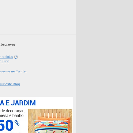
bscrever
 notícias
(
?
)
r Tudo
ue-me no Twitter
uir este Blog