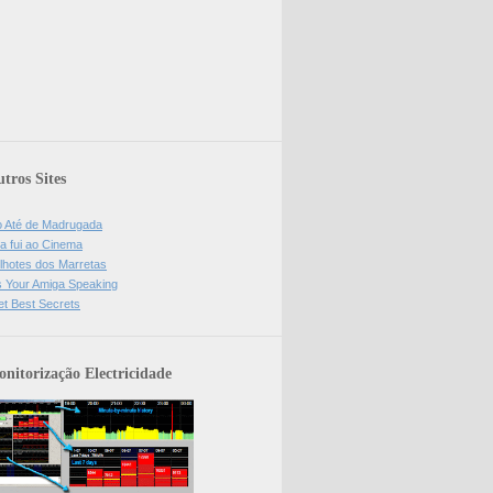
tros Sites
o Até de Madrugada
a fui ao Cinema
lhotes dos Marretas
is Your Amiga Speaking
et Best Secrets
nitorização Electricidade