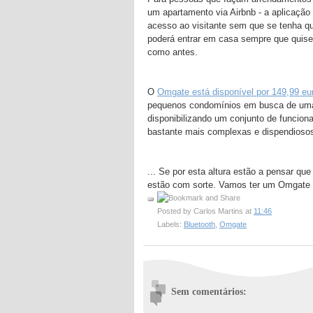
um apartamento via Airbnb - a aplicação
acesso ao visitante sem que se tenha qu
poderá entrar em casa sempre que quiser.
como antes.
O
Omgate está disponível por 149,99 eu
pequenos condomínios em busca de uma s
disponibilizando um conjunto de funciona
bastante mais complexas e dispendioso
... Se por esta altura estão a pensar q
estão com sorte. Vamos ter um Omgate pa
Posted by
Carlos Martins
at
11:46
Labels:
Bluetooth
,
Omgate
Sem comentários: