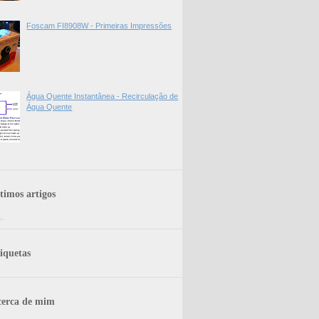
Foscam FI8908W - Primeiras Impressões
Água Quente Instantânea - Recirculação de
Água Quente
timos artigos
..
iquetas
erca de mim