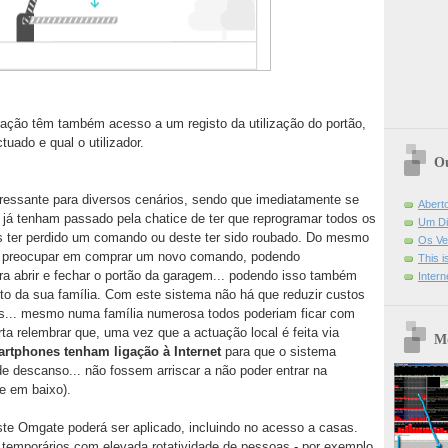
tração têm também acesso a um registo da utilização do portão,
uado e qual o utilizador.
Ou
ressante para diversos cenários, sendo que imediatamente se
Abert
 já tenham passado pela chatice de ter que reprogramar todos os
Um Di
ter perdido um comando ou deste ter sido roubado. Do mesmo
Os Ve
 preocupar em comprar um novo comando, podendo
This 
a abrir e fechar o portão da garagem... podendo isso também
Intern
sto da sua família. Com este sistema não há que reduzir custos
... mesmo numa família numerosa todos poderiam ficar com
rta relembrar que, uma vez que a actuação local é feita via
Mo
rtphones tenham ligação à Internet
para que o sistema
e descanso... não fossem arriscar a não poder entrar na
e em baixo).
te Omgate poderá ser aplicado, incluindo no acesso a casas.
emporários com elevada rotatividade de pessoas - por exemplo,