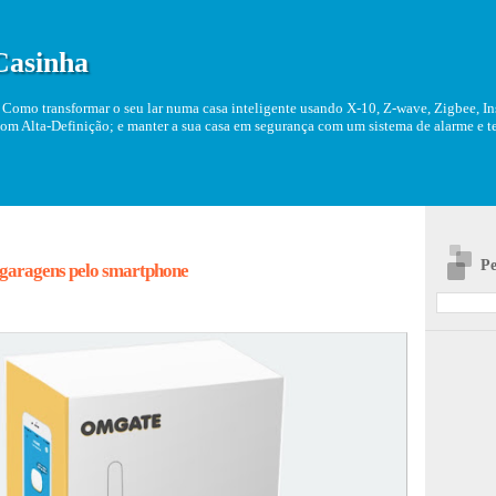
Casinha
Como transformar o seu lar numa casa inteligente usando X-10, Z-wave, Zigbee, Ins
om Alta-Definição; e manter a sua casa em segurança com um sistema de alarme e tel
Pe
 garagens pelo smartphone