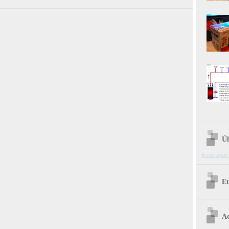
Úl
A carregar.
Et
Ac