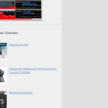
is Visitados
Iniciação ao X10
Câmara de Vigilância IP WiFi Económica -
Foscam FI8908W
Relógio de berlindes