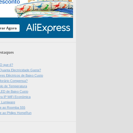
staques
 O que é?
Quanta Electricidade Gasta?
res Eléctricos de Baixo Custo
Horário Compensa?
olo de Temperatura
 LED de Baixo Custo
a IP WiFi Económica
ps Lumiware
se ao Roomba 555
se ao Philips HomeRun