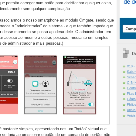
ue permita carregar num botão para abrir/fechar qualquer coisa,
directamente sem qualquer complicação.
 e associarmos o nosso smartphone ao módulo Omgate, sendo que
rados o "administrador" do sistema - e que também impede que
tir desse momento se possa apoderar dele. O administrador tem
 dar acesso ao mesmo a outras pessoas, mediante um simples
de administrador a mais pessoas.)
De
X10 -
Sabe 
Senso
O Bi-
Contr
Fitas
Câmar
Phili
Análi
Análi
 é bastante simples, apresentando-nos um "botão" virtual que
ue se faria ao pressionar o botão de um comando de portão; não