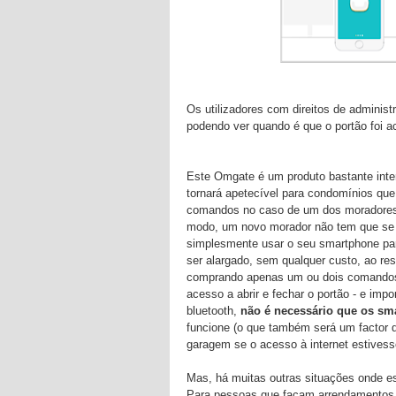
Os utilizadores com direitos de adminis
podendo ver quando é que o portão foi act
Este Omgate é um produto bastante inte
tornará apetecível para condomínios que
comandos no caso de um dos moradores 
modo, um novo morador não tem que se
simplesmente usar o seu smartphone par
ser alargado, sem qualquer custo, ao re
comprando apenas um ou dois comandos
acesso a abrir e fechar o portão - e impo
bluetooth,
não é necessário que os sma
funcione (o que também será um factor d
garagem se o acesso à internet estivess
Mas, há muitas outras situações onde es
Para pessoas que façam arrendamentos t