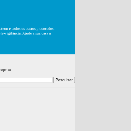
teon e todos os outros protocolos;
e-vigilância. Ajude a sua casa a
squisa