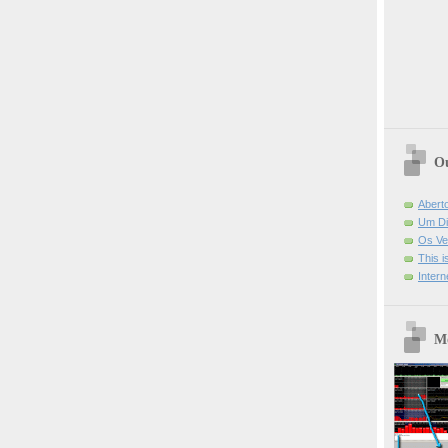
Ou
Abert
Um Di
Os Ve
This 
Intern
Mo