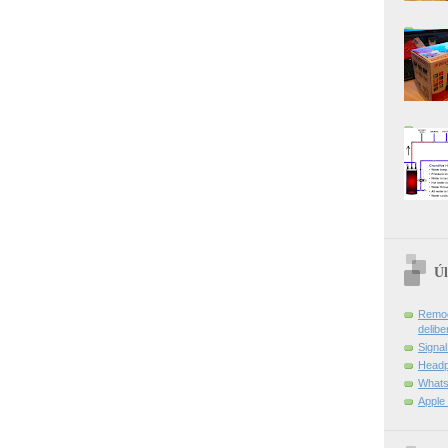
Úl
Remoç
delibe
Signa
Headp
Whats
Apple 