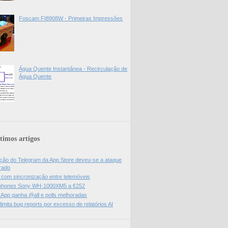
Foscam FI8908W - Primeiras Impressões
Água Quente Instantânea - Recirculação de
Água Quente
timos artigos
ão do Telegram da App Store deveu-se a ataque
rado
l com sincronização entre telemóveis
hones Sony WH-1000XM5 a €252
App ganha @all e polls melhoradas
limita bug reports por excesso de relatórios AI