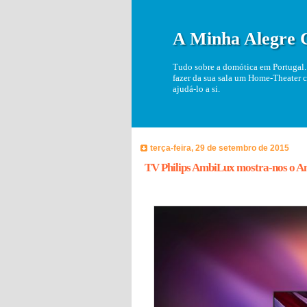
A Minha Alegre 
Tudo sobre a domótica em Portugal. 
fazer da sua sala um Home-Theater c
ajudá-lo a si.
terça-feira, 29 de setembro de 2015
TV Philips AmbiLux mostra-nos o Am