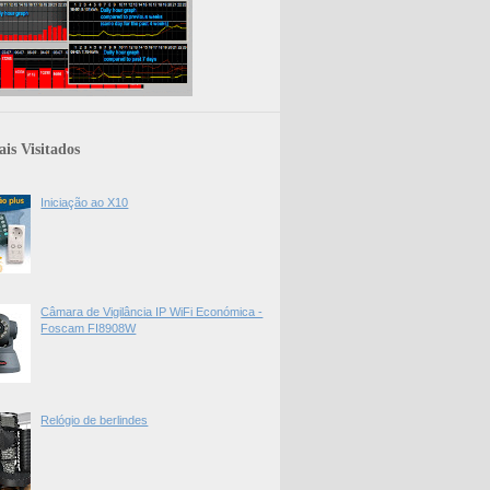
is Visitados
Iniciação ao X10
Câmara de Vigilância IP WiFi Económica -
Foscam FI8908W
Relógio de berlindes