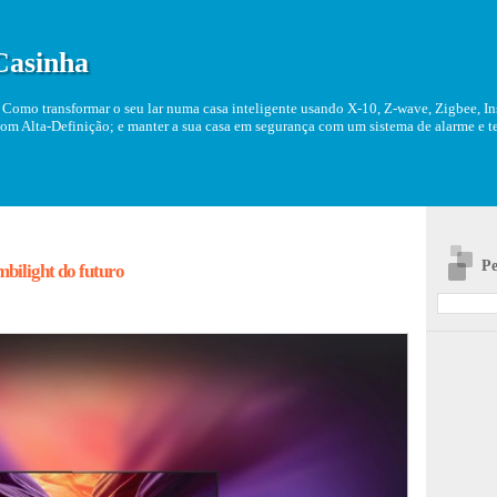
Casinha
Como transformar o seu lar numa casa inteligente usando X-10, Z-wave, Zigbee, Ins
om Alta-Definição; e manter a sua casa em segurança com um sistema de alarme e tel
Pe
bilight do futuro