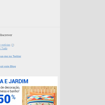
bscrever
 notícias
(
?
)
r Tudo
ue-me no Twitter
uir este Blog