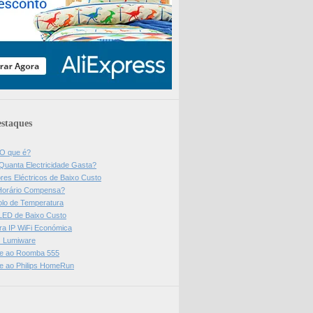
staques
 O que é?
Quanta Electricidade Gasta?
res Eléctricos de Baixo Custo
Horário Compensa?
olo de Temperatura
 LED de Baixo Custo
a IP WiFi Económica
ps Lumiware
se ao Roomba 555
se ao Philips HomeRun