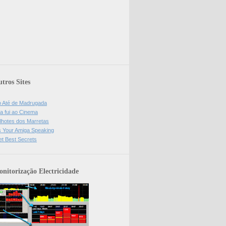
tros Sites
o Até de Madrugada
a fui ao Cinema
lhotes dos Marretas
is Your Amiga Speaking
et Best Secrets
nitorização Electricidade