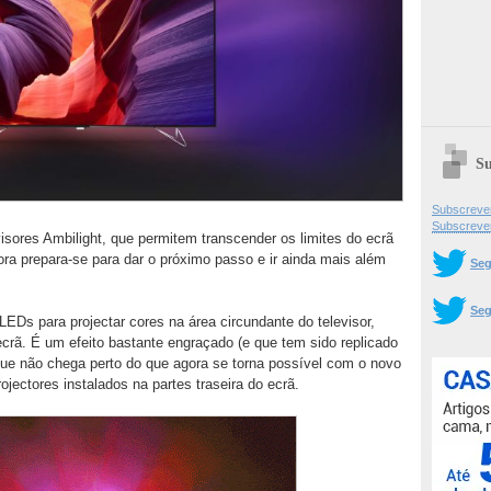
Su
Subscrever
Subscreve
visores Ambilight, que permitem transcender os limites do ecrã
a prepara-se para dar o próximo passo e ir ainda mais além
Seg
Seg
 LEDs para projectar cores na área circundante do televisor,
ã. É um efeito bastante engraçado (e que tem sido replicado
que não chega perto do que agora se torna possível com o novo
rojectores instalados na partes traseira do ecrã.