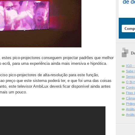
De
r, estes pico-projectores conseguem projectar padrões que melhor
 ecrã, para uma experiência ainda mais imersiva e hipnótica.
X10 -
Sabe 
so pico-projectores de alta-resolução para este função,
Senso
o preço que este sistema poderá ter, e que foi uma das coisas
O Bi-
anto, este televisor AmbiLux deverá ficar disponível ainda antes
Contr
r mais um pouco.
Fitas
Câmar
Phili
Análi
Análi