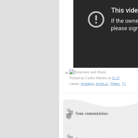
Posted by
Carlos Martins
at
11:27
Labels:
Ambilight
,
AmbiLux
,
Philips
,
TV
Sem comentários: