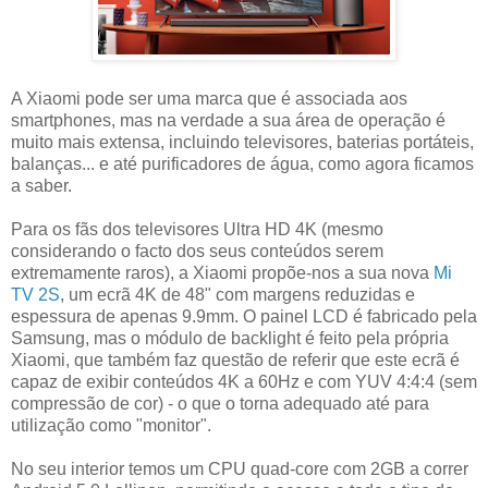
A Xiaomi pode ser uma marca que é associada aos
smartphones, mas na verdade a sua área de operação é
muito mais extensa, incluindo televisores, baterias portáteis,
balanças... e até purificadores de água, como agora ficamos
a saber.
Para os fãs dos televisores Ultra HD 4K (mesmo
considerando o facto dos seus conteúdos serem
extremamente raros), a Xiaomi propõe-nos a sua nova
Mi
TV 2S
, um ecrã 4K de 48" com margens reduzidas e
espessura de apenas 9.9mm. O painel LCD é fabricado pela
Samsung, mas o módulo de backlight é feito pela própria
Xiaomi, que também faz questão de referir que este ecrã é
capaz de exibir conteúdos 4K a 60Hz e com YUV 4:4:4 (sem
compressão de cor) - o que o torna adequado até para
utilização como "monitor".
No seu interior temos um CPU quad-core com 2GB a correr