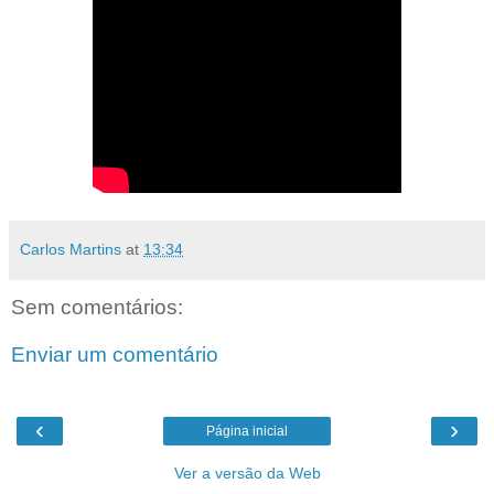
Carlos Martins
at
13:34
Sem comentários:
Enviar um comentário
‹
›
Página inicial
Ver a versão da Web