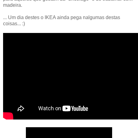
madeira.
... Um dia destes o IKEA ainda pega nalgumas destas
coisas... :)