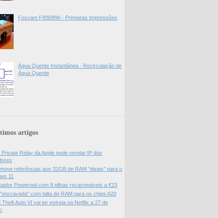
Foscam FI8908W - Primeiras Impressões
Água Quente Instantânea - Recirculação de
Água Quente
timos artigos
 Private Relay da Apple pode revelar IP dos
adores
move referências aos 32GB de RAM "ideais" para o
ws 11
gador Powerowl com 8 pilhas recarregáveis a €23
 "encravada" com falta de RAM para os chips A20
Theft Auto VI vai ter estreia na Netflix a 27 de
o