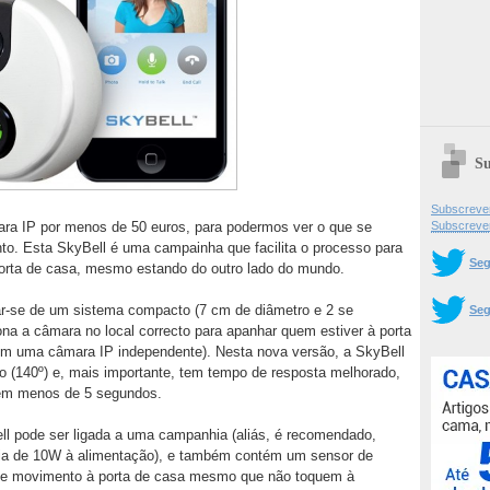
Su
Subscrever
Subscreve
ara IP por menos de 50 euros, para podermos ver o que se
o. Esta SkyBell é uma campainha que facilita o processo para
Seg
orta de casa, mesmo estando do outro lado do mundo.
ar-se de um sistema compacto (7 cm de diâmetro e 2 se
Seg
ona a câmara no local correcto para apanhar quem estiver à porta
com uma câmara IP independente). Nesta nova versão, a SkyBell
o (140º) e, mais importante, tem tempo de resposta melhorado,
 em menos de 5 segundos.
ell pode ser ligada a uma campanhia (aliás, é recomendado,
cia de 10W à alimentação), e também contém um sensor de
 de movimento à porta de casa mesmo que não toquem à