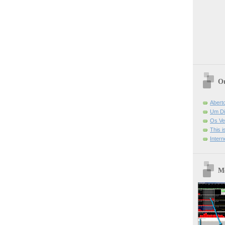
Ou
Abert
Um Di
Os Ve
This 
Intern
Mo