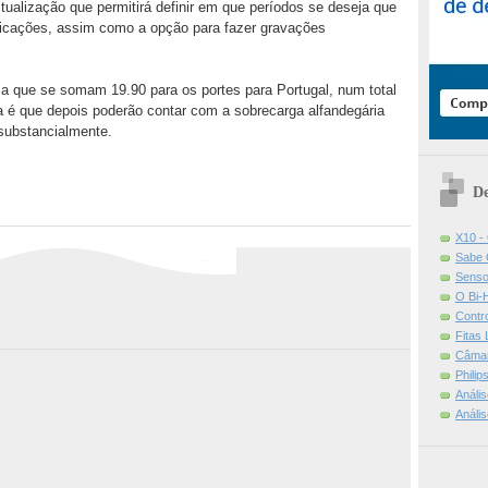
alização que permitirá definir em que períodos se deseja que
ficações, assim como a opção para fazer gravações
a que se somam 19.90 para os portes para Portugal, num total
a é que depois poderão contar com a sobrecarga alfandegária
 substancialmente.
De
X10 -
Sabe 
Senso
O Bi-
Contr
Fitas
Câmar
Phili
Análi
Análi