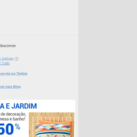
bscrever
 notícias
(
?
)
r Tudo
ue-me no Twitter
uir este Blog