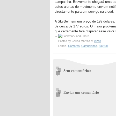
campainha. Brevemente chegará uma actu
estes alertas de movimento enviem noti
directamente para um serviço na cloud.
A SkyBell tem um preço de 199 dólares, 
de cerca de 177 euros. O maior problem
que certamente fará disparar esse valor
Posted by
Carlos Martins
at
09:48
Labels:
Câmaras
,
Campainhas
,
SkyBell
Sem comentários:
Enviar um comentário