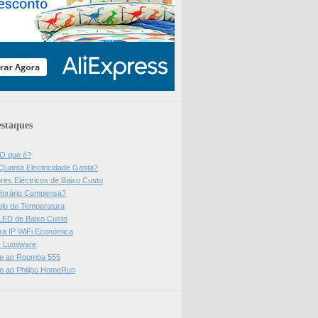
staques
 O que é?
Quanta Electricidade Gasta?
res Eléctricos de Baixo Custo
Horário Compensa?
olo de Temperatura
 LED de Baixo Custo
a IP WiFi Económica
ps Lumiware
se ao Roomba 555
se ao Philips HomeRun