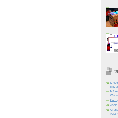
Úl
iCloud
utiliz
MS re
Windo
Carre
Apple
Grand 
Agost