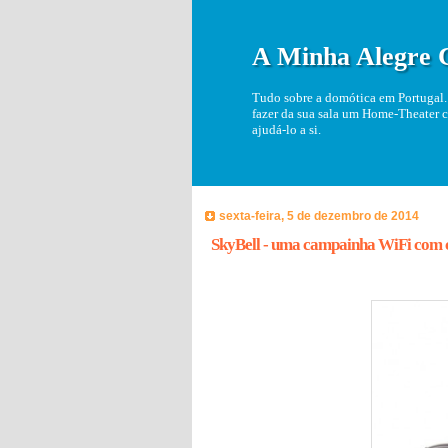
A Minha Alegre 
Tudo sobre a domótica em Portugal. 
fazer da sua sala um Home-Theater c
ajudá-lo a si.
sexta-feira, 5 de dezembro de 2014
SkyBell - uma campainha WiFi com 