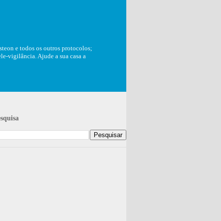
teon e todos os outros protocolos;
e-vigilância. Ajude a sua casa a
squisa