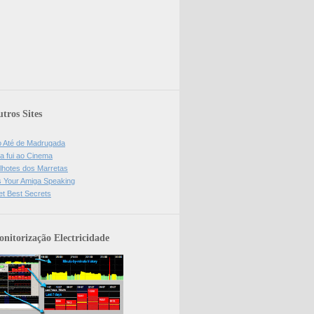
tros Sites
o Até de Madrugada
a fui ao Cinema
lhotes dos Marretas
is Your Amiga Speaking
et Best Secrets
nitorização Electricidade