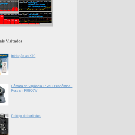
is Visitados
Iniciação ao X10
Câmara de Vigilância IP WiFi Económica -
Foscam FI8908W
Relógio de berlindes