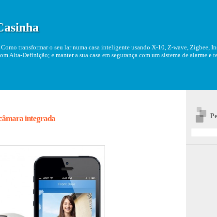
Casinha
Como transformar o seu lar numa casa inteligente usando X-10, Z-wave, Zigbee, Ins
om Alta-Definição; e manter a sua casa em segurança com um sistema de alarme e tel
Pe
câmara integrada