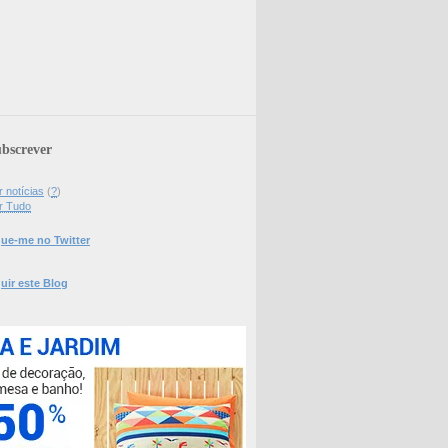
bscrever
 notícias
(
?
)
r Tudo
ue-me no Twitter
uir este Blog