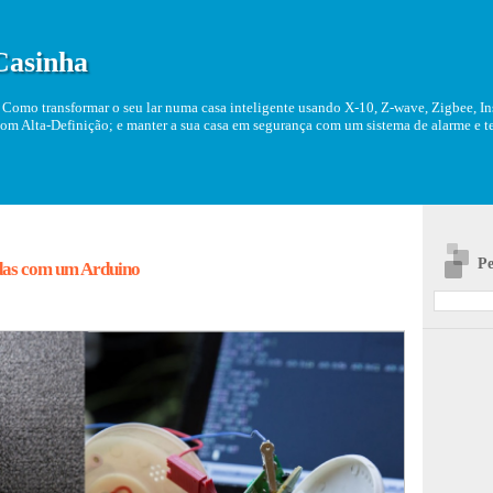
Casinha
Como transformar o seu lar numa casa inteligente usando X-10, Z-wave, Zigbee, Ins
om Alta-Definição; e manter a sua casa em segurança com um sistema de alarme e tel
Pe
das com um Arduino