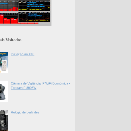
is Visitados
Iniciação ao X10
Câmara de Vigilância IP WiFi Económica -
Foscam FI8908W
Relógio de berlindes