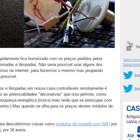
Su
pidamente fica horrorizado com os preços pedidos pelos
Subscrever
tomadas e lâmpadas. Não seria possível usar alguns dos
Subscreve
amos na internet, para fazermos o mesmo mas poupando
Seg
 possível.
ricos e lâmpadas em nossa casa controláveis remotamente é
Seg
as as potencialidades "decorativas" que isso permite, como
oupança energética (nunca mais terão que se preocupar com
ento.) Mas quando se olha para os preços destes módulos de
.
 para descobrirmos coisas como
módulos de tomada com WiFi
por
s
por 16 euros.