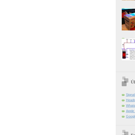
Úl
Signa
Headp
Whats
Apple 
Googl