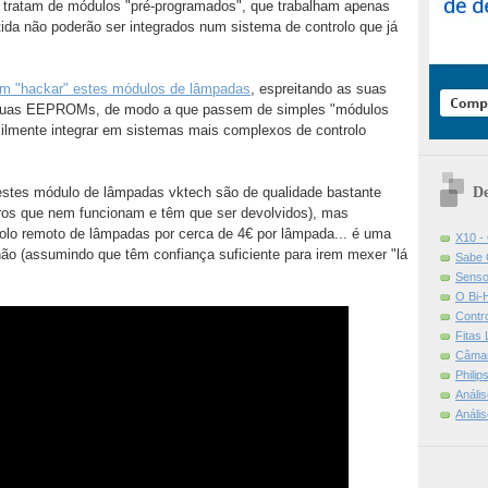
e tratam de módulos "pré-programados", que trabalham apenas
ida não poderão ser integrados num sistema de controlo que já
m "hackar" estes módulos de lâmpadas
, espreitando as suas
 suas EEPROMs, de modo a que passem de simples "módulos
ilmente integrar em sistemas mais complexos de controlo
De
estes módulo de lâmpadas vktech são de qualidade bastante
tros que nem funcionam e têm que ser devolvidos), mas
olo remoto de lâmpadas por cerca de 4€ por lâmpada... é uma
X10 -
 não (assumindo que têm confiança suficiente para irem mexer "lá
Sabe 
Senso
O Bi-
Contr
Fitas
Câmar
Phili
Análi
Análi