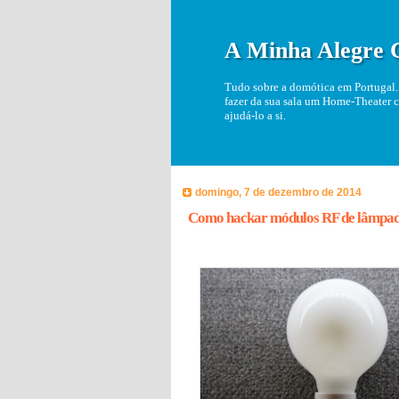
A Minha Alegre 
Tudo sobre a domótica em Portugal. 
fazer da sua sala um Home-Theater c
ajudá-lo a si.
domingo, 7 de dezembro de 2014
Como hackar módulos RF de lâmpa