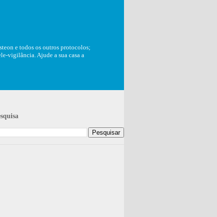
teon e todos os outros protocolos;
e-vigilância. Ajude a sua casa a
squisa