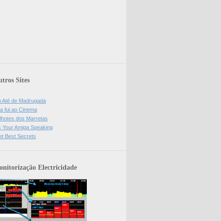
tros Sites
o Até de Madrugada
a fui ao Cinema
lhotes dos Marretas
is Your Amiga Speaking
et Best Secrets
nitorização Electricidade