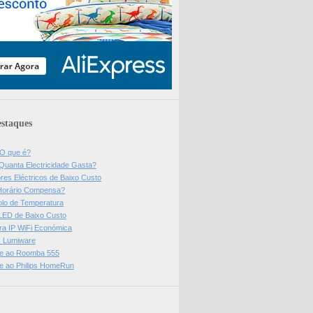
staques
 O que é?
Quanta Electricidade Gasta?
res Eléctricos de Baixo Custo
Horário Compensa?
olo de Temperatura
 LED de Baixo Custo
a IP WiFi Económica
ps Lumiware
se ao Roomba 555
se ao Philips HomeRun