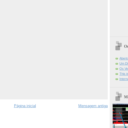
Ou
Abert
Um Di
Os Ve
This 
Intern
Mo
Página inicial
Mensagem antiga