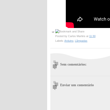
Posted by
Carlos Martins
at
11:30
Labels:
Arduino
,
Lâmpadas
Sem comentários:
Enviar um comentário