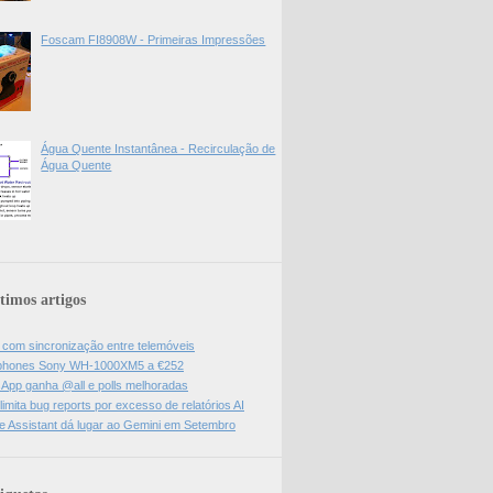
Foscam FI8908W - Primeiras Impressões
Água Quente Instantânea - Recirculação de
Água Quente
timos artigos
l com sincronização entre telemóveis
hones Sony WH-1000XM5 a €252
App ganha @all e polls melhoradas
limita bug reports por excesso de relatórios AI
e Assistant dá lugar ao Gemini em Setembro