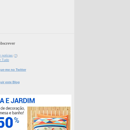
bscrever
 notícias
(
?
)
r Tudo
ue-me no Twitter
uir este Blog