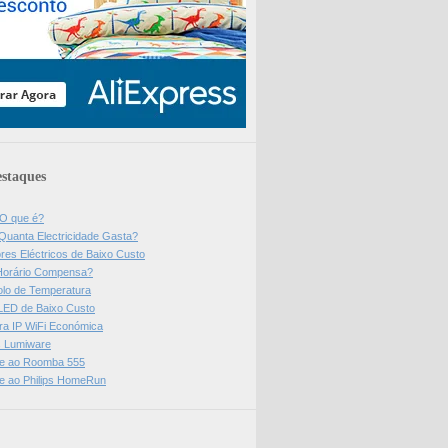
staques
 O que é?
Quanta Electricidade Gasta?
res Eléctricos de Baixo Custo
Horário Compensa?
olo de Temperatura
 LED de Baixo Custo
a IP WiFi Económica
ps Lumiware
se ao Roomba 555
se ao Philips HomeRun