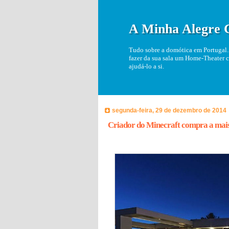
A Minha Alegre 
Tudo sobre a domótica em Portugal. 
fazer da sua sala um Home-Theater c
ajudá-lo a si.
segunda-feira, 29 de dezembro de 2014
Criador do Minecraft compra a mais