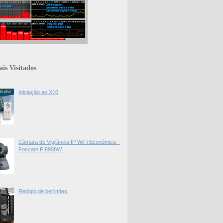
is Visitados
Iniciação ao X10
Câmara de Vigilância IP WiFi Económica -
Foscam FI8908W
Relógio de berlindes