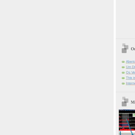
Ou
Abert
Um Di
Os Ve
This 
Intern
Mo