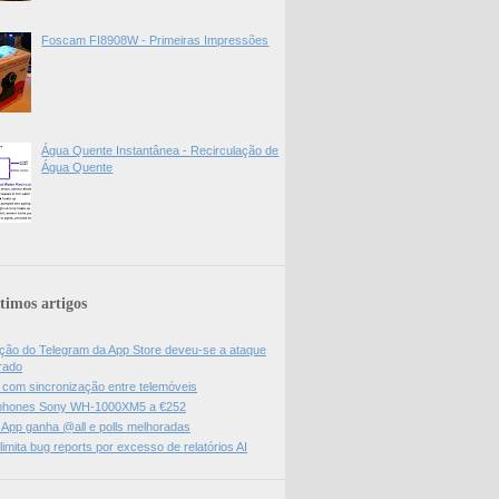
Foscam FI8908W - Primeiras Impressões
Água Quente Instantânea - Recirculação de
Água Quente
timos artigos
ão do Telegram da App Store deveu-se a ataque
rado
l com sincronização entre telemóveis
hones Sony WH-1000XM5 a €252
App ganha @all e polls melhoradas
limita bug reports por excesso de relatórios AI