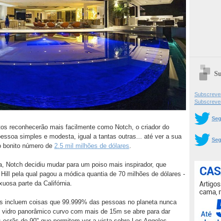
Su
Subscrever
Subscreve
Seg
os reconhecerão mais facilmente como Notch, o criador do
essoa simples e modesta, igual a tantas outras... até ver a sua
Seg
lo bonito número de
2.5 mil milhões de dólares
.
, Notch decidiu mudar para um poiso mais inspirador, que
ll pela qual pagou a módica quantia de 70 milhões de dólares -
uosa parte da Califórnia.
es incluem coisas que 99.999% das pessoas no planeta nunca
 vidro panorâmico curvo com mais de 15m se abre para dar
 ecrãs de 90" que permitem ver a vista sobre Los Angeles