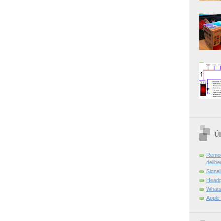
Úl
Remoç
delibe
Signa
Headp
Whats
Apple 