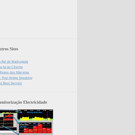
tros Sites
o Até de Madrugada
a fui ao Cinema
lhotes dos Marretas
is Your Amiga Speaking
et Best Secrets
nitorização Electricidade