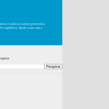
teon e todos os outros protocolos;
e-vigilância. Ajude a sua casa a
squisa