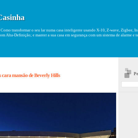
Casinha
Como transformar o seu lar numa casa inteligente usando X-10, Z-wave, Zigbee, Ins
om Alta-Definição; e manter a sua casa em segurança com um sistema de alarme e tel
Pe
 cara mansão de Beverly Hills