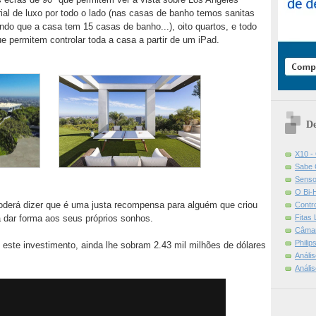
ial de luxo por todo o lado (nas casas de banho temos sanitas
do que a casa tem 15 casas de banho...), oito quartos, e todo
 permitem controlar toda a casa a partir de um iPad.
De
X10 -
Sabe 
Senso
O Bi-
derá dizer que é uma justa recompensa para alguém que criou
Contr
Fitas
 dar forma aos seus próprios sonhos.
Câmar
Phili
ste investimento, ainda lhe sobram 2.43 mil milhões de dólares
Análi
Análi