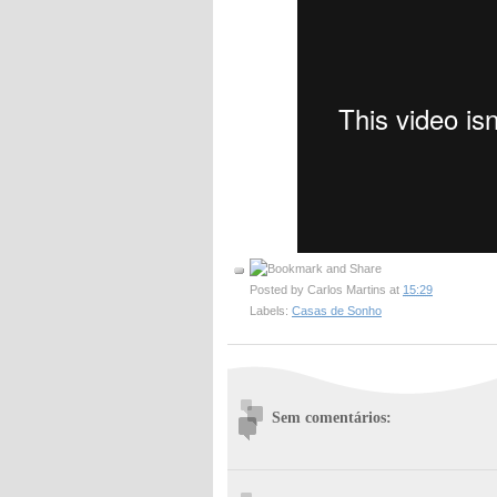
Posted by
Carlos Martins
at
15:29
Labels:
Casas de Sonho
Sem comentários: