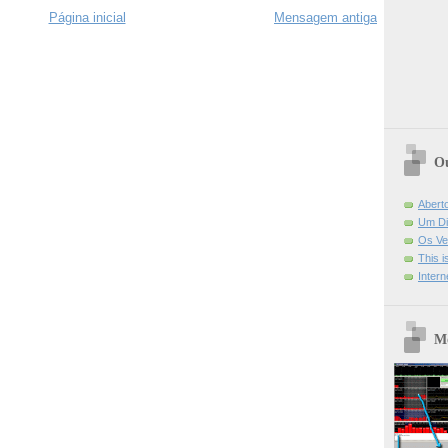
Página inicial
Mensagem antiga
Ou
Abert
Um Di
Os Ve
This 
Intern
Mo