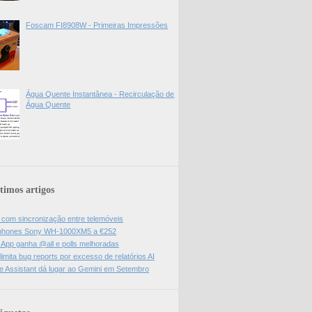
Foscam FI8908W - Primeiras Impressões
Água Quente Instantânea - Recirculação de
Água Quente
timos artigos
l com sincronização entre telemóveis
hones Sony WH-1000XM5 a €252
App ganha @all e polls melhoradas
limita bug reports por excesso de relatórios AI
e Assistant dá lugar ao Gemini em Setembro