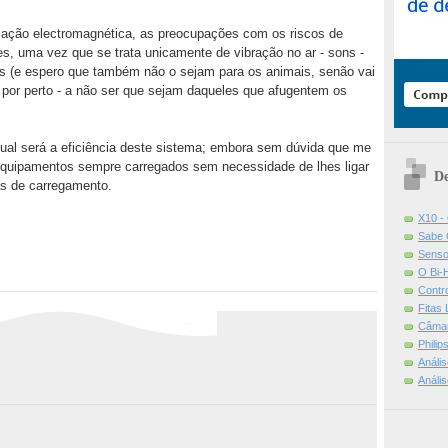
iação electromagnética, as preocupações com os riscos de
, uma vez que se trata unicamente de vibração no ar - sons -
ós (e espero que também não o sejam para os animais, senão vai
 por perto - a não ser que sejam daqueles que afugentem os
ual será a eficiência deste sistema; embora sem dúvida que me
s equipamentos sempre carregados sem necessidade de lhes ligar
De
s de carregamento.
X10 -
Sabe 
Senso
O Bi-
Contr
Fitas
Câmar
Phili
Análi
Análi