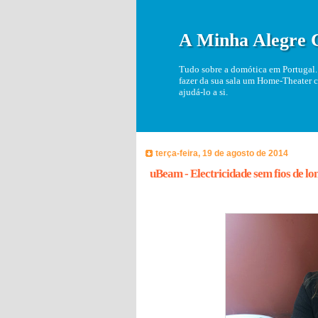
A Minha Alegre 
Tudo sobre a domótica em Portugal. 
fazer da sua sala um Home-Theater c
ajudá-lo a si.
terça-feira, 19 de agosto de 2014
uBeam - Electricidade sem fios de lo