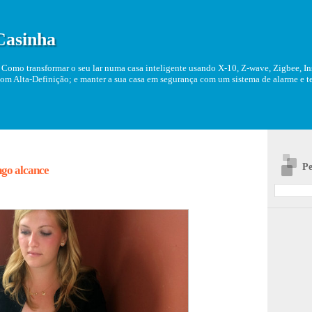
Casinha
Como transformar o seu lar numa casa inteligente usando X-10, Z-wave, Zigbee, Ins
om Alta-Definição; e manter a sua casa em segurança com um sistema de alarme e tel
Pe
ngo alcance