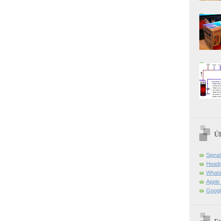
Úl
Signa
Headp
Whats
Apple 
Googl