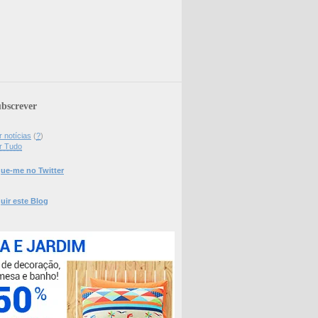
bscrever
 notícias
(
?
)
r Tudo
ue-me no Twitter
uir este Blog