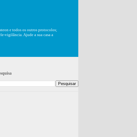
teon e todos os outros protocolos;
e-vigilância. Ajude a sua casa a
squisa