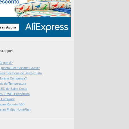
staques
 O que é?
Quanta Electricidade Gasta?
res Eléctricos de Baixo Custo
Horário Compensa?
olo de Temperatura
 LED de Baixo Custo
a IP WiFi Económica
ps Lumiware
se ao Roomba 555
se ao Philips HomeRun