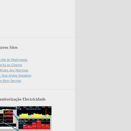
tros Sites
o Até de Madrugada
a fui ao Cinema
lhotes dos Marretas
is Your Amiga Speaking
et Best Secrets
nitorização Electricidade