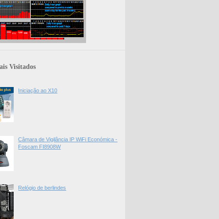
is Visitados
Iniciação ao X10
Câmara de Vigilância IP WiFi Económica -
Foscam FI8908W
Relógio de berlindes