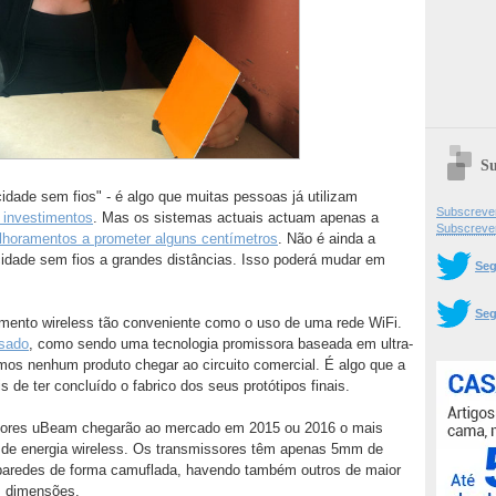
Su
cidade sem fios" - é algo que muitas pessoas já utilizam
Subscrever
 investimentos
. Mas os sistemas actuais actuam apenas a
Subscreve
horamentos a prometer alguns centímetros
. Não é ainda a
cidade sem fios a grandes distâncias. Isso poderá mudar em
Seg
Seg
egamento wireless tão conveniente como o uso de uma rede WiFi.
ssado
, como sendo uma tecnologia promissora baseada em ultra-
os nenhum produto chegar ao circuito comercial. É algo que a
 de ter concluído o fabrico dos seus protótipos finais.
adores uBeam chegarão ao mercado em 2015 ou 2016 o mais
era de energia wireless. Os transmissores têm apenas 5mm de
 paredes de forma camuflada, havendo também outros de maior
s dimensões.