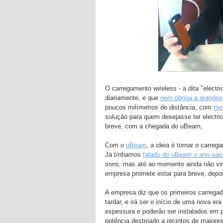
O carregamento wireless - a dita "electri
diariamente, e que
nem obriga a grandes
poucos milímetros de distância, com
mel
solução para quem desejasse ter electri
breve, com a chegada do uBeam,
Com o
uBeam
, a ideia é tornar o carr
Já tínhamos
falado do uBeam o ano pa
sons; mas até ao momento ainda não vim
empresa promete estar para breve, depois
A empresa diz que os primeiros carreg
tardar, e irá ser o início de uma nova 
espessura e poderão ser instalados em
potência destinado a recintos de maiore