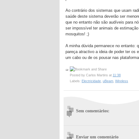
Ao contrário dos sistemas que usam rad
saúde deste sistema deverão ser menores
que no entanto não são audíveis para n
ser impossível ter animais de estimação
mosquitos! ;)
A minha dúvida permanece no entanto: q
pareça atractivo a ideia de poder ter o
um cabo ou de os pousar nas plataforma
Posted by
Carlos Martins
at
11:38
Labels:
Electricidade
,
uBeam
,
Wireless
Sem comentários:
Enviar um comentário