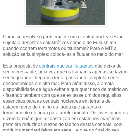
Como se resolve o problema de uma central nuclear estar
sujeita a desastres catastróficos como o de Fukushima
quando ocorrem terramotos ou tsunamis? Para o MIT a
solução seria simples: colocá-las a flutuar no meio do mar.
Esta proposta de
centrais nuclear flutuantes
não deixa de
ser interessante, uma vez que os tsunamis apenas se fazem
sentir quando chegam a terra, passando completamente
despercebidos em alto mar. Para além disso, a ampla
disponibilidade de água evitaria qualquer risco de meltdown
- fazendo também com que se evitasse um dos requisitos
essenciais para as centrais nucleares em terra: a de
estarem perto de um rio ou lagoa que garanta o
fornecimento de água para arrefecimento. Os investigadores
dizem também que a construção em estaleiros marítimos
permitira reduzir os custos de fabrico destas centrais, com
módulos standard feitos em série... e que no final do seu