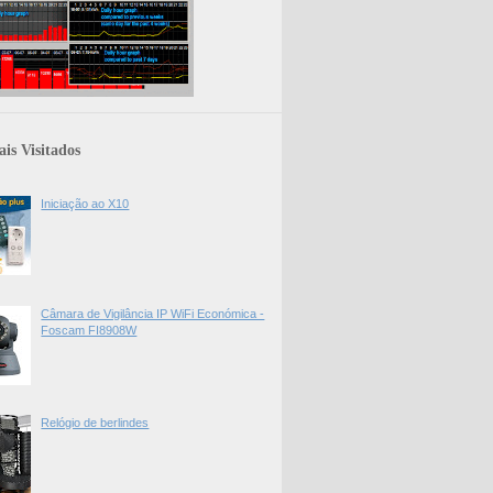
is Visitados
Iniciação ao X10
Câmara de Vigilância IP WiFi Económica -
Foscam FI8908W
Relógio de berlindes