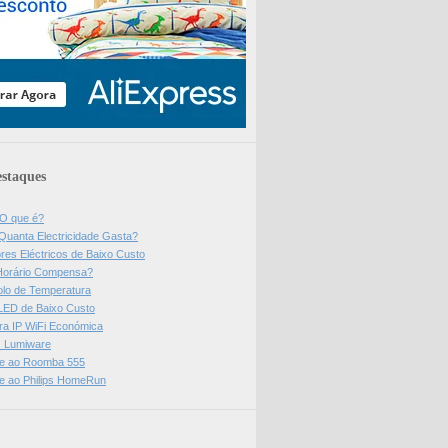
staques
 O que é?
Quanta Electricidade Gasta?
res Eléctricos de Baixo Custo
Horário Compensa?
olo de Temperatura
 LED de Baixo Custo
a IP WiFi Económica
ps Lumiware
se ao Roomba 555
se ao Philips HomeRun