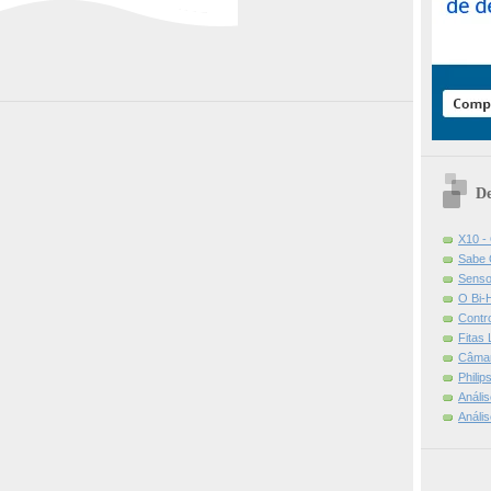
De
X10 -
Sabe 
Senso
O Bi-
Contr
Fitas
Câmar
Phili
Análi
Análi