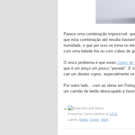
Parece uma combinação impossível: que
que esta combinação até resulta bastan
humidade, e que por isso se torna no el
com uma bebida fria ou com cubos de gel
O único problema é que estes
copos de v
que é um preço um pouco "pesado". E cl
cair um destes copos, especialmente se
Por outro lado... com as obras em Portu
um camião de betão desocupado e fazer 
Posted by
Carlos Martins
at
14:31
Labels:
Betão
,
Copos
,
Vidro