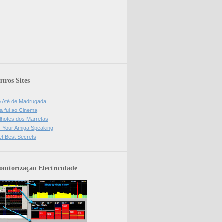
tros Sites
o Até de Madrugada
a fui ao Cinema
lhotes dos Marretas
is Your Amiga Speaking
et Best Secrets
nitorização Electricidade