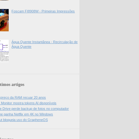
Foscam FI8908W - Primeiras Impressões
Água Quente Instantânea - Recirculação de
Água Quente
timos artigos
z preço da RAM recuar 20 anos
 Monitor mostra tokens AI disponíveis
e Drive perde backup de fotos no computador
e ganha Netflix em 4K no Windows
ut bloqueia uso do GrapheneOS