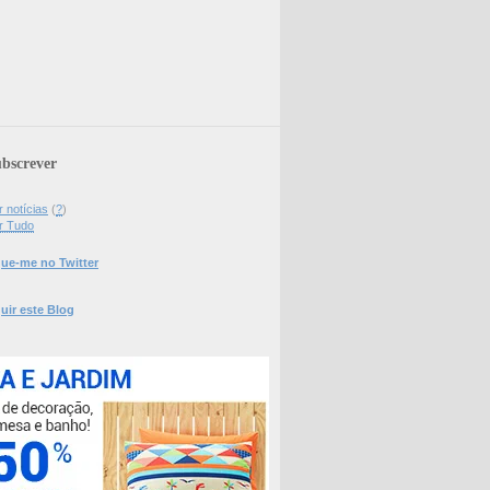
bscrever
 notícias
(
?
)
r Tudo
ue-me no Twitter
uir este Blog