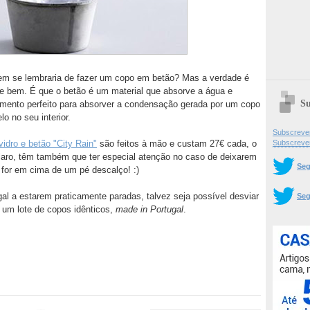
m se lembraria de fazer um copo em betão? Mas a verdade é
te bem. É que o betão é um material que absorve a água e
Su
emento perfeito para absorver a condensação gerada por um copo
o no seu interior.
Subscrever
Subscreve
idro e betão "City Rain"
são feitos à mão e custam 27€ cada, o
aro, têm também que ter especial atenção no caso de deixarem
Seg
 for em cima de um pé descalço! :)
gal a estarem praticamente paradas, talvez seja possível desviar
Seg
um lote de copos idênticos,
made in Portugal
.