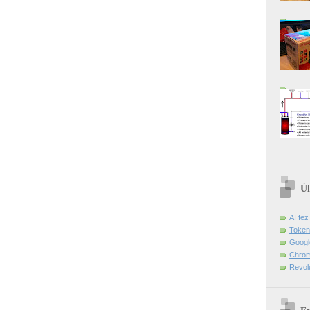
Úl
AI fe
Token
Googl
Chrom
Revol