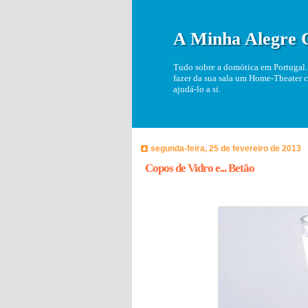
A Minha Alegre 
Tudo sobre a domótica em Portugal. 
fazer da sua sala um Home-Theater c
ajudá-lo a si.
segunda-feira, 25 de fevereiro de 2013
Copos de Vidro e... Betão