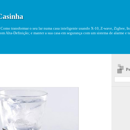
Casinha
Como transformar o seu lar numa casa inteligente usando X-10, Z-wave, Zigbee, Ins
om Alta-Definição; e manter a sua casa em segurança com um sistema de alarme e tel
Pe