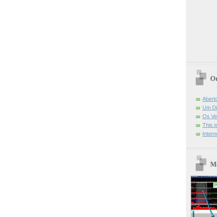
Ou
Abert
Um Di
Os Ve
This 
Intern
Mo