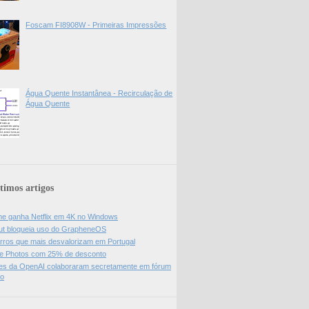
Foscam FI8908W - Primeiras Impressões
Água Quente Instantânea - Recirculação de
Água Quente
timos artigos
e ganha Netflix em 4K no Windows
ut bloqueia uso do GrapheneOS
rros que mais desvalorizam em Portugal
e Photos com 25% de desconto
es da OpenAI colaboraram secretamente em fórum
do