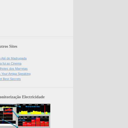
tros Sites
o Até de Madrugada
a fui ao Cinema
lhotes dos Marretas
is Your Amiga Speaking
et Best Secrets
nitorização Electricidade