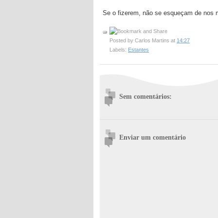
Se o fizerem, não se esqueçam de nos m
Posted by
Carlos Martins
at
14:27
Labels:
Estantes
Sem comentários:
Enviar um comentário