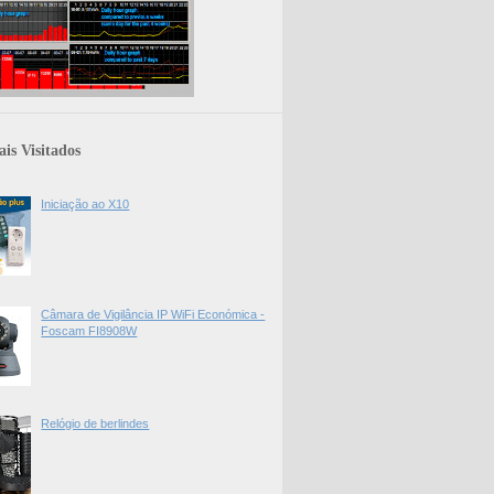
is Visitados
Iniciação ao X10
Câmara de Vigilância IP WiFi Económica -
Foscam FI8908W
Relógio de berlindes