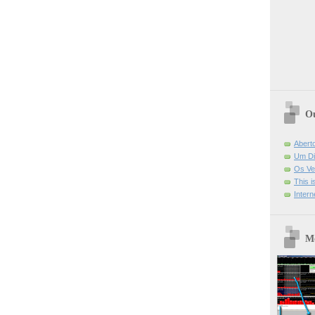
Ou
Abert
Um Di
Os Ve
This 
Intern
Mo