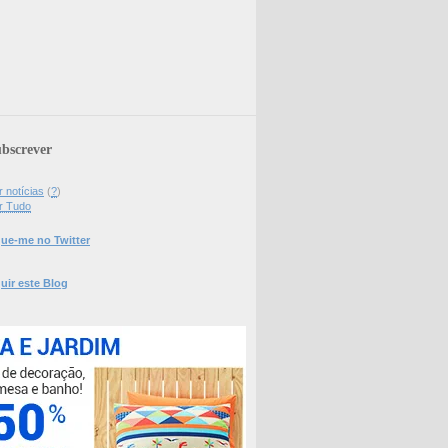
bscrever
 notícias
(
?
)
r Tudo
ue-me no Twitter
uir este Blog