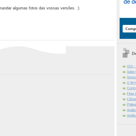
andar algumas fotos das vossas versões. :)
De
X10 -
Sabe 
Senso
O Bi-
Contr
Fitas
Câmar
Phili
Análi
Análi