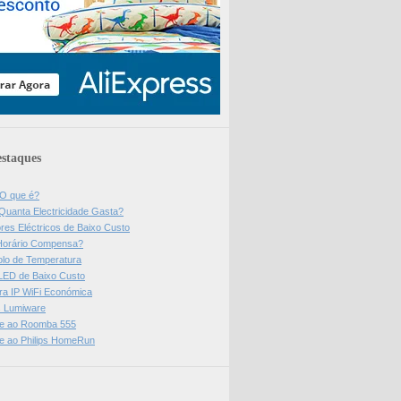
staques
 O que é?
Quanta Electricidade Gasta?
res Eléctricos de Baixo Custo
Horário Compensa?
olo de Temperatura
 LED de Baixo Custo
a IP WiFi Económica
ps Lumiware
se ao Roomba 555
se ao Philips HomeRun