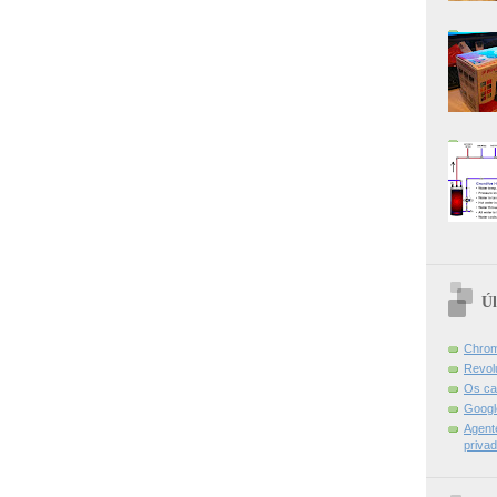
Úl
Chrom
Revol
Os ca
Googl
Agent
priva