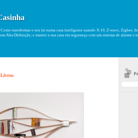
Casinha
Como transformar o seu lar numa casa inteligente usando X-10, Z-wave, Zigbee, Ins
om Alta-Definição; e manter a sua casa em segurança com um sistema de alarme e tel
Pe
 Livros