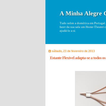
A Minha Alegre 
Tudo sobre a domótica em Portugal. 
fazer da sua sala um Home-Theater c
ajudá-lo a si.
sábado, 23 de fevereiro de 2013
Estante Flexível adapta-se a todos os