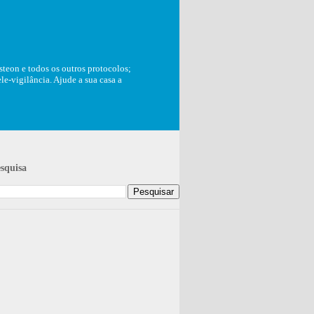
teon e todos os outros protocolos;
e-vigilância. Ajude a sua casa a
squisa