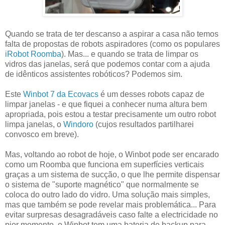
Quando se trata de ter descanso a aspirar a casa não temos
falta de propostas de robots aspiradores (como os populares
iRobot Roomba
). Mas... e quando se trata de limpar os
vidros das janelas, será que podemos contar com a ajuda
de idênticos assistentes robóticos? Podemos sim.
Este
Winbot 7 da Ecovacs
é um desses robots capaz de
limpar janelas - e que fiquei a conhecer numa altura bem
apropriada, pois estou a testar precisamente um outro robot
limpa janelas, o
Windoro
(cujos resultados partilharei
convosco em breve).
Mas, voltando ao robot de hoje, o Winbot pode ser encarado
como um Roomba que funciona em superfícies verticais
graças a um sistema de sucção, o que lhe permite dispensar
o sistema de "suporte magnético" que normalmente se
coloca do outro lado do vidro. Uma solução mais simples,
mas que também se pode revelar mais problemática... Para
evitar surpresas desagradáveis caso falte a electricidade no
pior momento, o Winbot tem uma bateria de backup para