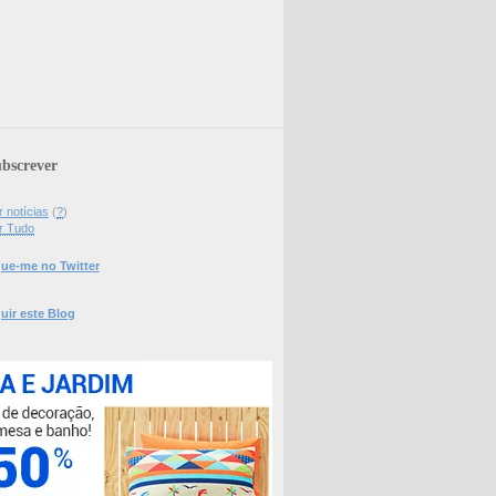
bscrever
 notícias
(
?
)
r Tudo
ue-me no Twitter
uir este Blog