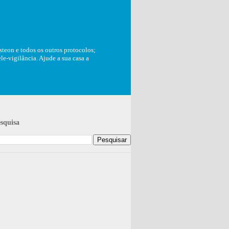
teon e todos os outros protocolos;
e-vigilância. Ajude a sua casa a
squisa