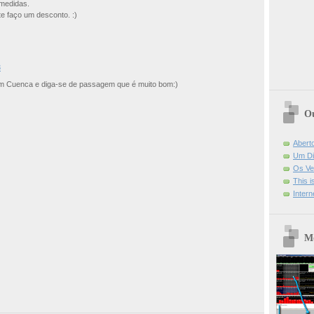
medidas.
e faço um desconto. :)
3
em Cuenca e diga-se de passagem que é muito bom:)
Ou
Abert
Um Di
Os Ve
This 
Intern
Mo