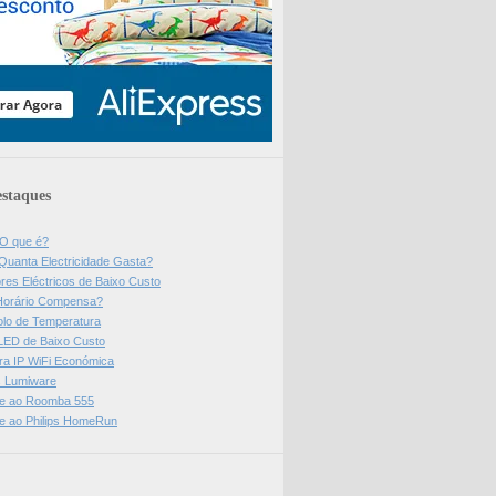
staques
 O que é?
Quanta Electricidade Gasta?
res Eléctricos de Baixo Custo
Horário Compensa?
olo de Temperatura
 LED de Baixo Custo
a IP WiFi Económica
ps Lumiware
se ao Roomba 555
se ao Philips HomeRun