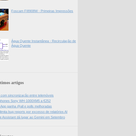
Foscam FI8908W - Primeiras Impressões
Água Quente Instantânea - Recirculação de
Água Quente
timos artigos
l com sincronização entre telemóveis
hones Sony WH-1000XM5 a €252
App ganha @all e polls melhoradas
limita bug reports por excesso de relatórios AI
e Assistant dá lugar ao Gemini em Setembro