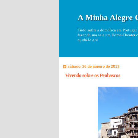
A Minha Alegre 
Tudo sobre a domótica em Portugal. 
fazer da sua sala um Home-Theater c
ajudá-lo a si.
sábado, 26 de janeiro de 2013
Vivendo sobre os Penhascos