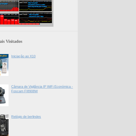
is Visitados
Iniciação ao X10
Câmara de Vigilância IP WiFi Económica -
Foscam FI8908W
Relógio de berlindes