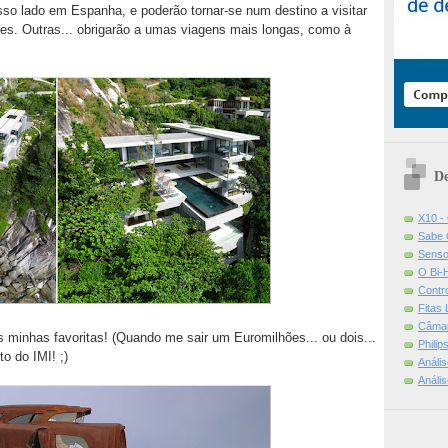
o lado em Espanha, e poderão tornar-se num destino a visitar
ões. Outras... obrigarão a umas viagens mais longas, como à
De
X10 -
Sabe 
Senso
O Bi-
Contr
Fitas
Câmar
 minhas favoritas! (Quando me sair um Euromilhões... ou dois...
Phili
o do IMI! ;)
Análi
Análi