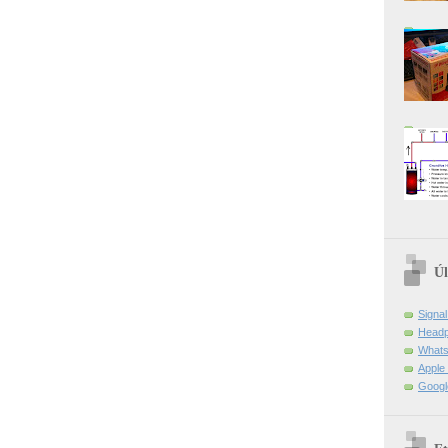
Úl
Signa
Headp
Whats
Apple 
Googl