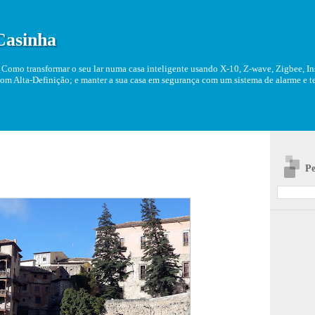
Casinha
Como transformar o seu lar numa casa inteligente usando X-10, Z-wave, Zigbee, Ins
om Alta-Definição; e manter a sua casa em segurança com um sistema de alarme e tel
Pe