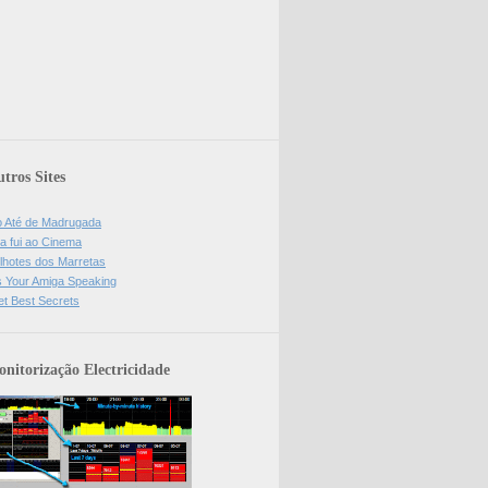
tros Sites
o Até de Madrugada
a fui ao Cinema
lhotes dos Marretas
is Your Amiga Speaking
et Best Secrets
nitorização Electricidade