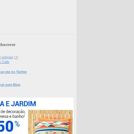
bscrever
 notícias
(
?
)
r Tudo
ue-me no Twitter
uir este Blog