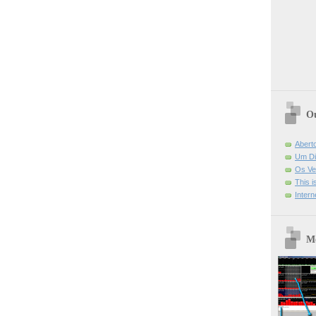
Ou
Abert
Um Di
Os Ve
This 
Intern
Mo