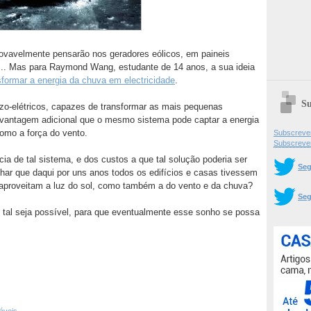
rovavelmente pensarão nos geradores eólicos, em paineis
s... Mas para Raymond Wang, estudante de 14 anos, a sua ideia
sformar a energia da chuva em electricidade
.
Su
ezo-elétricos, capazes de transformar as mais pequenas
a vantagem adicional que o mesmo sistema pode captar a energia
omo a força do vento.
Subscrever
Subscreve
cia de tal sistema, e dos custos a que tal solução poderia ser
Seg
har que daqui por uns anos todos os edifícios e casas tivessem
aproveitam a luz do sol, como também a do vento e da chuva?
Seg
 tal seja possível, para que eventualmente esse sonho se possa