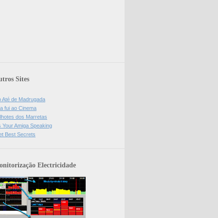
tros Sites
o Até de Madrugada
a fui ao Cinema
lhotes dos Marretas
is Your Amiga Speaking
et Best Secrets
nitorização Electricidade