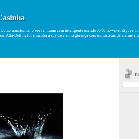
Casinha
Como transformar o seu lar numa casa inteligente usando X-10, Z-wave, Zigbee, Ins
om Alta-Definição; e manter a sua casa em segurança com um sistema de alarme e tel
Pe
e