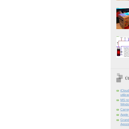
Úl
iCloud
utiliz
MS re
Windo
Carre
Apple
Grand 
Agost