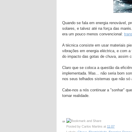
Quando se fala em energia renovável, p
solares, e talvez até na força das maré
era um pouco menos convencional:
tran
A técnica consiste em usar materiais pi
vibrações em energia eléctrica, e com 
do impacto das gotas de chuva, assim c
Claro que se coloca a questão da eficiên
implementada. Mas... não seria bom son
nos seus telhados sistemas que não só 
Cabe-nos a nós continuar a "sonhar" que
tornar realidade.
Posted by
Carlos Martins
at
11:07