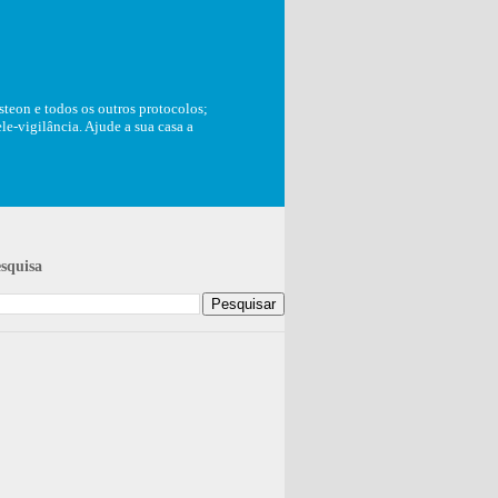
teon e todos os outros protocolos;
e-vigilância. Ajude a sua casa a
squisa