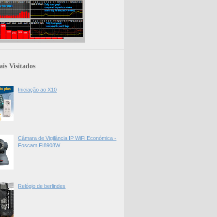
is Visitados
Iniciação ao X10
Câmara de Vigilância IP WiFi Económica -
Foscam FI8908W
Relógio de berlindes