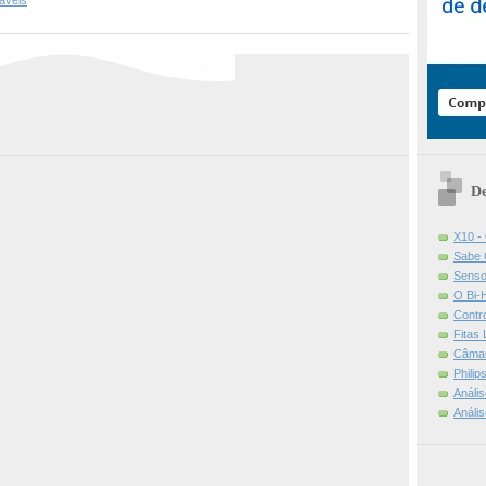
áveis
De
X10 -
Sabe 
Senso
O Bi-
Contr
Fitas
Câmar
Phili
Análi
Análi