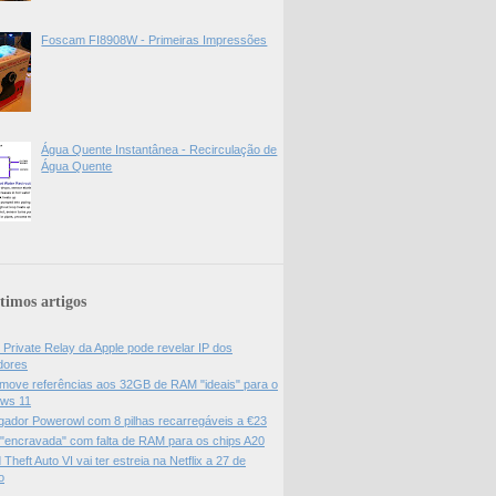
Foscam FI8908W - Primeiras Impressões
Água Quente Instantânea - Recirculação de
Água Quente
timos artigos
 Private Relay da Apple pode revelar IP dos
adores
move referências aos 32GB de RAM "ideais" para o
ws 11
gador Powerowl com 8 pilhas recarregáveis a €23
 "encravada" com falta de RAM para os chips A20
Theft Auto VI vai ter estreia na Netflix a 27 de
o