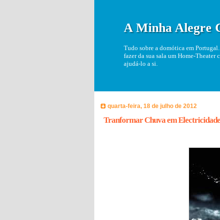
A Minha Alegre 
Tudo sobre a domótica em Portugal. 
fazer da sua sala um Home-Theater c
ajudá-lo a si.
quarta-feira, 18 de julho de 2012
Tranformar Chuva em Electricidad