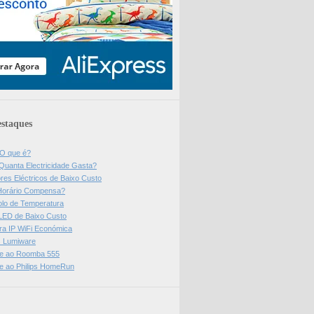
staques
 O que é?
Quanta Electricidade Gasta?
res Eléctricos de Baixo Custo
Horário Compensa?
olo de Temperatura
 LED de Baixo Custo
a IP WiFi Económica
ps Lumiware
se ao Roomba 555
se ao Philips HomeRun