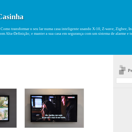
Casinha
Como transformar o seu lar numa casa inteligente usando X-10, Z-wave, Zigbee, Ins
om Alta-Definição; e manter a sua casa em segurança com um sistema de alarme e tel
Pe