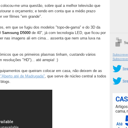
 colocou-me uma questão, sobre qual a melhor televisão que
estourar o orçamento; e tendo em conta que a médio prazo
er ver filmes "em grande".
es, em que se fugiu dos modelos "topo-de-gama" e do 3D da
CD
Samsung D5000
de 40", já com tecnologia LED, que ficou por
er nas imagens ali em cima... assenta que nem uma luva na
Su
ómicos que os primeiros plasmas tinham, custando vários
Subscrever
Subscreve
 resoluções "HD")... até arrepia! :)
Seg
equipamentos que queiram colocar em casa, não deixem de as
 "Aberto até de Madrugada"
, que serve de núcleo central a todos
Seg
blogs.