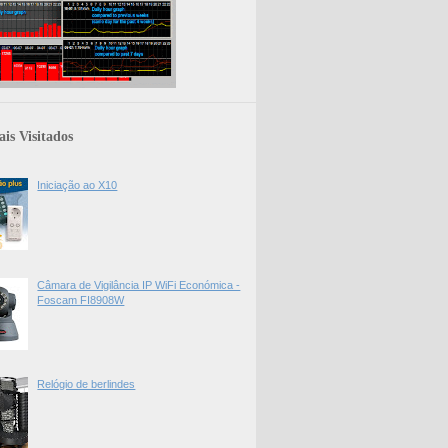
is Visitados
Iniciação ao X10
Câmara de Vigilância IP WiFi Económica -
Foscam FI8908W
Relógio de berlindes