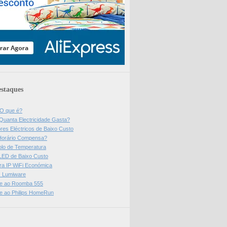
staques
 O que é?
Quanta Electricidade Gasta?
res Eléctricos de Baixo Custo
Horário Compensa?
olo de Temperatura
 LED de Baixo Custo
a IP WiFi Económica
ps Lumiware
se ao Roomba 555
se ao Philips HomeRun