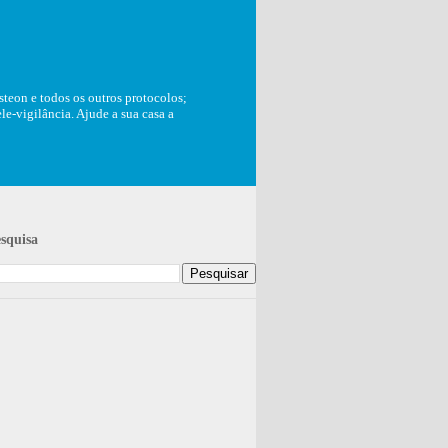
teon e todos os outros protocolos;
e-vigilância. Ajude a sua casa a
squisa