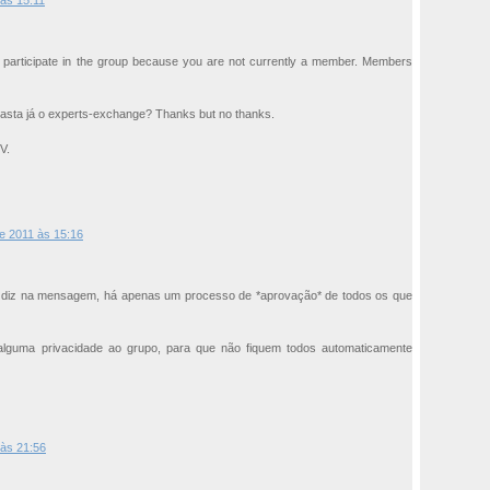
às 15:11
r participate in the group because you are not currently a member. Members
asta já o experts-exchange? Thanks but no thanks.
V.
e 2011 às 15:16
mo diz na mensagem, há apenas um processo de *aprovação* de todos os que
 alguma privacidade ao grupo, para que não fiquem todos automaticamente
às 21:56