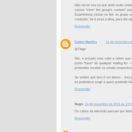
Não sei se sou eu que ando muito zelot
cannot *view* the group's content" qu
Experimenta clickar no link do grupo 
conteúdo. Se é essa a ideia, para dar al
Responder
Carlos Martins
22 de novembro d
@Tiago
Sim, é privado; mas volto a referir qu
ponto *base* de qualquer mailing list 
pretendes receber os emails respectivo
Se sentes que isso é um abuso... isso 
se pode/deve exigir a quem pretende fal
Responder
Hugo
24 de novembro de 2011 às 13:3
Os cabos da televisão passam por dent
Responder