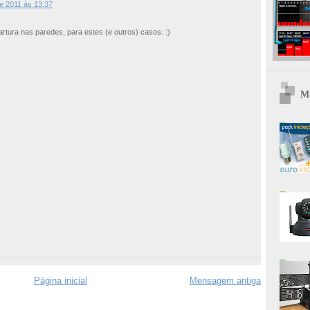
e 2011 às 13:37
rtura nas paredes, para estes (e outros) casos. :)
Ma
Página inicial
Mensagem antiga