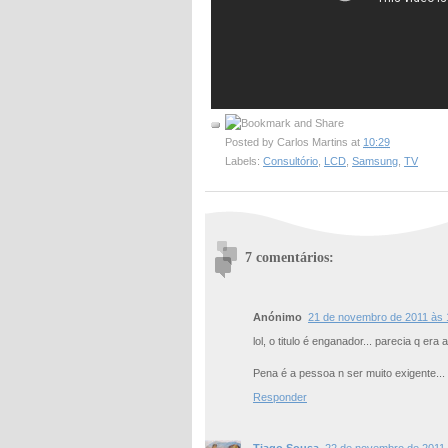
Posted by
Carlos Martins
at
10:29
Labels:
Consultório
,
LCD
,
Samsung
,
TV
7 comentários:
Anónimo
21 de novembro de 2011 às 
lol, o titulo é enganador... parecia q er
Pena é a pessoa n ser muito exigente...
Responder