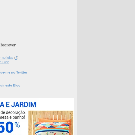
bscrever
 notícias
(
?
)
r Tudo
ue-me no Twitter
uir este Blog