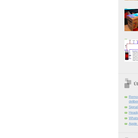
Úl
Remoç
delibe
Signa
Headp
Whats
Apple 