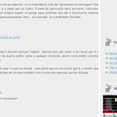
a com as palavras, ou tu muito liberal, mas diz claramente na mensagem "You
e é a parte que eu critico. A parte de aprovação para inscrever, concordo.
sem estares logado no google para confirmar que não é possível ler nenhum
guma privacidade, bem... ou é privado, ou é publicitado. Escolhe.
e 2011 às 22:03
Ou
e não é preciso nenhum "registo". Apenas tens que ceder o teu email, que é o
Abert
- e da qual te podes retirar a qualquer momento, assim como definir se/como
Um Di
s.
Os Ve
This 
já cabe a cada um decidir - pela parte que me toca acho que é o mínimo que
Intern
ar/discutir (no bom sentido) com o resto das pessoas que por lá anda.
Mo
4
ro da parede?