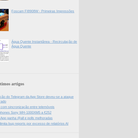
Foscam FI8908W - Primeiras Impressões
Água Quente Instantânea - Recirculação de
Água Quente
timos artigos
ão do Telegram da App Store deveu-se a ataque
rado
l com sincronização entre telemóveis
hones Sony WH-1000XM5 a €252
App ganha @all e polls melhoradas
limita bug reports por excesso de relatórios AI