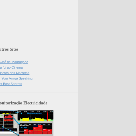
tros Sites
o Até de Madrugada
a fui ao Cinema
lhotes dos Marretas
is Your Amiga Speaking
et Best Secrets
nitorização Electricidade