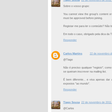
Tiago Sousa
22 de novembro de 2011 
Sobre o vosso grupo:
You cannot view the group's content o
must be approved before joining.
Registar-me para ler o conteúdo? Não b
Em todo o caso, obrigado pela dica da T
Responder
Carlos Martins
22 de novembro d
@Tiago
Não é preciso qualquer "registo"; co
se queiram inscrever na mailing list.
É bem diferente... e visa apenas dar
expostos "ao mundo".
Responder
Tiago Sousa
22 de novembro de 2011 
@Carlos