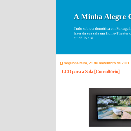
A Minha Alegre 
Tudo sobre a domótica em Portugal. 
fazer da sua sala um Home-Theater c
ajudá-lo a si.
segunda-feira, 21 de novembro de 2011
LCD para a Sala [Consultório]