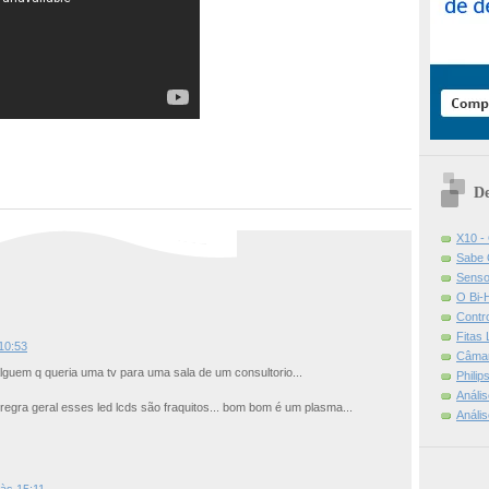
De
X10 -
Sabe 
Senso
O Bi-
Contr
Fitas
10:53
Câmar
a alguem q queria uma tv para uma sala de um consultorio...
Phili
Análi
 regra geral esses led lcds são fraquitos... bom bom é um plasma...
Análi