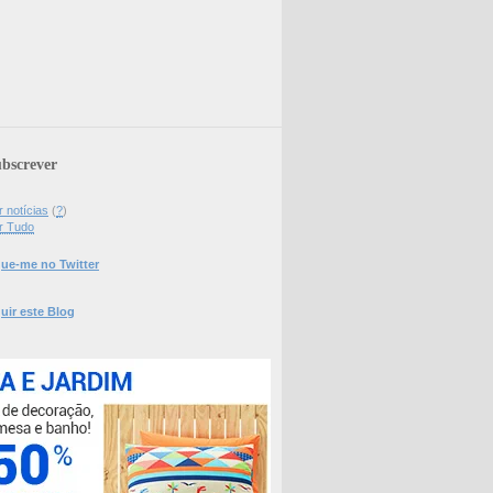
bscrever
 notícias
(
?
)
r Tudo
ue-me no Twitter
uir este Blog