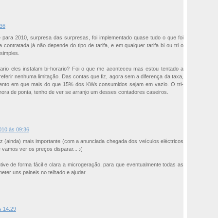
:36
 para 2010, surpresa das surpresas, foi implementado quase tudo o que foi
a contratada já não depende do tipo de tarifa, e em qualquer tarifa bi ou tri o
simples.
rio eles instalam bi-horario? Foi o que me aconteceu mas estou tentado a
 referir nenhuma limitação. Das contas que fiz, agora sem a diferença da taxa,
mento em que mais do que 15% dos KWs consumidos sejam em vazio. O tri-
ora de ponta, tenho de ver se arranjo um desses contadores caseiros.
2010 às 09:36
ez (ainda) mais importante (com a anunciada chegada dos veículos eléctricos
vamos ver os preços disparar... :(
ive de forma fácil e clara a microgeração, para que eventualmente todas as
ter uns paineis no telhado e ajudar.
s 14:29