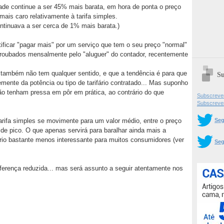
ade continue a ser 45% mais barata, em hora de ponta o preço
ais caro relativamente à tarifa simples.
ntinuava a ser cerca de 1% mais barata.)
ificar "pagar mais" por um serviço que tem o seu preço "normal"
roubados mensalmente pelo "aluguer" do contador, recentemente
 também não tem qualquer sentido, e que a tendência é para que
Su
ente da potência ou tipo de tarifário contratado... Mas suponho
ão tenham pressa em pôr em prática, ao contrário do que
Subscrever
Subscreve
Seg
tarifa simples se movimente para um valor médio, entre o preço
 de pico. O que apenas servirá para baralhar ainda mais a
ário bastante menos interessante para muitos consumidores (ver
Seg
ferença reduzida... mas será assunto a seguir atentamente nos