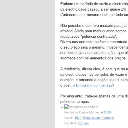
Embora em período de vazio a electricid
da electricidade passou a ser quase 2% m
(Anteriormente, mesmo neste período co
Não percebo o que terá mudado para just
afixado! Ainda para mais quando somos 
rebaptizado "potência contratada".
Dizem-nos que esta potência contratada
o seu preço seja o mesmo, independentem
que isso seja daquelas alterações que n
acontece com os aumentos dos preços.
A tendência, dizem eles, é para que na 
da electricidade nos períodos de vazio e
questão, e tornando a opção pelo bi-hor
o post:
o Bi-Horário compensa?
)
Por enquanto, trata-se apenas de uma di
próximos tempos.
Posted by
Carlos Martins
at
10:02
Labels:
EDP
,
Electricidade
,
Portugal
Location:
Portugal