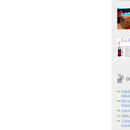
Úl
iCloud
utiliz
MS re
Windo
Carre
Apple
Grand 
Agost