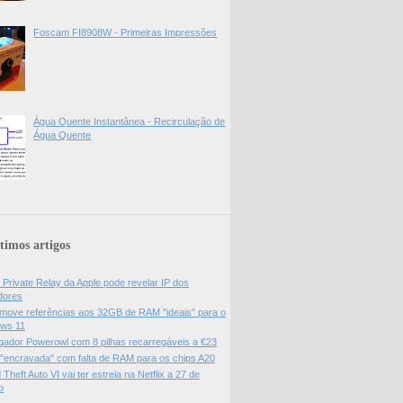
Foscam FI8908W - Primeiras Impressões
Água Quente Instantânea - Recirculação de
Água Quente
timos artigos
 Private Relay da Apple pode revelar IP dos
adores
move referências aos 32GB de RAM "ideais" para o
ws 11
gador Powerowl com 8 pilhas recarregáveis a €23
 "encravada" com falta de RAM para os chips A20
Theft Auto VI vai ter estreia na Netflix a 27 de
o