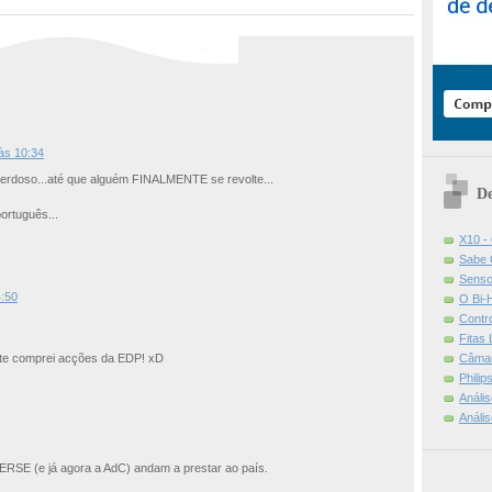
às 10:34
erdoso...até que alguém FINALMENTE se revolte...
De
ortuguês...
X10 -
Sabe 
Senso
4:50
O Bi-
Contr
Fitas
Câmar
nte comprei acções da EDP! xD
Phili
Análi
Análi
ERSE (e já agora a AdC) andam a prestar ao país.