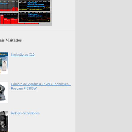
is Visitados
Iniciação ao X10
Câmara de Vigilância IP WiFi Económica -
Foscam FI8908W
Relógio de berlindes