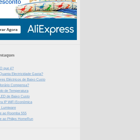
staques
 O que é?
Quanta Electricidade Gasta?
res Eléctricos de Baixo Custo
Horário Compensa?
olo de Temperatura
 LED de Baixo Custo
a IP WiFi Económica
ps Lumiware
se ao Roomba 555
se ao Philips HomeRun