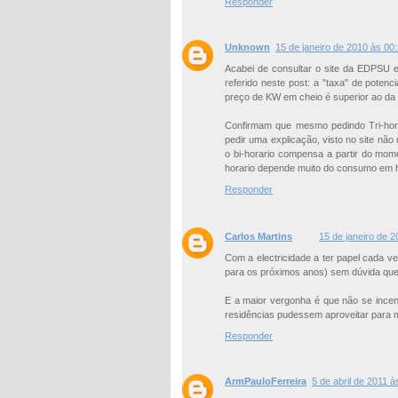
Responder
Unknown
15 de janeiro de 2010 às 00
Acabei de consultar o site da EDPSU e
referido neste post: a "taxa" de potenci
preço de KW em cheio é superior ao da 
Confirmam que mesmo pedindo Tri-hora
pedir uma explicação, visto no site não
o bi-horario compensa a partir do mo
horario depende muito do consumo em h
Responder
Carlos Martins
15 de janeiro de 
Com a electricidade a ter papel cada v
para os próximos anos) sem dúvida que 
E a maior vergonha é que não se incent
residências pudessem aproveitar para me
Responder
ArmPauloFerreira
5 de abril de 2011 à