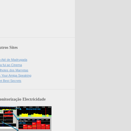
tros Sites
o Até de Madrugada
a fui ao Cinema
lhotes dos Marretas
is Your Amiga Speaking
et Best Secrets
nitorização Electricidade