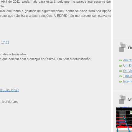
Abril de 2011, ainda mais cara estará, pelo que me parece interessante dar
to...
gular que tenho e gostaria de algum feedback sobre se ainda será boa opção
 parece que não há grandes soluções. A EDP5D não me parece ser cativante
 17:32
Ou
ão desactualizados.
as que correm com a energia caríssima. Era bom a actualização.
Abert
Um Di
Os Ve
This 
Intern
2012 às 19:49
Mo
nivel de fact