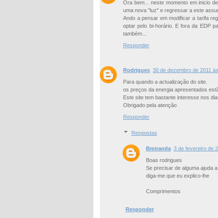
Ora bem... neste momento em inicio de 
uma nova "luz" e regressar a este assun
Ando a pensar em modificar a tarifa re
optar pelo bi-horário. E fora da EDP
também...
Responder
Rodrigues
30 de dezembro de 2011 às
Para quando a actualização do site.
os preços da energia apresentados est
Este site tem bastante interesse nos di
Obrigado pela atenção
Responder
Respostas
Bmiranda
3 de fevereiro de 
Boas rodrigues
Se precisar de alguma ajuda a 
diga-me que eu explico-lhe
Comprimentos
Responder