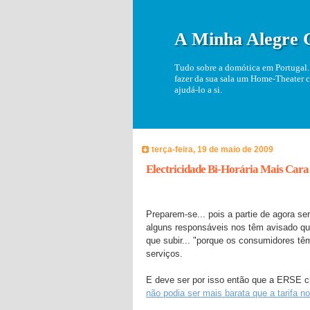
A Minha Alegre 
Tudo sobre a domótica em Portugal. 
fazer da sua sala um Home-Theater c
ajudá-lo a si.
terça-feira, 19 de maio de 2009
Electricidade Bi-Horária Mais Cara
Preparem-se... pois a partie de agora se
alguns responsáveis nos têm avisado que
que subir... "porque os consumidores tê
serviços.
E deve ser por isso então que a ERSE 
não podia ser mais barata que a tarifa n