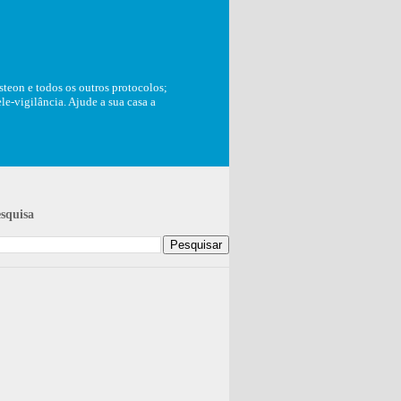
teon e todos os outros protocolos;
e-vigilância. Ajude a sua casa a
squisa