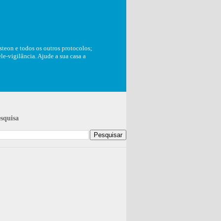
teon e todos os outros protocolos;
e-vigilância. Ajude a sua casa a
squisa