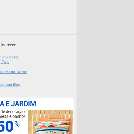
bscrever
 notícias
(
?
)
r Tudo
ue-me no Twitter
uir este Blog