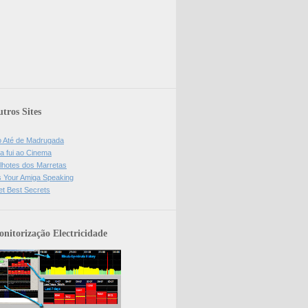
tros Sites
o Até de Madrugada
a fui ao Cinema
lhotes dos Marretas
is Your Amiga Speaking
et Best Secrets
nitorização Electricidade