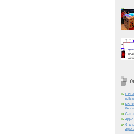
Úl
iCloud
utiliz
MS re
Windo
Carre
Apple
Grand 
Agost