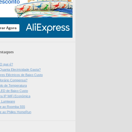
staques
 O que é?
Quanta Electricidade Gasta?
res Eléctricos de Baixo Custo
Horário Compensa?
olo de Temperatura
 LED de Baixo Custo
a IP WiFi Económica
ps Lumiware
se ao Roomba 555
se ao Philips HomeRun