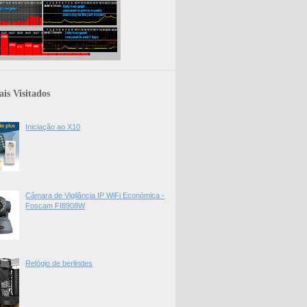
is Visitados
Iniciação ao X10
Câmara de Vigilância IP WiFi Económica -
Foscam FI8908W
Relógio de berlindes