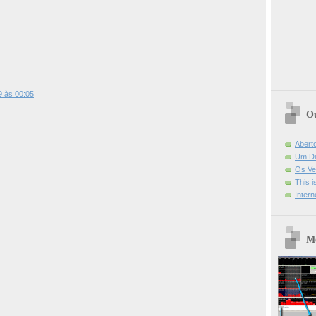
9 às 00:05
Ou
Abert
Um Di
Os Ve
This 
Intern
Mo