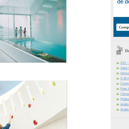
De
X10 -
Sabe 
Senso
O Bi-
Contr
Fitas
Câmar
Phili
Análi
Análi