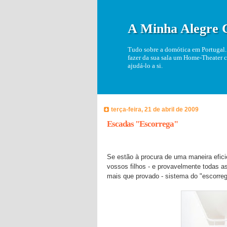
A Minha Alegre 
Tudo sobre a domótica em Portugal. 
fazer da sua sala um Home-Theater c
ajudá-lo a si.
terça-feira, 21 de abril de 2009
Escadas "Escorrega"
Se estão à procura de uma maneira efici
vossos filhos - e provavelmente todas a
mais que provado - sistema do "escorre