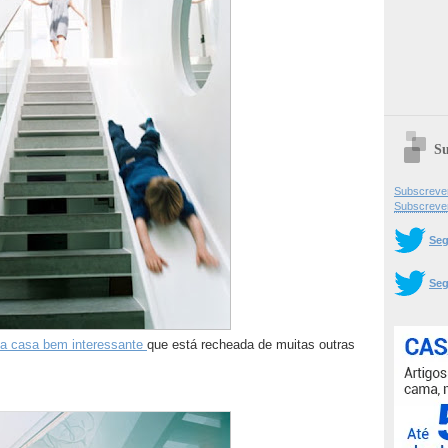
Su
Subscrever
Subscreve
Seg
Seg
ta casa bem interessante
que está recheada de muitas outras