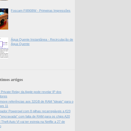
Foscam FI8908W - Primeiras Impressões
Água Quente Instantânea - Recirculação de
Água Quente
timos artigos
 Private Relay da Apple pode revelar IP dos
adores
move referências aos 32GB de RAM "ideais" para o
ws 11
gador Powerowl com 8 pilhas recarregáveis a €23
 "encravada" com falta de RAM para os chips A20
Theft Auto VI vai ter estreia na Netflix a 27 de
o