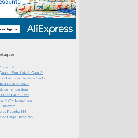
staques
 O que é?
Quanta Electricidade Gasta?
res Eléctricos de Baixo Custo
Horário Compensa?
olo de Temperatura
 LED de Baixo Custo
a IP WiFi Económica
ps Lumiware
se ao Roomba 555
se ao Philips HomeRun