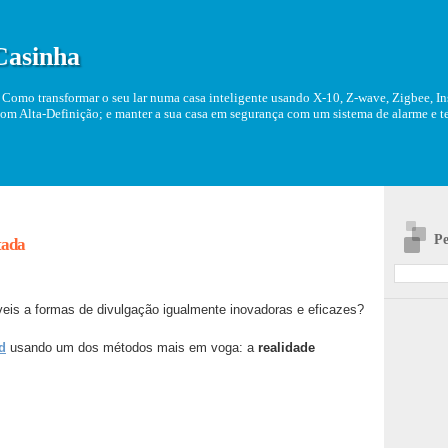
Casinha
Como transformar o seu lar numa casa inteligente usando X-10, Z-wave, Zigbee, Ins
om Alta-Definição; e manter a sua casa em segurança com um sistema de alarme e tel
Pe
tada
eis a formas de divulgação igualmente inovadoras e eficazes?
d
usando um dos métodos mais em voga: a
realidade