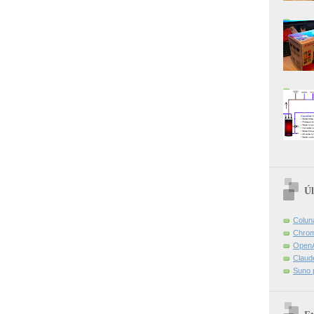
Úl
Colun
Chrom
OpenA
Claud
Suno 