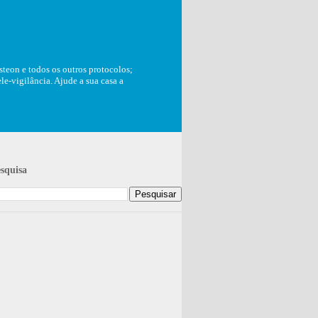
teon e todos os outros protocolos;
e-vigilância. Ajude a sua casa a
squisa