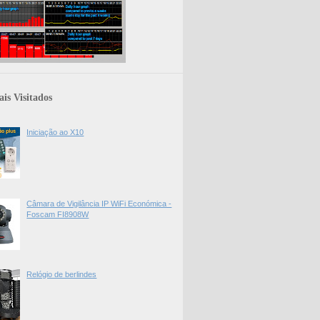
is Visitados
Iniciação ao X10
Câmara de Vigilância IP WiFi Económica -
Foscam FI8908W
Relógio de berlindes