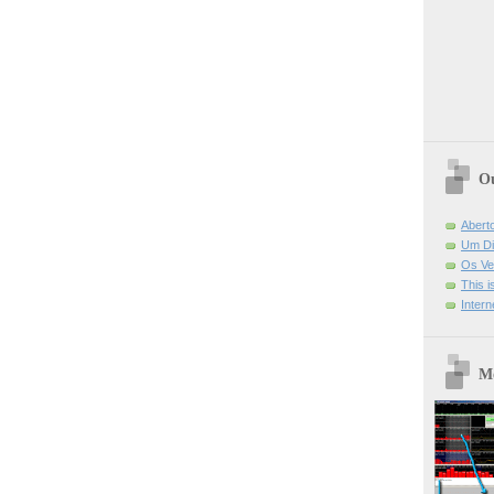
Ou
Abert
Um Di
Os Ve
This 
Intern
Mo