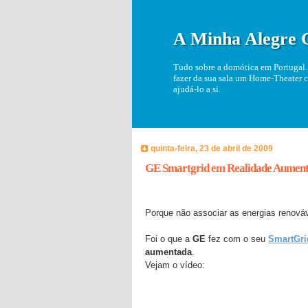
A Minha Alegre 
Tudo sobre a domótica em Portugal. 
fazer da sua sala um Home-Theater c
ajudá-lo a si.
quinta-feira, 23 de abril de 2009
GE Smartgrid em Realidade Aumen
Porque não associar as energias renováv
Foi o que a
GE
fez com o seu
SmartGri
aumentada
.
Vejam o vídeo: