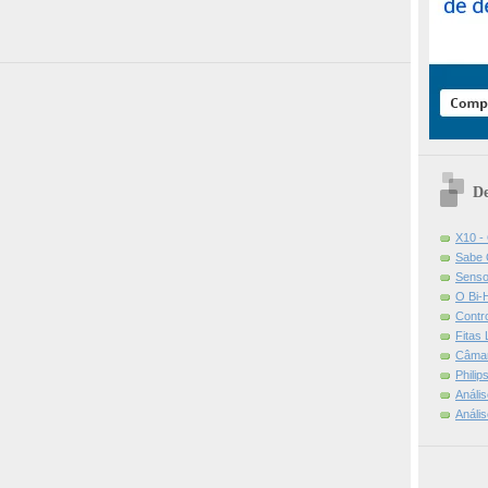
De
X10 -
Sabe 
Senso
O Bi-
Contr
Fitas
Câmar
Phili
Análi
Análi