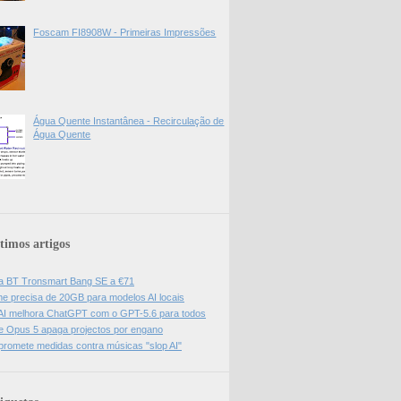
Foscam FI8908W - Primeiras Impressões
Água Quente Instantânea - Recirculação de
Água Quente
timos artigos
a BT Tronsmart Bang SE a €71
e precisa de 20GB para modelos AI locais
I melhora ChatGPT com o GPT-5.6 para todos
e Opus 5 apaga projectos por engano
promete medidas contra músicas "slop AI"