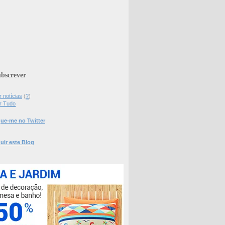
bscrever
 notícias
(
?
)
r Tudo
ue-me no Twitter
uir este Blog