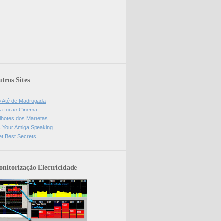
tros Sites
o Até de Madrugada
a fui ao Cinema
lhotes dos Marretas
is Your Amiga Speaking
et Best Secrets
nitorização Electricidade