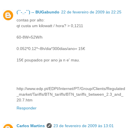
(``-_-´´) -- BUGabundo
22 de fevereiro de 2009 às 22:25
contas por alto:
qt custa um kilowatt / hora? > 0,1211
60-8W=52W/h
0.052*0.12*~8h/dia*300dias/ano= 15€
15€ poupados por ano ja n e' mau.
http://www.edp.pt/EDPI/Internet/PT/Group/Clients/Regulated
_market/Tariffs/BTN_tariffs/BTN_tariffs_between_2.3_and_
20.7.htm
Responder
Carlos Martins
23 de fevereiro de 2009 às 13:01