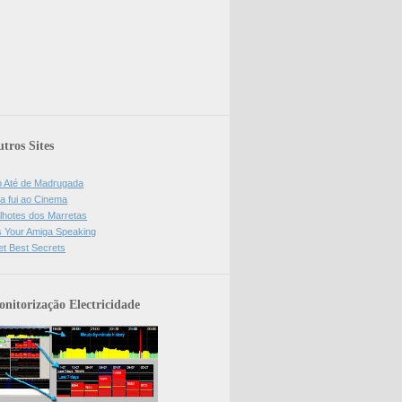
tros Sites
o Até de Madrugada
a fui ao Cinema
lhotes dos Marretas
is Your Amiga Speaking
et Best Secrets
nitorização Electricidade