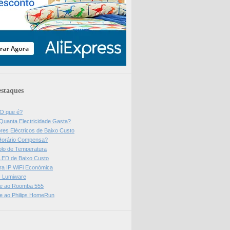
staques
 O que é?
Quanta Electricidade Gasta?
res Eléctricos de Baixo Custo
Horário Compensa?
olo de Temperatura
 LED de Baixo Custo
a IP WiFi Económica
ps Lumiware
se ao Roomba 555
se ao Philips HomeRun