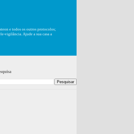
teon e todos os outros protocolos;
e-vigilância. Ajude a sua casa a
squisa