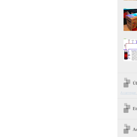
Úl
A carregar.
Et
Ac