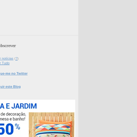
bscrever
 notícias
(
?
)
r Tudo
ue-me no Twitter
uir este Blog