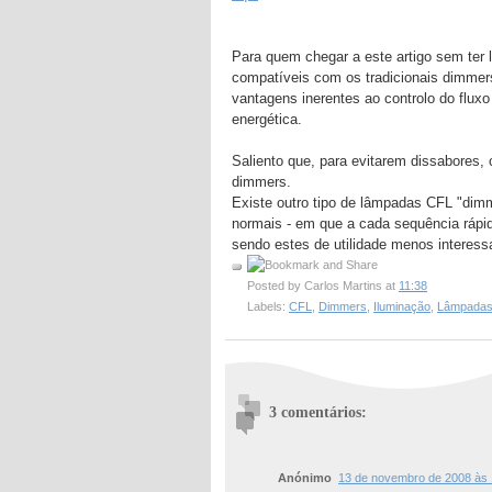
Para quem chegar a este artigo sem ter 
compatíveis com os tradicionais dimme
vantagens inerentes ao controlo do fluxo 
energética.
Saliento que, para evitarem dissabores
dimmers.
Existe outro tipo de lâmpadas CFL "dim
normais - em que a cada sequência rápida
sendo estes de utilidade menos interess
Posted by
Carlos Martins
at
11:38
Labels:
CFL
,
Dimmers
,
Iluminação
,
Lâmpada
3 comentários:
Anónimo
13 de novembro de 2008 às 