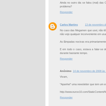
Ainda no outro dia se falou (mal) da
problema?
Responder
Carlos Martins
13 de novembro d
No caso das Megamen que usei, não têm
não vejo qualquer inconveniente em us
As lâmpadas nocivas era primariamente 
E em todo o caso, estava a falar-se 
durante bastante tempo.
Responder
Anónimo
14 de novembro de 2008 às 
Vivam,
"Apanhei" uma newsletter que tem um
http://www.eurox10.com/StaticContent/N
Responder