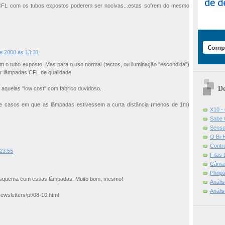
s CFL com os tubos expostos poderem ser nocivas...estas sofrem do mesmo
e 2008 às 13:31
 o tubo exposto. Mas para o uso normal (tectos, ou iluminação "escondida")
ar lâmpadas CFL de qualidade.
De
aquelas "low cost" com fabrico duvidoso.
de casos em que as lâmpadas estivessem a curta distância (menos de 1m)
X10 -
Sabe 
Senso
O Bi-
Contr
23:55
Fitas
Câmar
Phili
 esquema com essas lâmpadas. Muito bom, mesmo!
Análi
Análi
ewsletters/pt/08-10.html