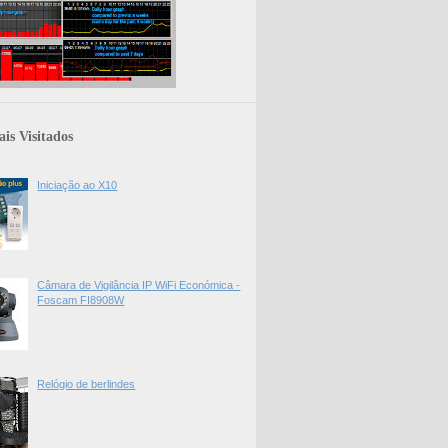
is Visitados
Iniciação ao X10
Câmara de Vigilância IP WiFi Económica -
Foscam FI8908W
Relógio de berlindes