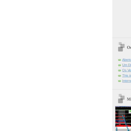
Ou
Abert
Um Di
Os Ve
This 
Intern
Mo