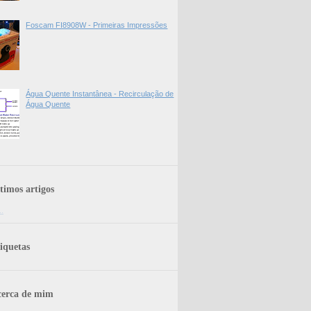
Foscam FI8908W - Primeiras Impressões
Água Quente Instantânea - Recirculação de
Água Quente
timos artigos
..
iquetas
erca de mim