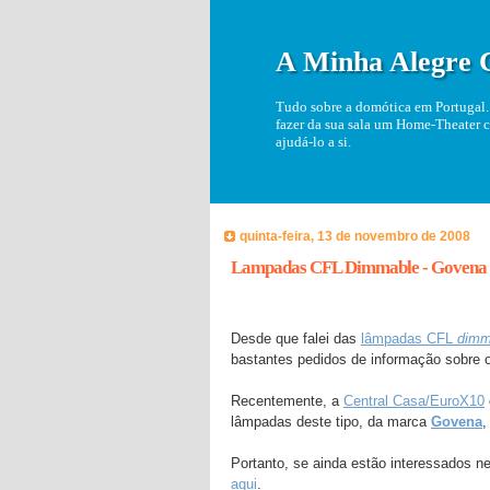
A Minha Alegre 
Tudo sobre a domótica em Portugal. 
fazer da sua sala um Home-Theater c
ajudá-lo a si.
quinta-feira, 13 de novembro de 2008
Lampadas CFL Dimmable - Govena
Desde que falei das
lâmpadas CFL
dimm
bastantes pedidos de informação sobre o
Recentemente, a
Central Casa/EuroX10
lâmpadas deste tipo, da marca
Govena
,
Portanto, se ainda estão interessados 
aqui
.