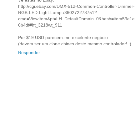
Vê estes no Ebay:
http://cgi.ebay.com/DMX-512-Common-Controller-Dimmer-
RGB-LED-Light-Lamp-/360272278751?
cmd=ViewItem&pt=LH_DefaultDomain_0&hash=item53e1e
6b4df#ht_3218wt_911
Por $19 USD parecem-me excelente negócio.
(devem ser um clone chines deste mesmo controlador! :)
Responder