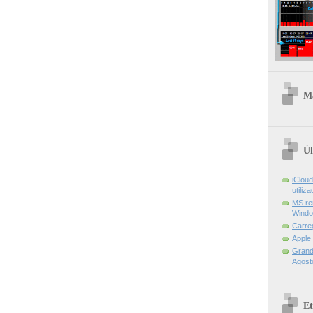
Ma
Úl
iCloud
utiliz
MS re
Windo
Carre
Apple
Grand 
Agost
Et