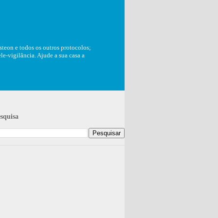
teon e todos os outros protocolos;
e-vigilância. Ajude a sua casa a
squisa