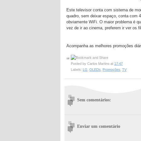
Este televisor conta com sistema de mo
quadro, sem deixar espaço, conta com 4
obviamente WiFi. O maior problema é qu
vez de ir ao cinema, preferem ir ver os f
Acompanha as melhores promoções diár
Posted by
Carlos Martins
at
17:47
Labels:
LG
,
OLEDs
,
Promoções
,
TV
Sem comentários:
Enviar um comentário