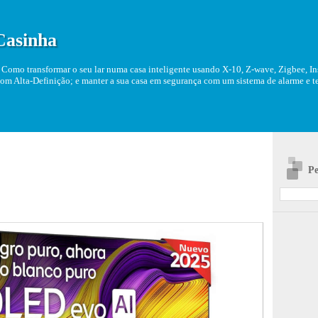
Casinha
Como transformar o seu lar numa casa inteligente usando X-10, Z-wave, Zigbee, Ins
om Alta-Definição; e manter a sua casa em segurança com um sistema de alarme e tel
Pe