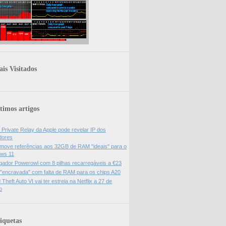
is Visitados
timos artigos
 Private Relay da Apple pode revelar IP dos
adores
move referências aos 32GB de RAM "ideais" para o
ws 11
gador Powerowl com 8 pilhas recarregáveis a €23
 "encravada" com falta de RAM para os chips A20
Theft Auto VI vai ter estreia na Netflix a 27 de
o
iquetas