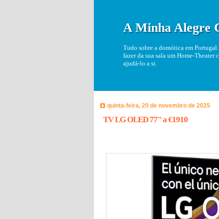
A Minha Alegre 
Tudo sobre a domótica em Portugal. 
fazer da sua sala um Home-Theater c
ajudá-lo a si.
quinta-feira, 20 de novembro de 2025
TV LG OLED 77" a €1910