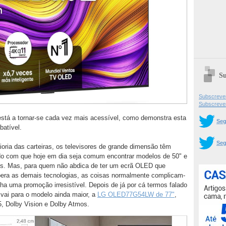
Su
Subscrever
Subscreve
tá a tornar-se cada vez mais acessível, como demonstra esta
Seg
atível.
Seg
oria das carteiras, os televisores de grande dimensão têm
do com que hoje em dia seja comum encontrar modelos de 50" e
eis. Mas, para quem não abdica de ter um ecrã OLED que
upera as demais tecnologias, as coisas normalmente complicam-
a uma promoção irresistível. Depois de já por cá termos falado
 vai para o modelo ainda maior, a
LG OLED77G54LW de 77"
,
Dolby Vision e Dolby Atmos.