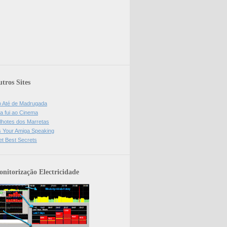
tros Sites
o Até de Madrugada
a fui ao Cinema
lhotes dos Marretas
is Your Amiga Speaking
et Best Secrets
nitorização Electricidade