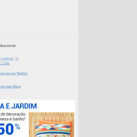
bscrever
 notícias
(
?
)
r Tudo
ue-me no Twitter
uir este Blog