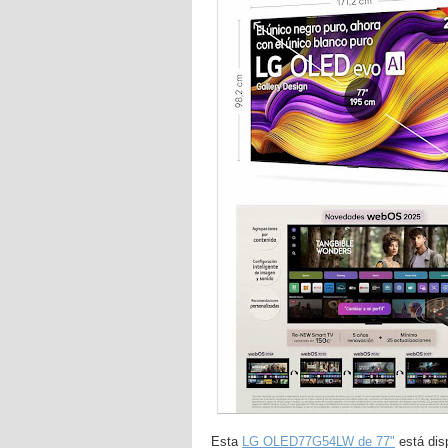
Esta
LG OLED77G54LW de 77"
está dis