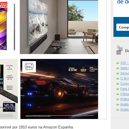
De
X10 -
Sabe 
Senso
O Bi-
Contr
Fitas
Câmar
Phili
Análi
Análi
ponível por 1910 euros na Amazon Espanha.