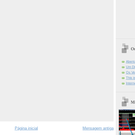
Ou
Abert
Um Di
Os Ve
This 
Intern
Mo
Página inicial
Mensagem antiga