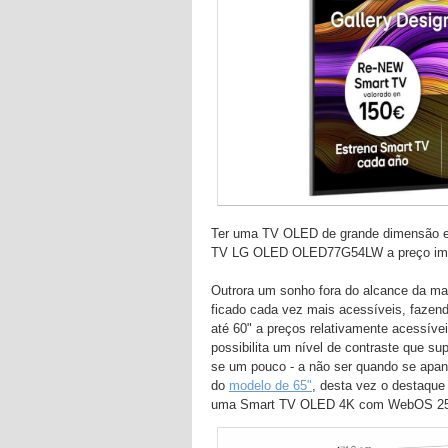
Ter uma TV OLED de grande dimensão es
TV LG OLED OLED77G54LW a preço imb
Outrora um sonho fora do alcance da mai
ficado cada vez mais acessíveis, fazen
até 60" a preços relativamente acessív
possibilita um nível de contraste que s
se um pouco - a não ser quando se apanh
do
modelo de 65"
, desta vez o destaque
uma Smart TV OLED 4K com WebOS 25, 