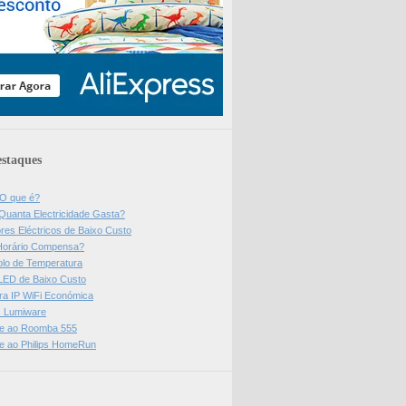
staques
 O que é?
Quanta Electricidade Gasta?
res Eléctricos de Baixo Custo
Horário Compensa?
olo de Temperatura
 LED de Baixo Custo
a IP WiFi Económica
ps Lumiware
se ao Roomba 555
se ao Philips HomeRun