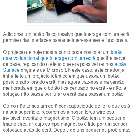
Adicionar um botão físico rotativo que interage com um ecrã
permite criar interfaces bastante interessantes e funcionais.
O projecto de hoje mostra como podemos criar um
botão
rotativo funcional que interage com um ecrã
que lhe serve
de base, replicando o efeito que era possível ter nos
ecrãs
Surface
originais da Microsoft. Neste caso, este criador já
tinha feito um projecto idêntico em que usava um botão
posicionado fora do ecrã, mas agora traz-nos uma versão
melhorada em que o botão fica centrado no ecrã - e não, a
solução não passa por furar o ecrã para passar um botão.
Como não temos um ecrã com capacidade de ler o que está
na sua superfície, recorremos à nossa força wireless
invisível favorita: o magnetismo. O botão tem um pequeno
ímane circular, cujo campo magnético é lido por um sensor
colocado atrás do ecrã. Depois de uns pequenos problemas