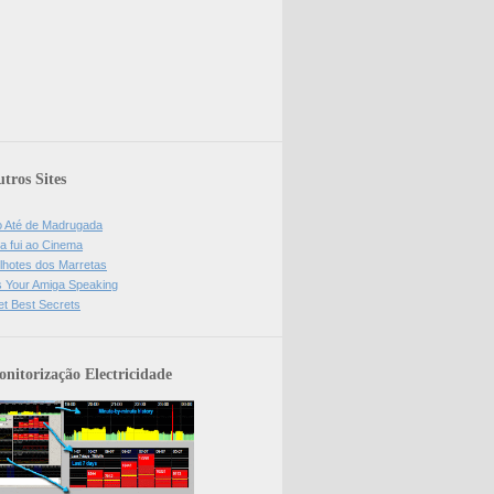
tros Sites
o Até de Madrugada
a fui ao Cinema
lhotes dos Marretas
is Your Amiga Speaking
et Best Secrets
nitorização Electricidade