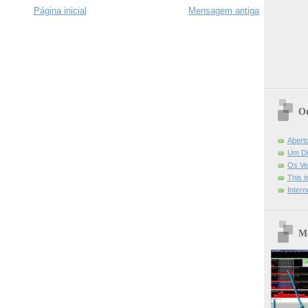
Página inicial
Mensagem antiga
Ou
Abert
Um Di
Os Ve
This 
Intern
Mo