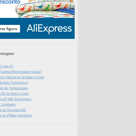
staques
 O que é?
Quanta Electricidade Gasta?
res Eléctricos de Baixo Custo
Horário Compensa?
olo de Temperatura
 LED de Baixo Custo
a IP WiFi Económica
ps Lumiware
se ao Roomba 555
se ao Philips HomeRun