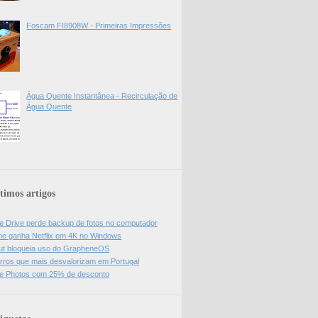
Foscam FI8908W - Primeiras Impressões
Água Quente Instantânea - Recirculação de
Água Quente
timos artigos
e Drive perde backup de fotos no computador
e ganha Netflix em 4K no Windows
ut bloqueia uso do GrapheneOS
rros que mais desvalorizam em Portugal
e Photos com 25% de desconto