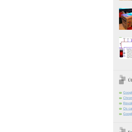
Úl
Googl
Chrom
Revol
Os ca
Googl