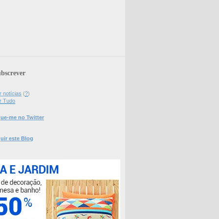
bscrever
 notícias
(
?
)
r Tudo
ue-me no Twitter
uir este Blog