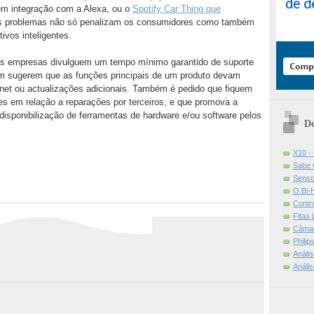
rem integração com a Alexa, ou o
Spotify Car Thing que
s problemas não só penalizam os consumidores como também
ivos inteligentes.
 as empresas divulguem um tempo mínimo garantido de suporte
bém sugerem que as funções principais de um produto devam
rnet ou actualizações adicionais. Também é pedido que fiquem
s em relação a reparações por terceiros, e que promova a
disponibilização de ferramentas de hardware e/ou software pelos
De
X10 -
Sabe 
Senso
O Bi-
Contr
Fitas
Câmar
Phili
Análi
Análi