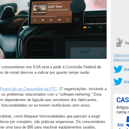
Su
Subscrever
Subscreve
s consumidores nos EUA está a pedir à Comissão Federal de
Seg
es de smart devices a indicar por quanto tempo serão
Seg
e Protecção ao Consumidor da FTC
, 17 organizações, incluindo a
 os problemas relacionados com o "software tethering." Esta
uem dependentes de ligação aos servidores dos fabricantes,
funcionalidades ou se tornem inutilizáveis sem aviso.
súbitas, como bloquear funcionalidades que passam a exigir
sitivos por completo, são práticas enganosas. Os consumidores
rar uma taxa de $95 para reactivar equipamentos usados,