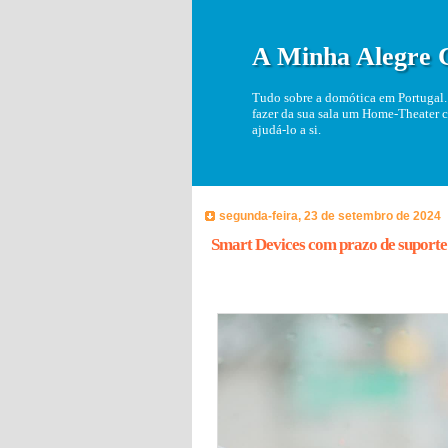
A Minha Alegre 
Tudo sobre a domótica em Portugal. 
fazer da sua sala um Home-Theater c
ajudá-lo a si.
segunda-feira, 23 de setembro de 2024
Smart Devices com prazo de suporte