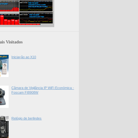
is Visitados
Iniciação ao X10
Câmara de Vigilância IP WiFi Económica -
Foscam FI8908W
Relógio de berlindes