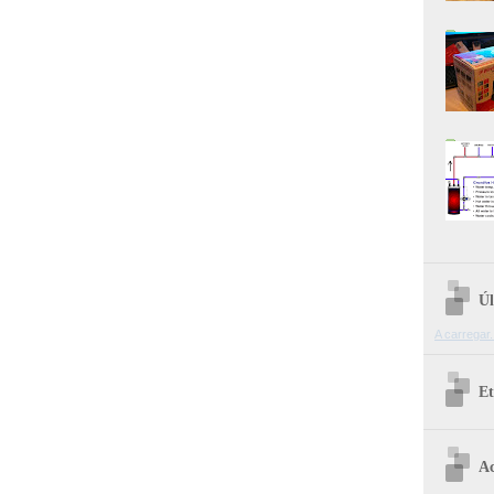
Úl
A carregar.
Et
Ac