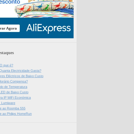
staques
 O que é?
Quanta Electricidade Gasta?
res Eléctricos de Baixo Custo
Horário Compensa?
olo de Temperatura
 LED de Baixo Custo
a IP WiFi Económica
ps Lumiware
se ao Roomba 555
se ao Philips HomeRun