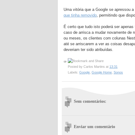
Uma vitória que a Google se apressou a 
que tinha removido
, permitindo que disp
É certo que tudo isto poderá ser apenas 
caso de arrisca a mudar novamente de 
ou meses, os clientes com colunas Nest
até se arriscarem a ver as coisas desap
deveriam ter sido atribuídas.
Posted by
Carlos Martins
at
13:31
Labels:
Google
,
Google Home
,
Sonos
Sem comentários:
Enviar um comentário