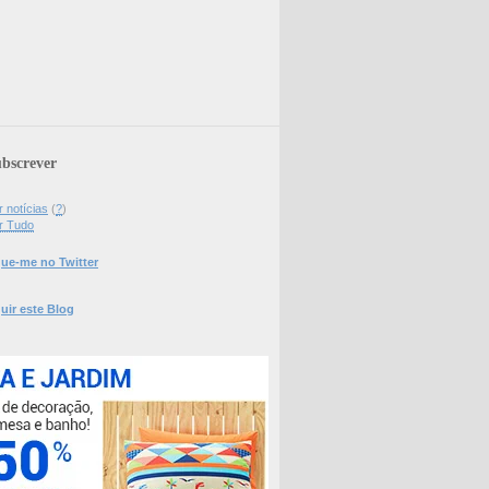
bscrever
 notícias
(
?
)
r Tudo
ue-me no Twitter
uir este Blog