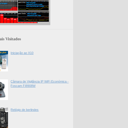
is Visitados
Iniciação ao X10
Câmara de Vigilância IP WiFi Económica -
Foscam FI8908W
Relógio de berlindes