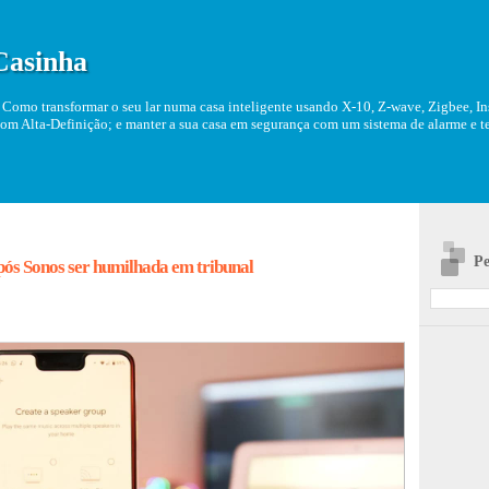
Casinha
Como transformar o seu lar numa casa inteligente usando X-10, Z-wave, Zigbee, Ins
om Alta-Definição; e manter a sua casa em segurança com um sistema de alarme e tel
Pe
pós Sonos ser humilhada em tribunal