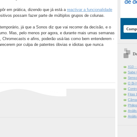
pôr em prática, dizendo que já está a
reactivar a funcionalidade
ositivos possam fazer parte de múltiplos grupos de colunas.
temporário, já que a Sonos diz que vai recorrer da decisão, e o
rumo. Mas, pelo menos por agora, e durante mais umas semanas
, Chromecasts e afins, poderão usá-las como bem entenderem -
arecerem por culpa de patentes óbvias e idiotas que nunca
De
X10 -
Sabe 
Senso
O Bi-
Contr
Fitas
Câmar
Phili
Análi
Análi