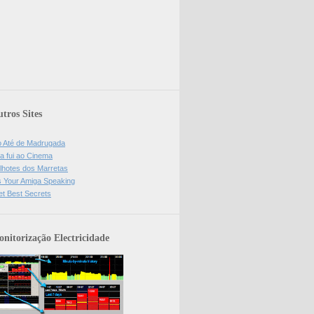
tros Sites
o Até de Madrugada
a fui ao Cinema
lhotes dos Marretas
is Your Amiga Speaking
et Best Secrets
nitorização Electricidade