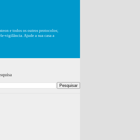
teon e todos os outros protocolos;
e-vigilância. Ajude a sua casa a
squisa