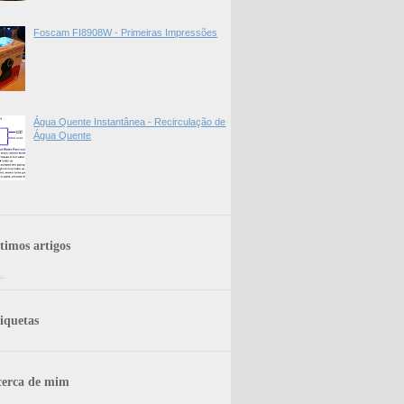
Foscam FI8908W - Primeiras Impressões
Água Quente Instantânea - Recirculação de
Água Quente
timos artigos
..
iquetas
erca de mim