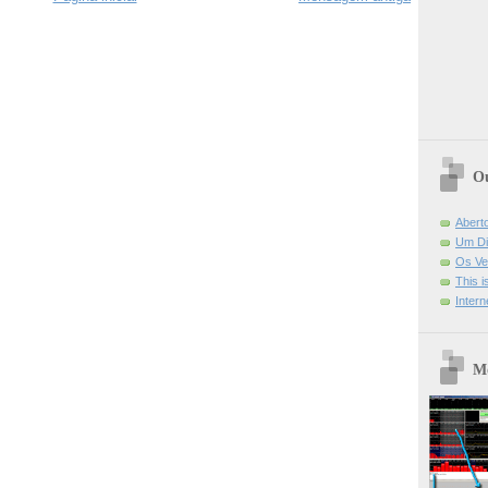
Ou
Abert
Um Di
Os Ve
This 
Intern
Mo