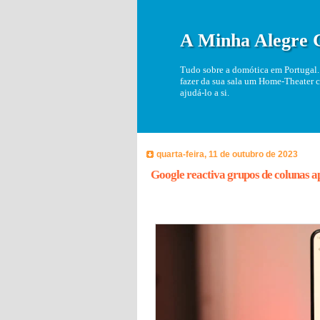
A Minha Alegre 
Tudo sobre a domótica em Portugal. 
fazer da sua sala um Home-Theater c
ajudá-lo a si.
quarta-feira, 11 de outubro de 2023
Google reactiva grupos de colunas a