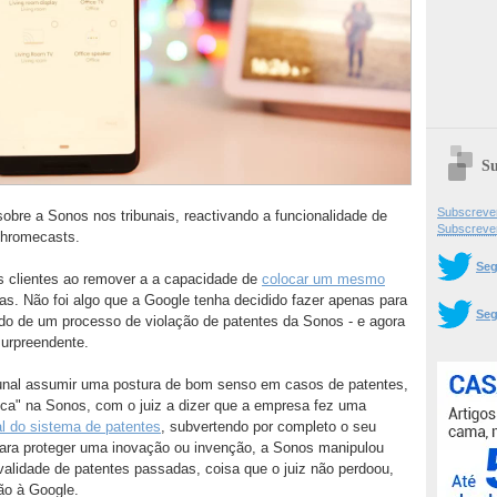
Su
Subscrever
sobre a Sonos nos tribunais, reactivando a funcionalidade de
Subscreve
Chromecasts.
Seg
 clientes ao remover a a capacidade de
colocar um mesmo
as. Não foi algo que a Google tenha decidido fazer apenas para
Seg
ado de um processo de violação de patentes da Sonos - e agora
urpreendente.
bunal assumir uma postura de bom senso em casos de patentes,
nca" na Sonos, com o juiz a dizer que a empresa fez uma
al do sistema de patentes
, subvertendo por completo o seu
para proteger uma inovação ou invenção, a Sonos manipulou
validade de patentes passadas, coisa que o juiz não perdoou,
zão à Google.