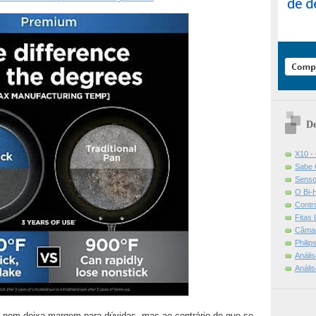
De
X10 -
Sabe 
Senso
O Bi-
Contr
Fitas
Câmar
Phili
Análi
Análi
 nem deixa margem para dúvidas, mas ao contrário do que se