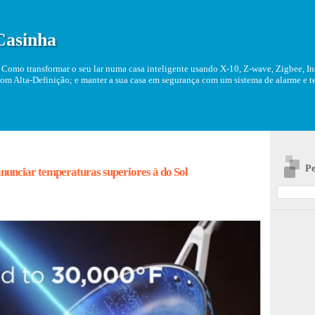
Casinha
Como transformar o seu lar numa casa inteligente usando X-10, Z-wave, Zigbee, Ins
om Alta-Definição; e manter a sua casa em segurança com um sistema de alarme e tel
Pe
nunciar temperaturas superiores à do Sol