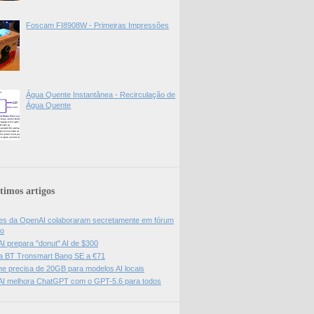
Foscam FI8908W - Primeiras Impressões
Água Quente Instantânea - Recirculação de
Água Quente
timos artigos
es da OpenAI colaboraram secretamente em fórum
do
I prepara "donut" AI de $300
a BT Tronsmart Bang SE a €71
e precisa de 20GB para modelos AI locais
I melhora ChatGPT com o GPT-5.6 para todos