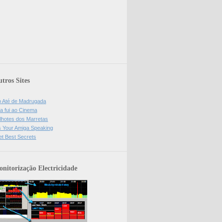
tros Sites
o Até de Madrugada
a fui ao Cinema
lhotes dos Marretas
is Your Amiga Speaking
et Best Secrets
nitorização Electricidade