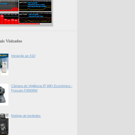
is Visitados
Iniciação ao X10
Câmara de Vigilância IP WiFi Económica -
Foscam FI8908W
Relógio de berlindes