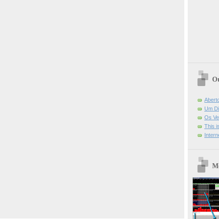
Ou
Abert
Um Di
Os Ve
This 
Intern
Mo