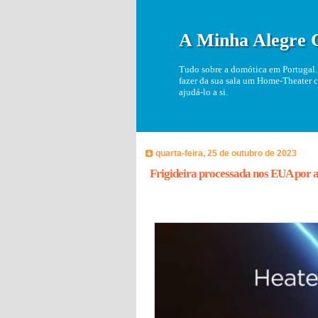
A Minha Alegre 
Tudo sobre a domótica em Portugal. 
fazer da sua sala um Home-Theater c
ajudá-lo a si.
quarta-feira, 25 de outubro de 2023
Frigideira processada nos EUA por a