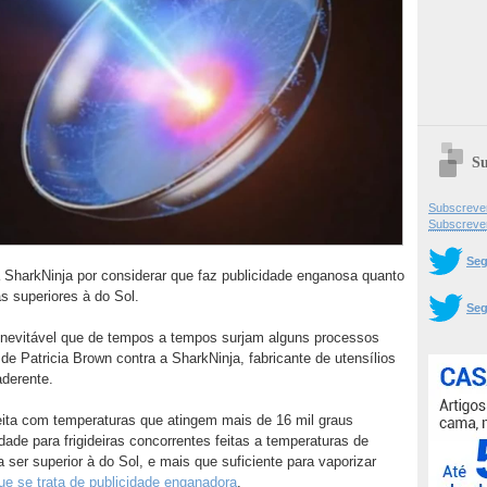
Su
Subscrever
Subscreve
Seg
SharkNinja por considerar que faz publicidade enganosa quanto
as superiores à do Sol.
Seg
inevitável que de tempos a tempos surjam alguns processos
e Patricia Brown contra a SharkNinja, fabricante de utensílios
aderente.
feita com temperaturas que atingem mais de 16 mil graus
ade para frigideiras concorrentes feitas a temperaturas de
ser superior à do Sol, e mais que suficiente para vaporizar
ue se trata de publicidade enganadora
.