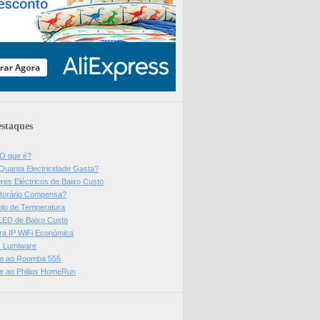
staques
 O que é?
Quanta Electricidade Gasta?
res Eléctricos de Baixo Custo
Horário Compensa?
olo de Temperatura
 LED de Baixo Custo
a IP WiFi Económica
ps Lumiware
se ao Roomba 555
se ao Philips HomeRun