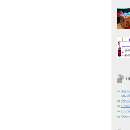
Úl
Agent
priva
OpenA
Colun
Chrom
OpenA