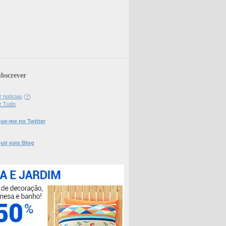
bscrever
 notícias
(
?
)
r Tudo
ue-me no Twitter
uir este Blog