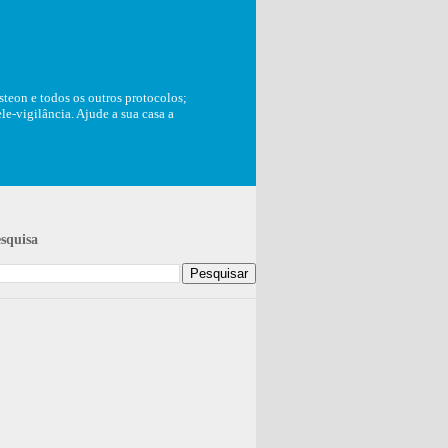
teon e todos os outros protocolos;
e-vigilância. Ajude a sua casa a
squisa