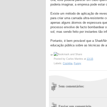
poderia imaginar, a empresa pode estar c
Existe um método de aplicação de reves
para criar uma camada ultra-resistente c
apenas alguns átomos de espessura que 
processo envolve de facto bombardear o
sol, mas sendo feito por instantes tão in
Portanto, é bem provável que a SharkNin
educação pública sobre as técnicas de 
Posted by
Carlos Martins
at
13:15
Labels:
Cozinha
,
Funny
Sem comentários:
Enviar um comentário