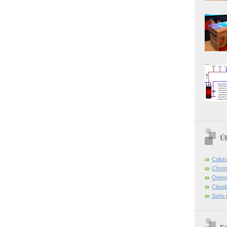
Úl
Colun
Chrom
OpenA
Claud
Suno 