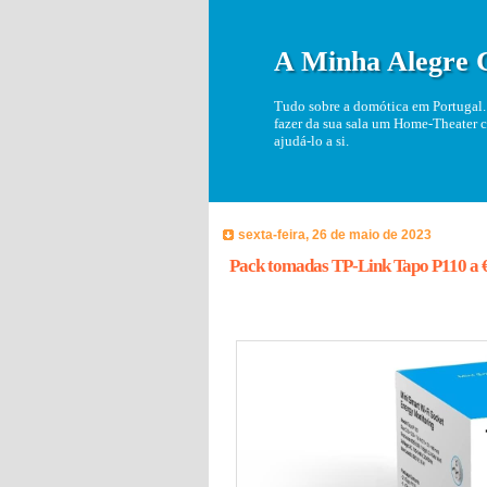
A Minha Alegre 
Tudo sobre a domótica em Portugal. 
fazer da sua sala um Home-Theater c
ajudá-lo a si.
sexta-feira, 26 de maio de 2023
Pack tomadas TP-Link Tapo P110 a 