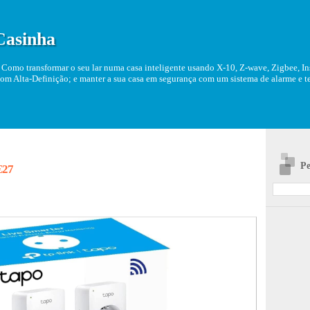
Casinha
Como transformar o seu lar numa casa inteligente usando X-10, Z-wave, Zigbee, Ins
om Alta-Definição; e manter a sua casa em segurança com um sistema de alarme e tel
Pe
€27