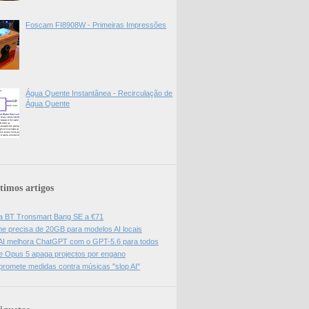
Foscam FI8908W - Primeiras Impressões
Água Quente Instantânea - Recirculação de
Água Quente
timos artigos
a BT Tronsmart Bang SE a €71
e precisa de 20GB para modelos AI locais
I melhora ChatGPT com o GPT-5.6 para todos
e Opus 5 apaga projectos por engano
promete medidas contra músicas "slop AI"