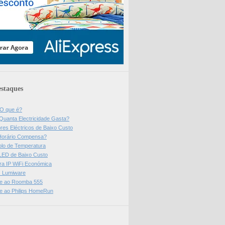
staques
 O que é?
Quanta Electricidade Gasta?
res Eléctricos de Baixo Custo
Horário Compensa?
olo de Temperatura
 LED de Baixo Custo
a IP WiFi Económica
ps Lumiware
se ao Roomba 555
se ao Philips HomeRun