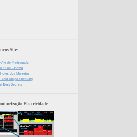
tros Sites
o Até de Madrugada
a fui ao Cinema
lhotes dos Marretas
is Your Amiga Speaking
et Best Secrets
nitorização Electricidade