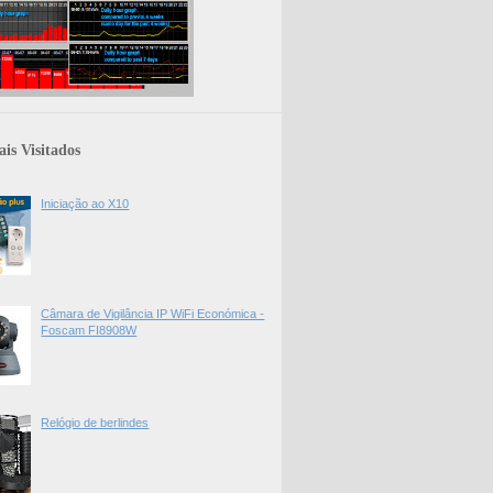
is Visitados
Iniciação ao X10
Câmara de Vigilância IP WiFi Económica -
Foscam FI8908W
Relógio de berlindes