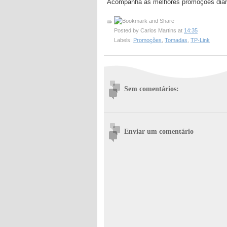
Acompanha as melhores promoções diár
Posted by
Carlos Martins
at
14:35
Labels:
Promoções
,
Tomadas
,
TP-Link
Sem comentários:
Enviar um comentário