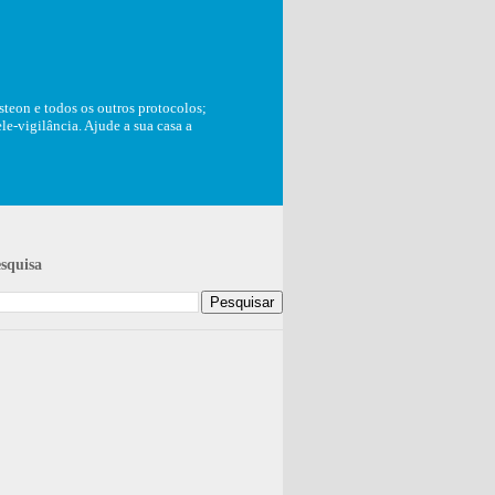
teon e todos os outros protocolos;
e-vigilância. Ajude a sua casa a
squisa