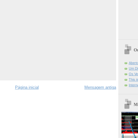
Ou
Abert
Um Di
Os Ve
This 
Intern
Página inicial
Mensagem antiga
Mo