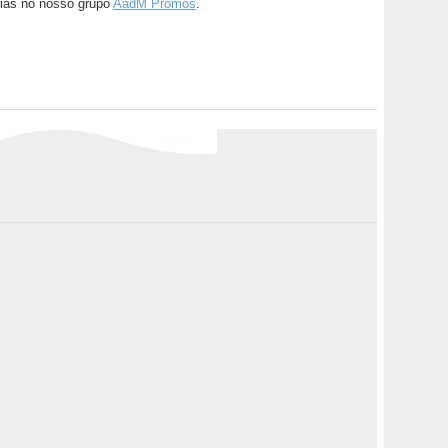
ias no nosso grupo
AadM Promos
.