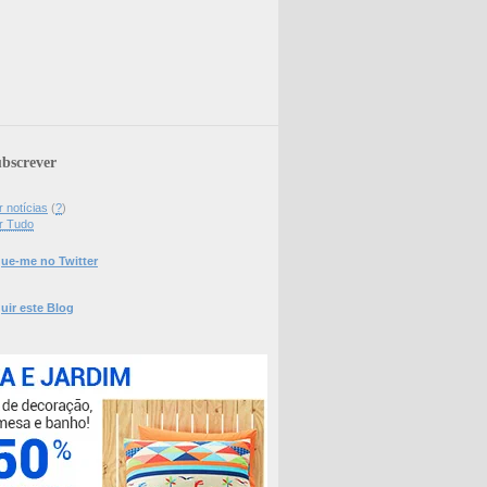
bscrever
 notícias
(
?
)
r Tudo
ue-me no Twitter
uir este Blog