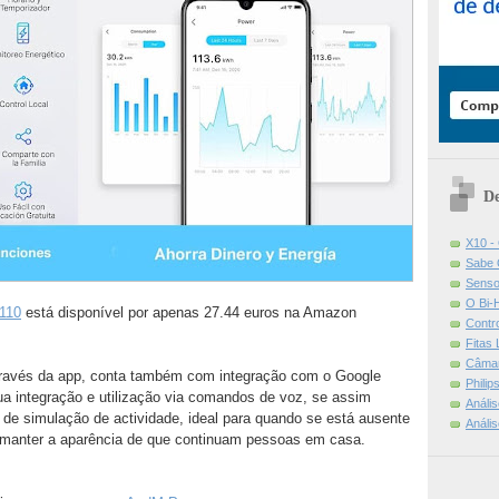
De
X10 -
Sabe 
Senso
O Bi-
110
está disponível por apenas 27.44 euros na Amazon
Contr
Fitas
Câmar
através da app, conta também com integração com o Google
Phili
ua integração e utilização via comandos de voz, se assim
Análi
de simulação de actividade, ideal para quando se está ausente
Análi
ra manter a aparência de que continuam pessoas em casa.