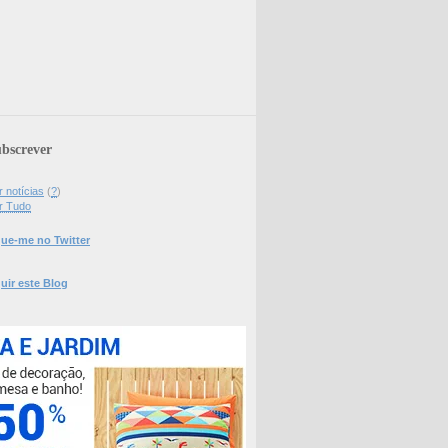
bscrever
 notícias
(
?
)
r Tudo
ue-me no Twitter
uir este Blog