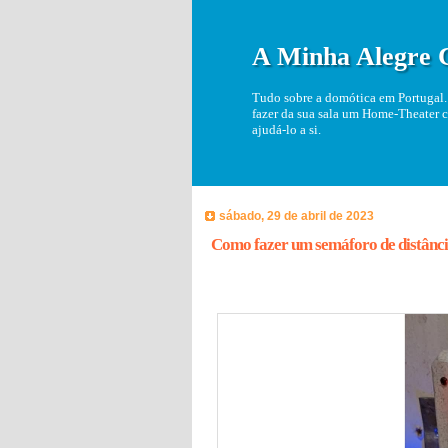
A Minha Alegre 
Tudo sobre a domótica em Portugal. 
fazer da sua sala um Home-Theater c
ajudá-lo a si.
sábado, 29 de abril de 2023
Como fazer um semáforo de distânc