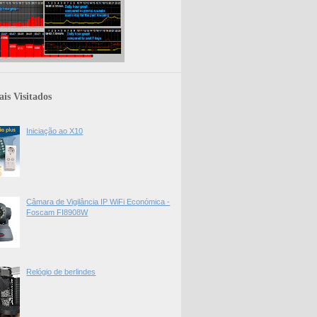
is Visitados
Iniciação ao X10
Câmara de Vigilância IP WiFi Económica -
Foscam FI8908W
Relógio de berlindes