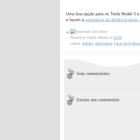
Uma boa opção para os Tesla Model 3 e 
e fazem a
estimativa da distância pelas
Posted by
Carlos Martins
at
13:30
Labels:
Arduino
,
Electrónica
,
Faça-Você-Mes
Sem comentários:
Enviar um comentário