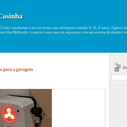
Casinha
Como transformar o seu lar numa casa inteligente usando X-10, Z-wave, Zigbee, Ins
om Alta-Definição; e manter a sua casa em segurança com um sistema de alarme e tel
Pe
ia para a garagem