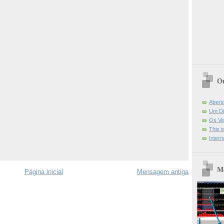
Ou
Abert
Um Di
Os Ve
This 
Intern
Mo
Página inicial
Mensagem antiga