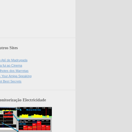
tros Sites
o Até de Madrugada
a fui ao Cinema
lhotes dos Marretas
is Your Amiga Speaking
et Best Secrets
nitorização Electricidade