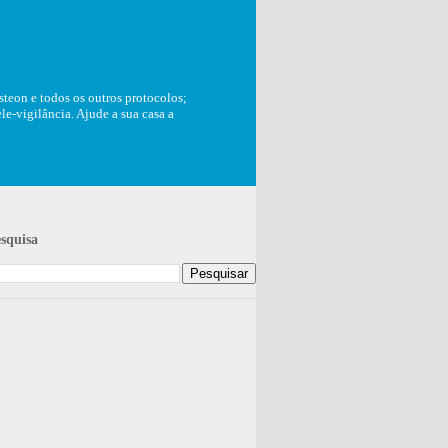
teon e todos os outros protocolos;
e-vigilância. Ajude a sua casa a
squisa