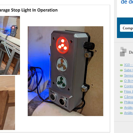
De
X10 -
Sabe 
Senso
O Bi-
Contr
Fitas
Câmar
Phili
Análi
Análi