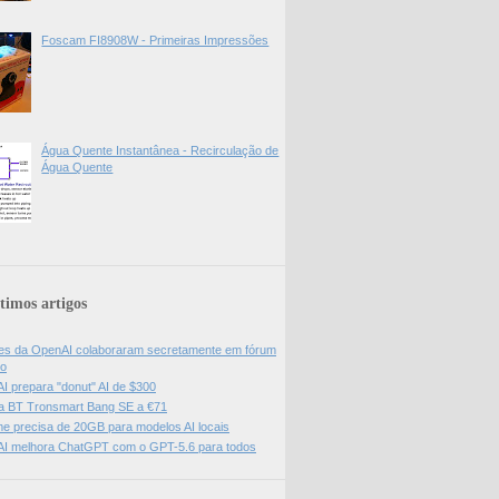
Foscam FI8908W - Primeiras Impressões
Água Quente Instantânea - Recirculação de
Água Quente
timos artigos
es da OpenAI colaboraram secretamente em fórum
do
I prepara "donut" AI de $300
a BT Tronsmart Bang SE a €71
e precisa de 20GB para modelos AI locais
I melhora ChatGPT com o GPT-5.6 para todos