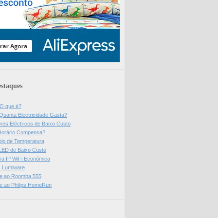
staques
 O que é?
Quanta Electricidade Gasta?
res Eléctricos de Baixo Custo
Horário Compensa?
olo de Temperatura
 LED de Baixo Custo
a IP WiFi Económica
ps Lumiware
se ao Roomba 555
se ao Philips HomeRun