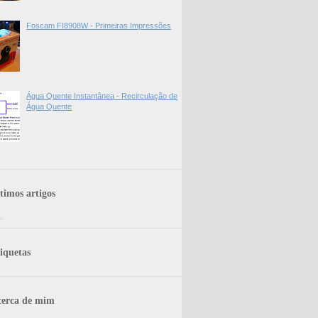
Foscam FI8908W - Primeiras Impressões
Água Quente Instantânea - Recirculação de
Água Quente
timos artigos
..
iquetas
erca de mim