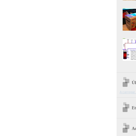
Úl
A carregar.
Et
Ac