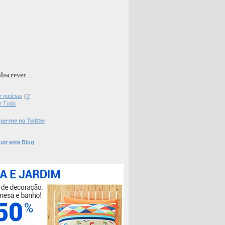
bscrever
 notícias
(
?
)
r Tudo
ue-me no Twitter
uir este Blog