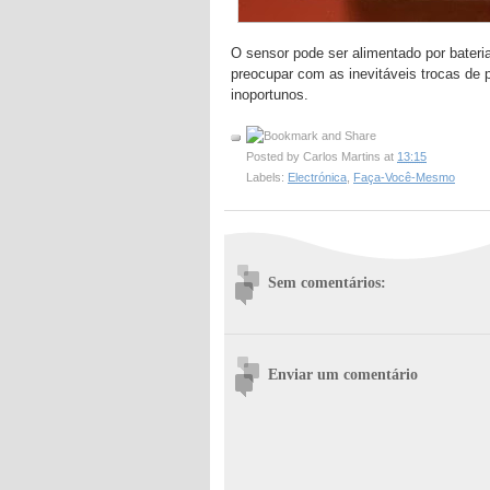
O sensor pode ser alimentado por bateri
preocupar com as inevitáveis trocas de
inoportunos.
Posted by
Carlos Martins
at
13:15
Labels:
Electrónica
,
Faça-Você-Mesmo
Sem comentários:
Enviar um comentário