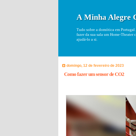
A Minha Alegre 
Tudo sobre a domótica em Portugal. 
fazer da sua sala um Home-Theater c
ajudá-lo a si.
domingo, 12 de fevereiro de 2023
Como fazer um sensor de CO2