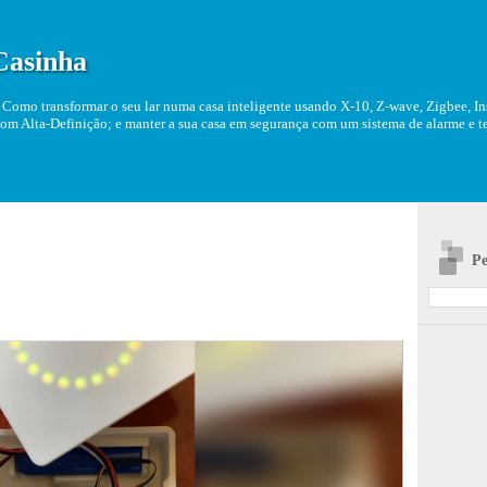
Casinha
Como transformar o seu lar numa casa inteligente usando X-10, Z-wave, Zigbee, Ins
om Alta-Definição; e manter a sua casa em segurança com um sistema de alarme e tel
Pe