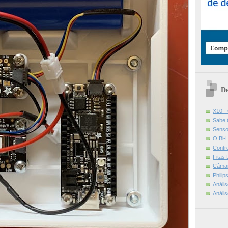
De
X10 -
Sabe 
Senso
O Bi-
Contr
Fitas
Câmar
Phili
Análi
Análi