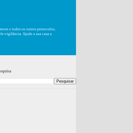
teon e todos os outros protocolos;
e-vigilância. Ajude a sua casa a
squisa