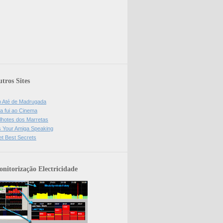
tros Sites
o Até de Madrugada
a fui ao Cinema
lhotes dos Marretas
is Your Amiga Speaking
et Best Secrets
nitorização Electricidade