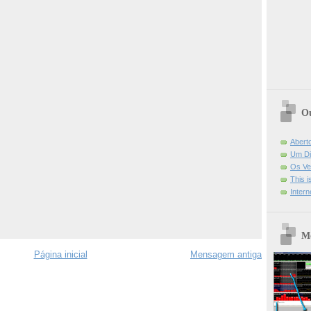
Ou
Abert
Um Di
Os Ve
This 
Intern
Mo
Página inicial
Mensagem antiga