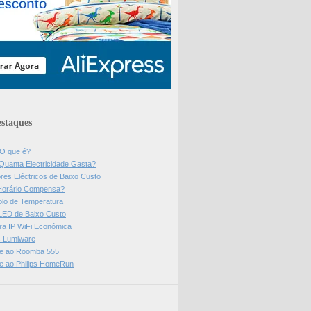
staques
 O que é?
Quanta Electricidade Gasta?
res Eléctricos de Baixo Custo
Horário Compensa?
olo de Temperatura
 LED de Baixo Custo
a IP WiFi Económica
ps Lumiware
se ao Roomba 555
se ao Philips HomeRun