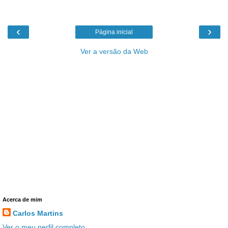
‹
›
Página inicial
Ver a versão da Web
Acerca de mim
Carlos Martins
Ver o meu perfil completo