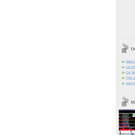
Ou
Abert
Um Di
Os Ve
This 
Intern
Mo