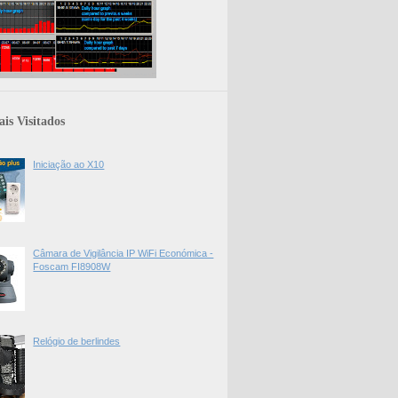
is Visitados
Iniciação ao X10
Câmara de Vigilância IP WiFi Económica -
Foscam FI8908W
Relógio de berlindes