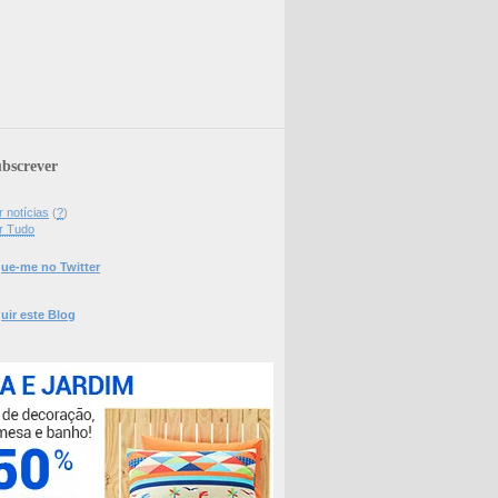
bscrever
 notícias
(
?
)
r Tudo
ue-me no Twitter
uir este Blog