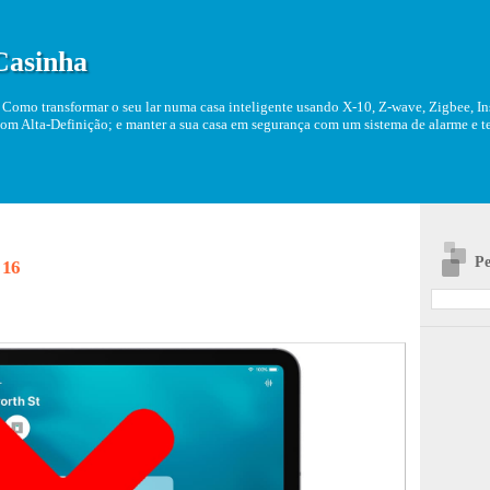
Casinha
Como transformar o seu lar numa casa inteligente usando X-10, Z-wave, Zigbee, Ins
om Alta-Definição; e manter a sua casa em segurança com um sistema de alarme e tel
Pe
 16