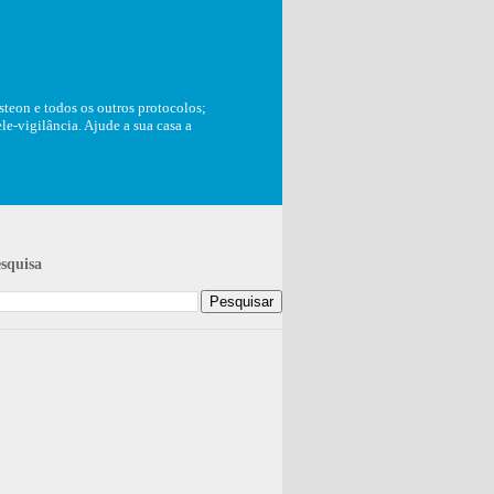
teon e todos os outros protocolos;
e-vigilância. Ajude a sua casa a
squisa