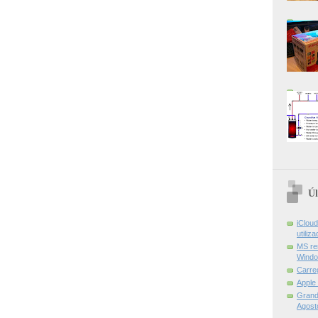
Úl
iCloud
utiliz
MS re
Windo
Carre
Apple
Grand 
Agost