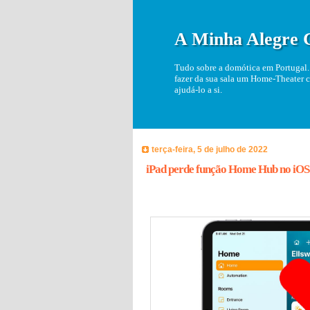
A Minha Alegre 
Tudo sobre a domótica em Portugal. 
fazer da sua sala um Home-Theater c
ajudá-lo a si.
terça-feira, 5 de julho de 2022
iPad perde função Home Hub no iOS