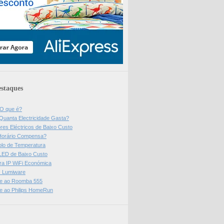
staques
 O que é?
Quanta Electricidade Gasta?
res Eléctricos de Baixo Custo
Horário Compensa?
olo de Temperatura
 LED de Baixo Custo
a IP WiFi Económica
ps Lumiware
se ao Roomba 555
se ao Philips HomeRun