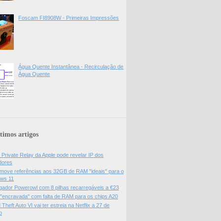
Foscam FI8908W - Primeiras Impressões
Água Quente Instantânea - Recirculação de
Água Quente
timos artigos
 Private Relay da Apple pode revelar IP dos
adores
move referências aos 32GB de RAM "ideais" para o
ws 11
gador Powerowl com 8 pilhas recarregáveis a €23
 "encravada" com falta de RAM para os chips A20
Theft Auto VI vai ter estreia na Netflix a 27 de
o