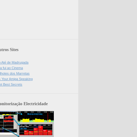
tros Sites
o Até de Madrugada
a fui ao Cinema
lhotes dos Marretas
is Your Amiga Speaking
et Best Secrets
nitorização Electricidade