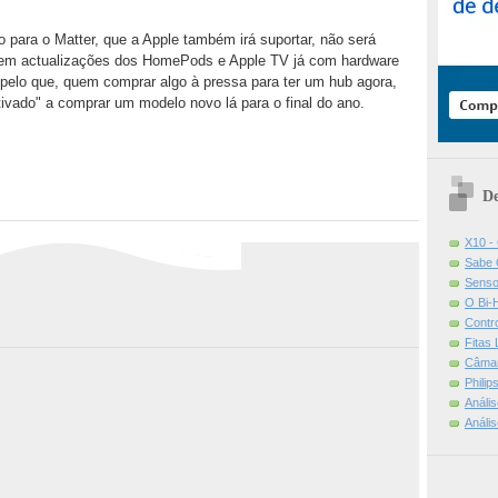
o para o Matter, que a Apple também irá suportar, não será
uem actualizações dos HomePods e Apple TV já com hardware
 pelo que, quem comprar algo à pressa para ter um hub agora,
tivado" a comprar um modelo novo lá para o final do ano.
De
X10 -
Sabe 
Senso
O Bi-
Contr
Fitas
Câmar
Phili
Análi
Análi