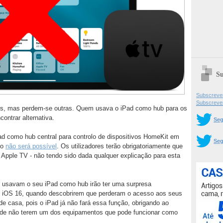
Su
Subscrever
Subscreve
s, mas perdem-se outras. Quem usava o iPad como hub para os
ontrar alternativa.
Seg
Pad como hub central para controlo de dispositivos HomeKit em
Seg
so
não será possível
. Os utilizadores terão obrigatoriamente que
Apple TV - não tendo sido dada qualquer explicação para esta
que usavam o seu iPad como hub irão ter uma surpresa
o iOS 16, quando descobrirem que perderam o acesso aos seus
de casa, pois o iPad já não fará essa função, obrigando ao
 de não terem um dos equipamentos que pode funcionar como