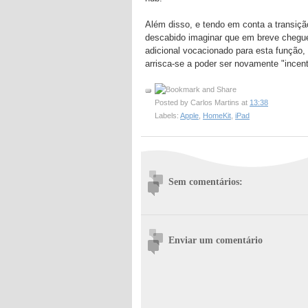
Além disso, e tendo em conta a transiçã
descabido imaginar que em breve cheg
adicional vocacionado para esta função,
arrisca-se a poder ser novamente "incen
Posted by
Carlos Martins
at
13:38
Labels:
Apple
,
HomeKit
,
iPad
Sem comentários:
Enviar um comentário