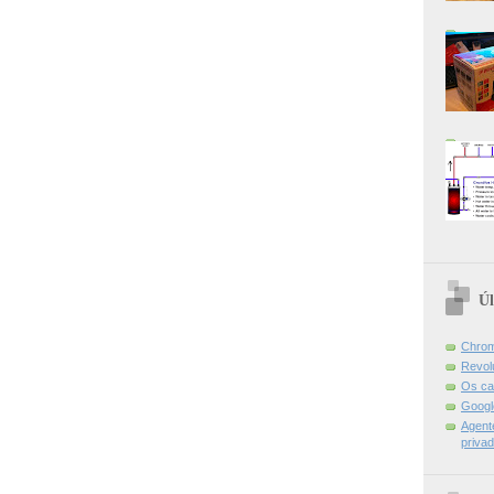
Úl
Chrom
Revol
Os ca
Googl
Agent
priva