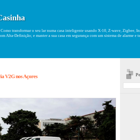
Casinha
Como transformar o seu lar numa casa inteligente usando X-10, Z-wave, Zigbee, Ins
om Alta-Definição; e manter a sua casa em segurança com um sistema de alarme e tel
Pe
 via V2G nos Açores