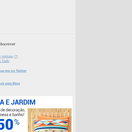
bscrever
 notícias
(
?
)
r Tudo
ue-me no Twitter
uir este Blog