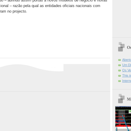
o – abrindo assim portas a novos modelos de negócio e novas
onal – razão pela qual as entidades oficiais nacionais com
ram no projecto.
Ou
Abert
Um Di
Os Ve
This 
Intern
Mo