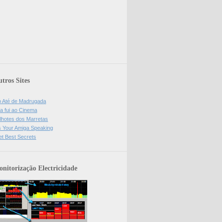
tros Sites
o Até de Madrugada
a fui ao Cinema
lhotes dos Marretas
is Your Amiga Speaking
et Best Secrets
nitorização Electricidade