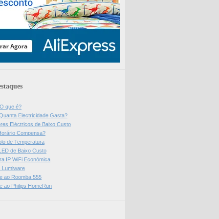
staques
 O que é?
Quanta Electricidade Gasta?
res Eléctricos de Baixo Custo
Horário Compensa?
olo de Temperatura
 LED de Baixo Custo
a IP WiFi Económica
ps Lumiware
se ao Roomba 555
se ao Philips HomeRun