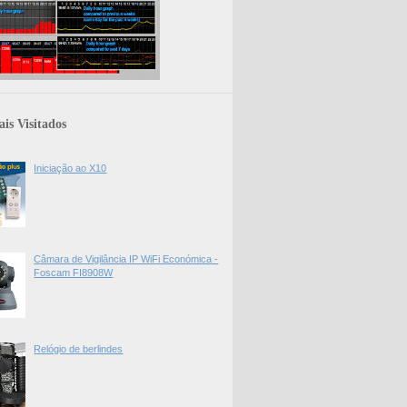
is Visitados
Iniciação ao X10
Câmara de Vigilância IP WiFi Económica -
Foscam FI8908W
Relógio de berlindes