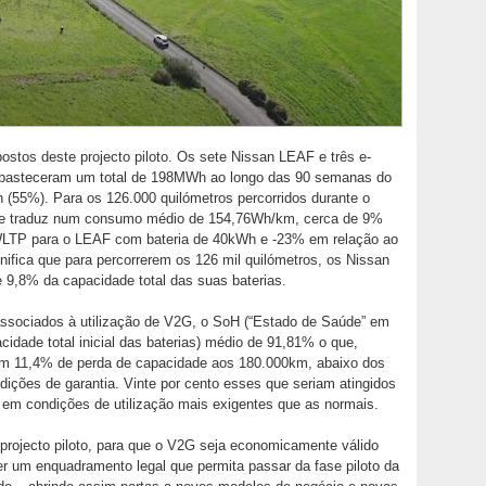
stos deste projecto piloto. Os sete Nissan LEAF e três e-
abasteceram um total de 198MWh ao longo das 90 semanas do
 (55%). Para os 126.000 quilómetros percorridos durante o
se traduz num consumo médio de 154,76Wh/km, cerca de 9%
WLTP para o LEAF com bateria de 40kWh e -23% em relação ao
ifica que para percorrerem os 126 mil quilómetros, os Nissan
 9,8% da capacidade total das suas baterias.
associados à utilização de V2G, o SoH (“Estado de Saúde” em
cidade total inicial das baterias) médio de 91,81% o que,
a em 11,4% de perda de capacidade aos 180.000km, abaixo dos
ições de garantia. Vinte por cento esses que seriam atingidos
em condições de utilização mais exigentes que as normais.
projecto piloto, para que o V2G seja economicamente válido
ver um enquadramento legal que permita passar da fase piloto da