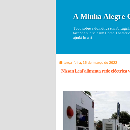
A Minha Alegre 
Tudo sobre a domótica em Portugal. 
fazer da sua sala um Home-Theater c
ajudá-lo a si.
terça-feira, 15 de março de 2022
Nissan Leaf alimenta rede eléctrica