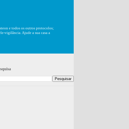
teon e todos os outros protocolos;
e-vigilância. Ajude a sua casa a
squisa