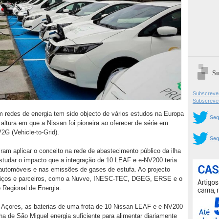
Su
Subscrever
Subscreve
m redes de energia tem sido objecto de vários estudos na Europa
Seg
ltura em que a Nissan foi pioneira ao oferecer de série em
2G (Vehicle-to-Grid).
Seg
ram aplicar o conceito na rede de abastecimento público da ilha
estudar o impacto que a integração de 10 LEAF e e-NV200 teria
s automóveis e nas emissões de gases de estufa. Ao projecto
rviços e parceiros, como a Nuvve, INESC-TEC, DGEG, ERSE e o
 Regional de Energia.
Açores, as baterias de uma frota de 10 Nissan LEAF e e-NV200
ilha de São Miguel energia suficiente para alimentar diariamente