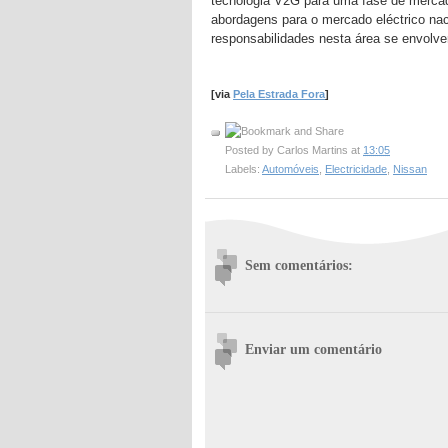
tecnologia V2G para uma fase de mercad
abordagens para o mercado eléctrico naci
responsabilidades nesta área se envolve
[via
Pela Estrada Fora
]
Posted by
Carlos Martins
at
13:05
Labels:
Automóveis
,
Electricidade
,
Nissan
Sem comentários:
Enviar um comentário