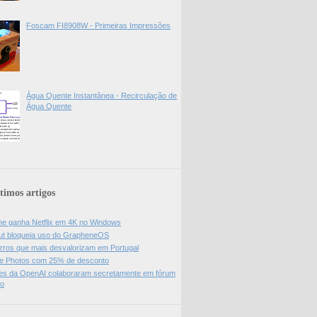
Foscam FI8908W - Primeiras Impressões
Água Quente Instantânea - Recirculação de
Água Quente
timos artigos
e ganha Netflix em 4K no Windows
ut bloqueia uso do GrapheneOS
rros que mais desvalorizam em Portugal
e Photos com 25% de desconto
es da OpenAI colaboraram secretamente em fórum
do