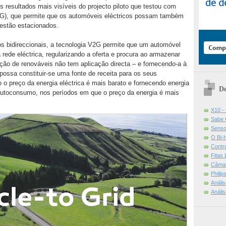
s resultados mais visíveis do projecto piloto que testou com
V2G), que permite que os automóveis eléctricos possam também
 estão estacionados.
s bidireccionais, a tecnologia V2G permite que um automóvel
 rede eléctrica, regularizando a oferta e procura ao armazenar
ução de renováveis não tem aplicação directa – e fornecendo-a à
possa constituir-se uma fonte de receita para os seus
o o preço da energia eléctrica é mais barato e fornecendo energia
De
a autoconsumo, nos períodos em que o preço da energia é mais
X10 -
Sabe 
Senso
O Bi-
Contr
Fitas
Câmar
Phili
Análi
Análi